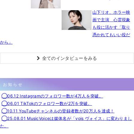
山下リオ、ホラー映
画で主演 心霊現象
も役に活かす「取り
憑かれてもいい役だ
から」
全てのインタビューをみる
お知らせ
◯06.12 Instagramのフォロワー数が4万人を突破。
◯06.01 TikTokのフォロワー数が2万を突破。
◯10.11 YouTubeチャンネルの登録者数が20万人を達成！
◯25.08.01 MusicVoiceは媒体名が「vois ヴォイス」に変わりまし
た。