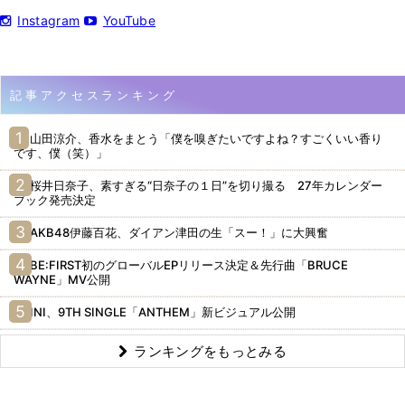
Instagram
YouTube
記事アクセスランキング
山田涼介、香水をまとう「僕を嗅ぎたいですよね？すごくいい香り
です、僕（笑）」
桜井日奈子、素すぎる“日奈子の１日”を切り撮る 27年カレンダー
ブック発売決定
AKB48伊藤百花、ダイアン津田の生「スー！」に大興奮
BE:FIRST初のグローバルEPリリース決定＆先行曲「BRUCE
WAYNE」MV公開
INI、9TH SINGLE「ANTHEM」新ビジュアル公開
ランキングをもっとみる