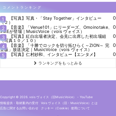
コメントランキング
0
【写真】写真・「Stay Together」インタビュー
1
（２）
0
【音楽】「Venue101」にリーダーズ、Omoinotake、
2
≠MEが登場｜MusicVoice（vois ヴォイス）
0
【写真】紅白出場者決定、会見に出席した初出場組
3
（写真１０／１０）
0
【音楽】「十勝でロックを切り拓ひらく～ZION～ 完
4
全版」放送決定｜MusicVoice（vois ヴォイス）
0
【写真】仁村紗和、インタビュー【エンタメ】
5
ランキングをもっとみる
Copyright © 2026. vois ヴォイス（旧MusicVoice）
-
YouTube
情報提供・取材案内の受付
Vois ヴォイス（旧・MusicVoice）とは
広告に関するお問い合わせ
クッキー（cookie）使用について
-