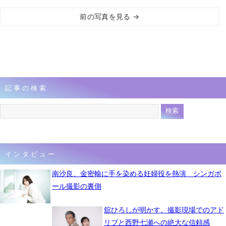
前の写真を見る →
記事の検索
インタビュー
南沙良、金密輸に手を染める妊婦役を熱演 シンガポ
ール撮影の裏側
舘ひろしが明かす、撮影現場でのアド
リブと西野七瀬への絶大な信頼感