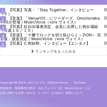
0
【写真】写真・「Stay Together」インタビュー
1
（２）
0
【音楽】「Venue101」にリーダーズ、Omoinotake、
2
≠MEが登場｜MusicVoice（vois ヴォイス）
0
【写真】紅白出場者決定、会見に出席した初出場組
3
（写真１０／１０）
0
【音楽】「十勝でロックを切り拓ひらく～ZION～ 完
4
全版」放送決定｜MusicVoice（vois ヴォイス）
0
【写真】仁村紗和、インタビュー【エンタメ】
5
ランキングをもっとみる
Copyright © 2026. vois ヴォイス（旧MusicVoice）
-
YouTube
情報提供・取材案内の受付
Vois ヴォイス（旧・MusicVoice）とは
広告に関するお問い合わせ
クッキー（cookie）使用について
-