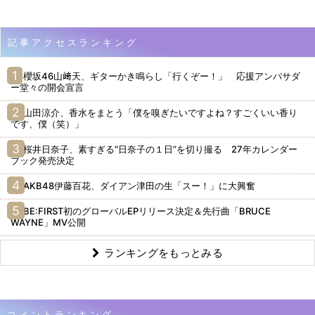
記事アクセスランキング
櫻坂46山﨑天、ギターかき鳴らし「行くぞー！」 応援アンバサダ
ー堂々の開会宣言
山田涼介、香水をまとう「僕を嗅ぎたいですよね？すごくいい香り
です、僕（笑）」
桜井日奈子、素すぎる“日奈子の１日”を切り撮る 27年カレンダー
ブック発売決定
AKB48伊藤百花、ダイアン津田の生「スー！」に大興奮
BE:FIRST初のグローバルEPリリース決定＆先行曲「BRUCE
WAYNE」MV公開
ランキングをもっとみる
コメントランキング