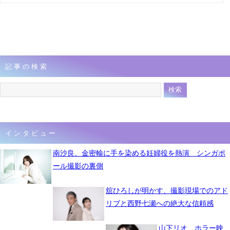
記事の検索
インタビュー
南沙良、金密輸に手を染める妊婦役を熱演 シンガポ
ール撮影の裏側
舘ひろしが明かす、撮影現場でのアド
リブと西野七瀬への絶大な信頼感
山下リオ、ホラー映