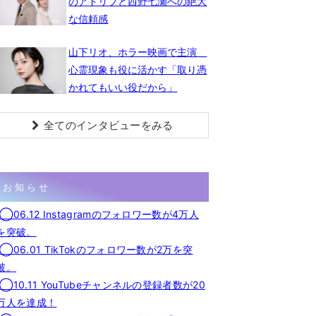
のアドリブと西野七瀬への絶大
な信頼感
山下リオ、ホラー映画で主演
心霊現象も役に活かす「取り憑
かれてもいい役だから」
全てのインタビューをみる
お知らせ
◯06.12 Instagramのフォロワー数が4万人
を突破。
◯06.01 TikTokのフォロワー数が2万を突
破。
◯10.11 YouTubeチャンネルの登録者数が20
万人を達成！