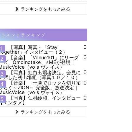
ランキングをもっとみる
コメントランキング
0
【写真】写真・「Stay
1
Together」インタビュー（２）
0
【音楽】「Venue101」にリーダ
2
ーズ、Omoinotake、≠MEが登場｜
MusicVoice（vois ヴォイス）
0
【写真】紅白出場者決定、会見に
3
出席した初出場組（写真１０／１０）
0
【音楽】「十勝でロックを切り拓
4
ひらく～ZION～ 完全版」放送決定｜
MusicVoice（vois ヴォイス）
0
【写真】仁村紗和、インタビュー
5
【エンタメ】
ランキングをもっとみる