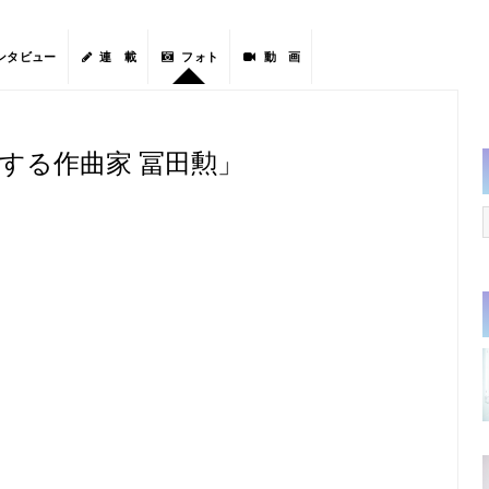
ンタビュー
連 載
フォト
動 画
する作曲家 冨田勲」