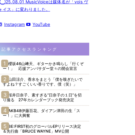
◯25.08.01 MusicVoiceは媒体名が「vois ヴ
ォイス」に変わりました。
Instagram
YouTube
記事アクセスランキング
櫻坂46山﨑天、ギターかき鳴らし「行くぞ
ー！」 応援アンバサダー堂々の開会宣言
山田涼介、香水をまとう「僕を嗅ぎたいで
すよね？すごくいい香りです、僕（笑）」
桜井日奈子、素すぎる“日奈子の１日”を切
り撮る 27年カレンダーブック発売決定
AKB48伊藤百花、ダイアン津田の生「ス
ー！」に大興奮
BE:FIRST初のグローバルEPリリース決定
＆先行曲「BRUCE WAYNE」MV公開