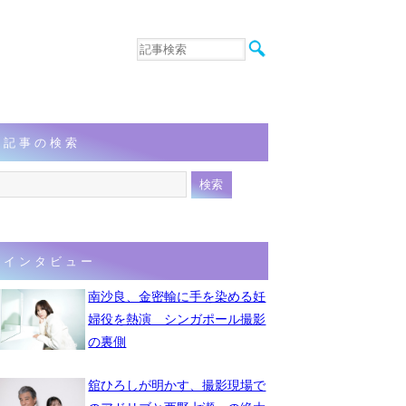
音楽
エンタメ
インタビュー
動画
記事の検索
連載
フォト
インタビュー
南沙良、金密輸に手を染める妊
婦役を熱演 シンガポール撮影
の裏側
舘ひろしが明かす、撮影現場で