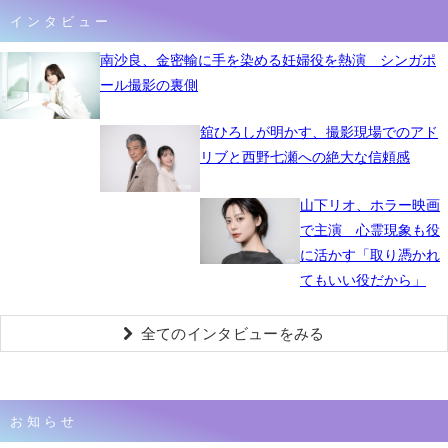
インタビュー
南沙良、金密輸に手を染める妊婦役を熱演 シンガポ
ール撮影の裏側
舘ひろしが明かす、撮影現場でのアド
リブと西野七瀬への絶大な信頼感
山下リオ、ホラー映画
で主演 心霊現象も役
に活かす「取り憑かれ
てもいい役だから」
全てのインタビューをみる
お知らせ