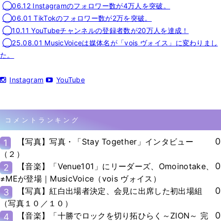
◯06.12 Instagramのフォロワー数が4万人を突破。
◯06.01 TikTokのフォロワー数が2万を突破。
◯10.11 YouTubeチャンネルの登録者数が20万人を達成！
◯25.08.01 MusicVoiceは媒体名が「vois ヴォイス」に変わりまし
た。
Instagram
YouTube
コメントランキング
0
【写真】写真・「Stay Together」インタビュー
1
（２）
0
【音楽】「Venue101」にリーダーズ、Omoinotake、
2
≠MEが登場｜MusicVoice（vois ヴォイス）
0
【写真】紅白出場者決定、会見に出席した初出場組
3
（写真１０／１０）
0
【音楽】「十勝でロックを切り拓ひらく～ZION～ 完
4