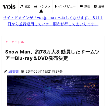
音楽
エンタメ
インタビュー
動画
連載
サイトドメインが「voisjp.me」へ新しくなります。８月１
日から並行運用していき、順次移行してまいります。
アイドル
Snow Man、約78万人を動員したドームツ
アーBlu-ray＆DVD発売決定
編集部
26年05月11日21時27分