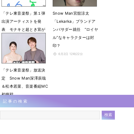
「テレ東音楽祭」第１弾
Snow Man宮舘涼太
出演アーティストを発
「Lekarka」ブランドア
表 モナキと超とき宣が
ンバサダー就任 “ロイヤ
福岡の意外なスポットか
ル”なキャラクターは封
ら生中継
印？
6月15日 12時00分
6月2日 12時22分
「テレ東音楽祭」放送決
定 Snow Man深澤辰哉
＆松本若菜、音楽番組MC
初挑戦
記事の検索
5月31日 12時02分