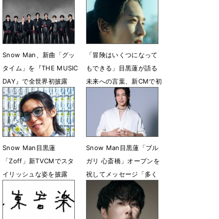
ンバーも絶賛
発撮り
7月30日 06時00分
7月24日 18時10分
Snow Man、新曲「グッ
「冒険はいくつになって
タイム」を『THE MUSIC
もできる」目黒蓮が語る
DAY』で全世界初披露
未来への言葉、新CMで初
心に還る
7月4日 22時00分
7月1日 13時10分
Snow Man目黒蓮
Snow Man目黒蓮「ブル
「Zoff」新TVCMでスタ
ガリ 心斎橋」オープンを
イリッシュな姿を披露
祝してメッセージ「多く
の方々に愛される場所と
6月30日 06時00分
なりますように」
6月15日 14時12分