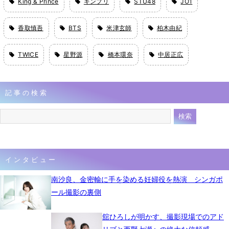
King & Prince
キンプリ
STU48
JO1
香取慎吾
BTS
米津玄師
柏木由紀
TWICE
星野源
橋本環奈
中居正広
記事の検索
インタビュー
南沙良、金密輸に手を染める妊婦役を熱演 シンガポ
ール撮影の裏側
舘ひろしが明かす、撮影現場でのアド