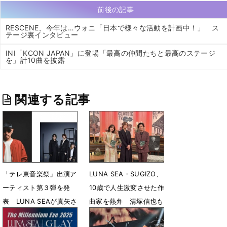
前後の記事
RESCENE、今年は…ウォニ「日本で様々な活動を計画中！」 ス
テージ裏インタビュー
INI「KCON JAPAN」に登場「最高の仲間たちと最高のステージ
を」計10曲を披露
関連する記事
「テレ東音楽祭」出演ア
LUNA SEA・SUGIZO、
ーティスト第３弾を発
10歳で人生激変させた作
表 LUNA SEAが真矢さ
曲家を熱弁 清塚信也も
ん旅立ち後初のTV出演
驚くバルトーク愛