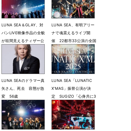
6月25日 12時02分
5月28日 18時26分
LUNA SEA＆GLAY、対
LUNA SEA、有明アリー
バンLIVE映像作品の全貌
ナで魂震えるライブ開
が垣間見えるティザー公
催 22都市33公演の全国
開
ツアー開催を発表
4月29日 18時04分
3月13日 12時10分
LUNA SEAのドラマー真
LUNA SEA「LUNATIC
矢さん、死去 容態が急
X'MAS」振替公演が決
変 56歳
定 SUGIZO「心身共に3
月の完全復活を目指す所
2月23日 02時42分
存です」
1月24日 15時10分