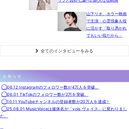
リブと西野七瀬への絶大な信頼感
山下リオ、ホラー映画
で主演 心霊現象も役
に活かす「取り憑かれ
てもいい役だから」
全てのインタビューをみる
お知らせ
◯06.12 Instagramのフォロワー数が4万人を突破。
◯06.01 TikTokのフォロワー数が2万を突破。
◯10.11 YouTubeチャンネルの登録者数が20万人を達成！
◯25.08.01 MusicVoiceは媒体名が「vois ヴォイス」に変わりまし
た。