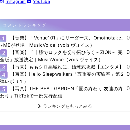
Instagram
YouTube
コメントランキング
0
【音楽】「Venue101」にリーダーズ、Omoinotake、
1
≠MEが登場｜MusicVoice（vois ヴォイス）
0
【音楽】「十勝でロックを切り拓ひらく～ZION～ 完
2
全版」放送決定｜MusicVoice（vois ヴォイス）
0
【写真】ももクロ高城れに、始球式挑戦【エンタメ】
3
0
【写真】Hello Sleepwalkers「五重奏の実験室」第２
4
弾レポ（１）
0
【写真】THE BEAT GARDEN「夏の終わり 友達の終
5
わり」TikTokで一部先行配信
ランキングをもっとみる