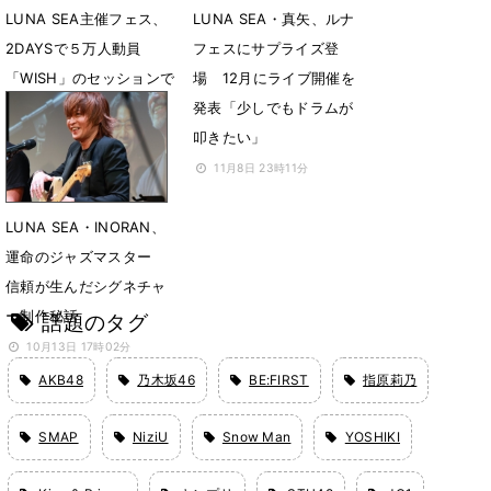
LUNA SEA主催フェス、
LUNA SEA・真矢、ルナ
2DAYSで５万人動員
フェスにサプライズ登
「WISH」のセッションで
場 12月にライブ開催を
大団円
発表「少しでもドラムが
叩きたい」
11月10日 07時00分
11月8日 23時11分
LUNA SEA・INORAN、
運命のジャズマスター
信頼が生んだシグネチャ
ー制作秘話
話題のタグ
10月13日 17時02分
AKB48
乃木坂46
BE:FIRST
指原莉乃
SMAP
NiziU
Snow Man
YOSHIKI