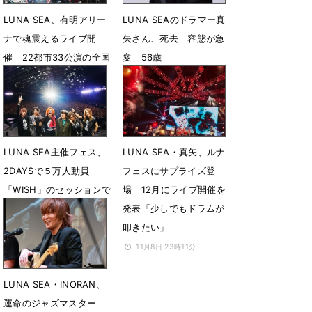
LUNA SEA、有明アリー
LUNA SEAのドラマー真
ナで魂震えるライブ開
矢さん、死去 容態が急
催 22都市33公演の全国
変 56歳
ツアー開催を発表
2月23日 02時42分
3月13日 12時10分
LUNA SEA主催フェス、
LUNA SEA・真矢、ルナ
2DAYSで５万人動員
フェスにサプライズ登
「WISH」のセッションで
場 12月にライブ開催を
大団円
発表「少しでもドラムが
叩きたい」
11月10日 07時00分
11月8日 23時11分
LUNA SEA・INORAN、
運命のジャズマスター