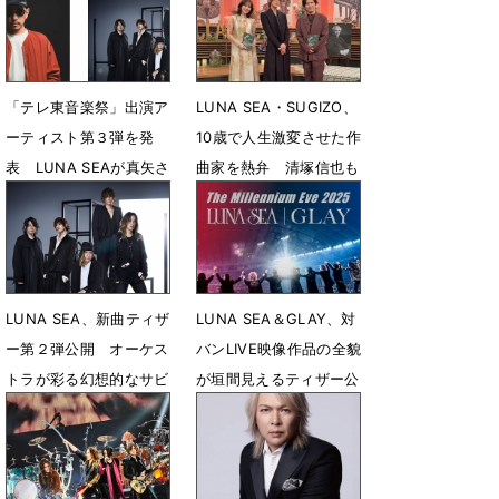
「テレ東音楽祭」出演ア
LUNA SEA・SUGIZO、
ーティスト第３弾を発
10歳で人生激変させた作
表 LUNA SEAが真矢さ
曲家を熱弁 清塚信也も
ん旅立ち後初のTV出演
驚くバルトーク愛
6月25日 12時02分
5月28日 18時26分
LUNA SEA、新曲ティザ
LUNA SEA＆GLAY、対
ー第２弾公開 オーケス
バンLIVE映像作品の全貌
トラが彩る幻想的なサビ
が垣間見えるティザー公
を解禁
開
5月9日 18時07分
4月29日 18時04分