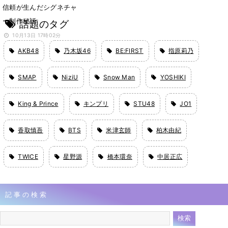
信頼が生んだシグネチャ
ー制作秘話
話題のタグ
10月13日 17時02分
AKB48
乃木坂46
BE:FIRST
指原莉乃
SMAP
NiziU
Snow Man
YOSHIKI
King & Prince
キンプリ
STU48
JO1
香取慎吾
BTS
米津玄師
柏木由紀
TWICE
星野源
橋本環奈
中居正広
記事の検索