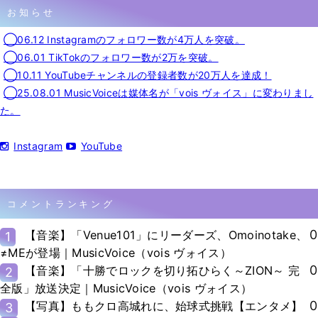
お知らせ
◯06.12 Instagramのフォロワー数が4万人を突破。
◯06.01 TikTokのフォロワー数が2万を突破。
◯10.11 YouTubeチャンネルの登録者数が20万人を達成！
◯25.08.01 MusicVoiceは媒体名が「vois ヴォイス」に変わりまし
た。
Instagram
YouTube
コメントランキング
0
【音楽】「Venue101」にリーダーズ、Omoinotake、
1
≠MEが登場｜MusicVoice（vois ヴォイス）
0
【音楽】「十勝でロックを切り拓ひらく～ZION～ 完
2
全版」放送決定｜MusicVoice（vois ヴォイス）
0
【写真】ももクロ高城れに、始球式挑戦【エンタメ】
3