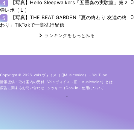
0
【写真】Hello Sleepwalkers「五重奏の実験室」第２
4
弾レポ（１）
0
【写真】THE BEAT GARDEN「夏の終わり 友達の終
5
わり」TikTokで一部先行配信
ランキングをもっとみる
Copyright © 2026. vois ヴォイス（旧MusicVoice）
-
YouTube
情報提供・取材案内の受付
Vois ヴォイス（旧・MusicVoice）とは
広告に関するお問い合わせ
クッキー（cookie）使用について
-