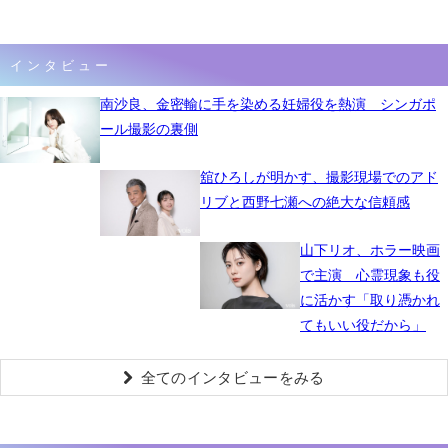
インタビュー
南沙良、金密輸に手を染める妊婦役を熱演 シンガポ
ール撮影の裏側
舘ひろしが明かす、撮影現場でのアド
リブと西野七瀬への絶大な信頼感
山下リオ、ホラー映画
で主演 心霊現象も役
に活かす「取り憑かれ
てもいい役だから」
全てのインタビューをみる