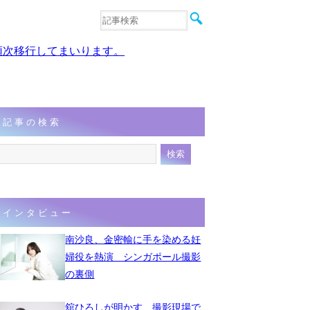
音楽
エンタメ
、順次移行してまいります。
インタビュー
動画
連載
フォト
記事の検索
インタビュー
南沙良、金密輸に手を染める妊
婦役を熱演 シンガポール撮影
の裏側
舘ひろしが明かす、撮影現場で