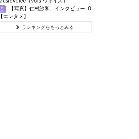
MusicVoice（vois ヴォイス）
0
【写真】仁村紗和、インタビュー
5
【エンタメ】
ランキングをもっとみる