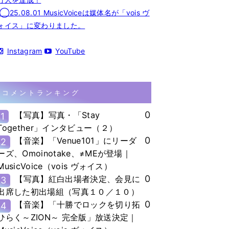
◯25.08.01 MusicVoiceは媒体名が「vois ヴ
ォイス」に変わりました。
Instagram
YouTube
コメントランキング
0
【写真】写真・「Stay
1
Together」インタビュー（２）
0
【音楽】「Venue101」にリーダ
2
ーズ、Omoinotake、≠MEが登場｜
MusicVoice（vois ヴォイス）
0
【写真】紅白出場者決定、会見に
3
出席した初出場組（写真１０／１０）
0
【音楽】「十勝でロックを切り拓
4
ひらく～ZION～ 完全版」放送決定｜