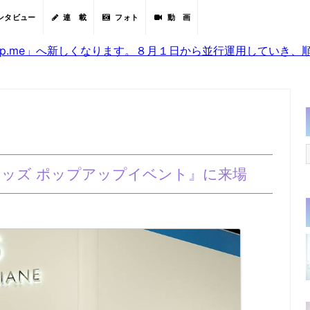
ンタビュー
連 載
フォト
動 画
sjp.me」へ新しくなります。８月１日から並行運用していき
『トッズ ポップアップイベント』に来場