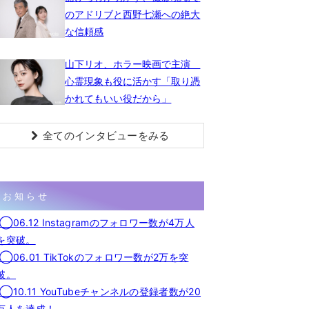
のアドリブと西野七瀬への絶大
な信頼感
山下リオ、ホラー映画で主演
心霊現象も役に活かす「取り憑
かれてもいい役だから」
全てのインタビューをみる
お知らせ
◯06.12 Instagramのフォロワー数が4万人
を突破。
◯06.01 TikTokのフォロワー数が2万を突
破。
◯10.11 YouTubeチャンネルの登録者数が20
万人を達成！