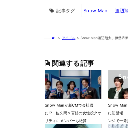
記事タグ
Snow Man
渡辺
>
アイドル
>
Snow Man渡辺翔太、伊
関連する記事
Snow Manが新CMで会社員
Snow Man
に!? 佐久間＆宮舘の女性役クオ
に初登場 
リティにメンバーも絶賛
ンジで一発