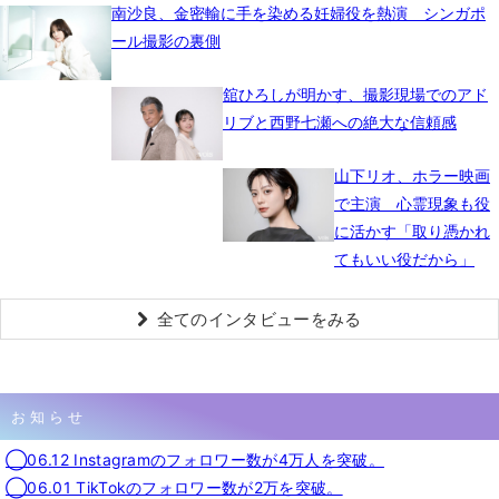
南沙良、金密輸に手を染める妊婦役を熱演 シンガポ
ール撮影の裏側
舘ひろしが明かす、撮影現場でのアド
リブと西野七瀬への絶大な信頼感
山下リオ、ホラー映画
で主演 心霊現象も役
に活かす「取り憑かれ
てもいい役だから」
全てのインタビューをみる
お知らせ
◯06.12 Instagramのフォロワー数が4万人を突破。
◯06.01 TikTokのフォロワー数が2万を突破。