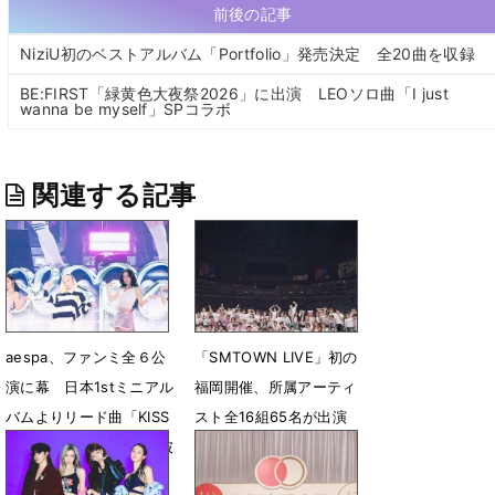
前後の記事
NiziU初のベストアルバム「Portfolio」発売決定 全20曲を収録
BE:FIRST「緑黄色大夜祭2026」に出演 LEOソロ曲「I just
wanna be myself」SPコラボ
関連する記事
aespa、ファンミ全６公
「SMTOWN LIVE」初の
演に幕 日本1stミニアル
福岡開催、所属アーティ
バムよりリード曲「KISS
スト全16組65名が出演
N TELL」サプライズ初披
2日間で約7万人が熱狂
露
2月2日 07時00分