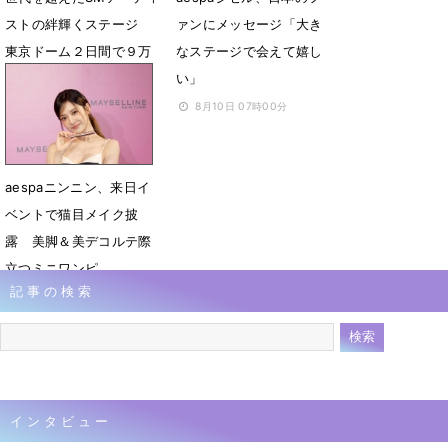
ストの絆輝くステージ
ァンにメッセージ「大き
東京ドーム２日間で９万
なステージで会えて嬉し
５千人が熱狂
い」
8月11日 07時00分
8月10日 07時00分
aespaニンニン、来日イ
ベントで猫目メイク披
露 美脚＆美デコルテ際
立つミニワンピ
記事の検索
5月27日 14時37分
インタビュー