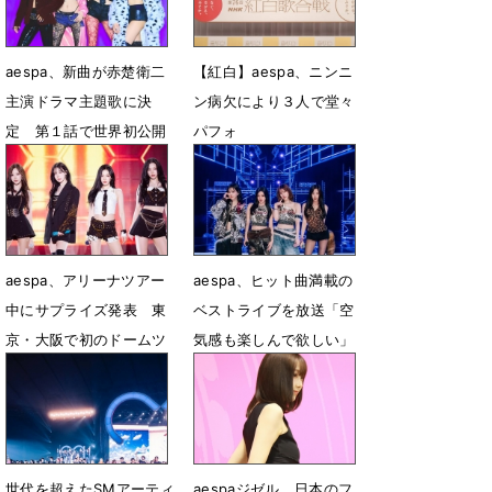
7月20日 21時22分
aespa、新曲が赤楚衛二
【紅白】aespa、ニンニ
主演ドラマ主題歌に決
ン病欠により３人で堂々
定 第１話で世界初公開
パフォ
1月12日 12時26分
12月31日 20時38分
aespa、アリーナツアー
aespa、ヒット曲満載の
中にサプライズ発表 東
ベストライブを放送「空
京・大阪で初のドームツ
気感も楽しんで欲しい」
アー決定
8月21日 17時11分
11月9日 14時19分
世代を超えたSMアーティ
aespaジゼル、日本のフ