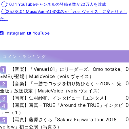
◯10.11 YouTubeチャンネルの登録者数が20万人を達成！
◯25.08.01 MusicVoiceは媒体名が「vois ヴォイス」に変わりまし
た。
Instagram
YouTube
コメントランキング
0
【音楽】「Venue101」にリーダーズ、Omoinotake、
1
≠MEが登場｜MusicVoice（vois ヴォイス）
0
【音楽】「十勝でロックを切り拓ひらく～ZION～ 完
2
全版」放送決定｜MusicVoice（vois ヴォイス）
0
【写真】仁村紗和、インタビュー【エンタメ】
3
0
【写真】写真＝TRUE「Around the TRUE」インタビ
4
ュー（１）
0
【写真】藤原さくら「Sakura Fujiwara tour 2018
5
yellow」初日公演（写真３）