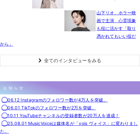
山下リオ、ホラー映
画で主演 心霊現象
も役に活かす「取り
憑かれてもいい役だ
から」
全てのインタビューをみる
お知らせ
◯06.12 Instagramのフォロワー数が4万人を突破。
◯06.01 TikTokのフォロワー数が2万を突破。
◯10.11 YouTubeチャンネルの登録者数が20万人を達成！
◯25.08.01 MusicVoiceは媒体名が「vois ヴォイス」に変わりまし
た。