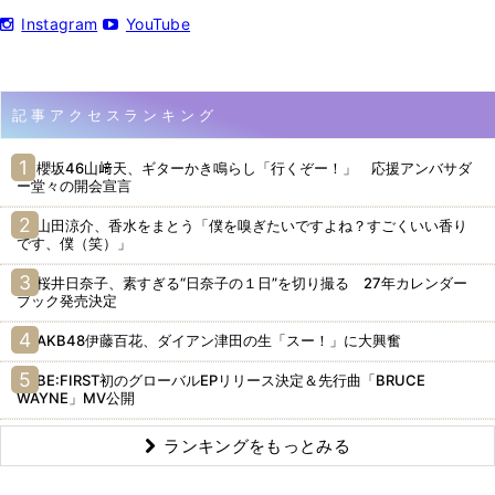
Instagram
YouTube
記事アクセスランキング
櫻坂46山﨑天、ギターかき鳴らし「行くぞー！」 応援アンバサダ
ー堂々の開会宣言
山田涼介、香水をまとう「僕を嗅ぎたいですよね？すごくいい香り
です、僕（笑）」
桜井日奈子、素すぎる“日奈子の１日”を切り撮る 27年カレンダー
ブック発売決定
AKB48伊藤百花、ダイアン津田の生「スー！」に大興奮
BE:FIRST初のグローバルEPリリース決定＆先行曲「BRUCE
WAYNE」MV公開
ランキングをもっとみる