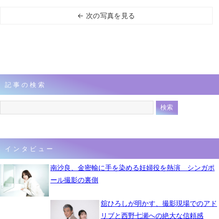
← 次の写真を見る
記事の検索
インタビュー
南沙良、金密輸に手を染める妊婦役を熱演 シンガポ
ール撮影の裏側
舘ひろしが明かす、撮影現場でのアド
リブと西野七瀬への絶大な信頼感