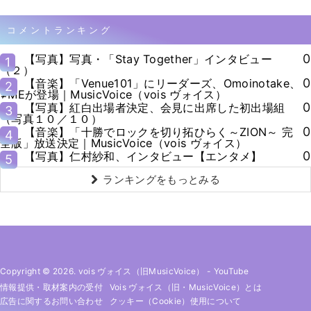
コメントランキング
0
【写真】写真・「Stay Together」インタビュー
1
（２）
0
【音楽】「Venue101」にリーダーズ、Omoinotake、
2
≠MEが登場｜MusicVoice（vois ヴォイス）
0
【写真】紅白出場者決定、会見に出席した初出場組
3
（写真１０／１０）
0
【音楽】「十勝でロックを切り拓ひらく～ZION～ 完
4
全版」放送決定｜MusicVoice（vois ヴォイス）
0
【写真】仁村紗和、インタビュー【エンタメ】
5
ランキングをもっとみる
Copyright © 2026. vois ヴォイス（旧MusicVoice）
-
YouTube
情報提供・取材案内の受付
Vois ヴォイス（旧・MusicVoice）とは
広告に関するお問い合わせ
クッキー（cookie）使用について