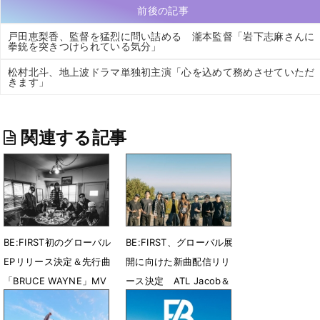
前後の記事
戸田恵梨香、監督を猛烈に問い詰める 瀧本監督「岩下志麻さんに
拳銃を突きつけられている気分」
松村北斗、地上波ドラマ単独初主演「心を込めて務めさせていただ
きます」
関連する記事
BE:FIRST初のグローバル
BE:FIRST、グローバル展
EPリリース決定＆先行曲
開に向けた新曲配信リリ
「BRUCE WAYNE」MV
ース決定 ATL Jacob＆
公開
Flo Milliとコラボ