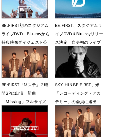
7月31日 23時27分
7月28日 08時00分
BE:FIRST初のスタジアム
BE:FIRST、スタジアムラ
ライブDVD・Blu-rayから
イブDVD＆Blu-rayリリー
特典映像ダイジェスト公
ス決定 自身初のライブ
開
音源CDも収録
7月26日 12時42分
7月21日 13時56分
BE:FIRST「Mステ」２時
SKY-HI＆BE:FIRST、米
間SPに出演 新曲
「レコーディング・アカ
「Missing」フルサイズ
デミー」の会員に選出
で生パフォ
「第69回グラミー賞」へ
の投票および出席資格を
7月18日 11時08分
獲得
7月16日 10時04分