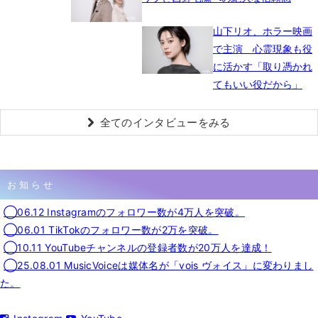
山下リオ、ホラー映画
で主演 心霊現象も役
に活かす「取り憑かれ
てもいい役だから」
全てのインタビューをみる
お知らせ
◯06.12 Instagramのフォロワー数が4万人を突破。
◯06.01 TikTokのフォロワー数が2万を突破。
◯10.11 YouTubeチャンネルの登録者数が20万人を達成！
◯25.08.01 MusicVoiceは媒体名が「vois ヴォイス」に変わりまし
た。