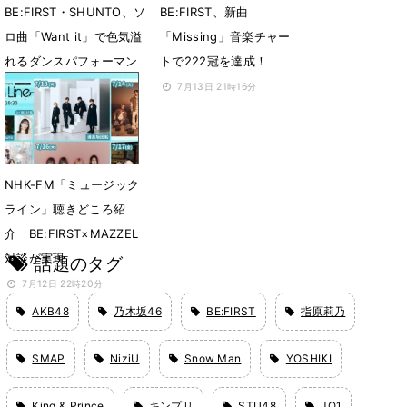
BE:FIRST・SHUNTO、ソ
BE:FIRST、新曲
ロ曲「Want it」で色気溢
「Missing」音楽チャー
れるダンスパフォーマン
トで222冠を達成！
スを披露
7月13日 21時16分
7月14日 21時08分
NHK-FM「ミュージック
ライン」聴きどころ紹
介 BE:FIRST×MAZZEL
対談が実現
話題のタグ
7月12日 22時20分
AKB48
乃木坂46
BE:FIRST
指原莉乃
SMAP
NiziU
Snow Man
YOSHIKI
King & Prince
キンプリ
STU48
JO1