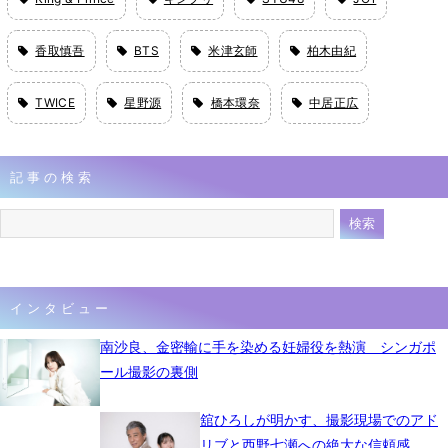
香取慎吾
BTS
米津玄師
柏木由紀
TWICE
星野源
橋本環奈
中居正広
記事の検索
インタビュー
南沙良、金密輸に手を染める妊婦役を熱演 シンガポ
ール撮影の裏側
舘ひろしが明かす、撮影現場でのアド
リブと西野七瀬への絶大な信頼感