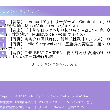
コメントランキング
0
【音楽】「Venue101」にリーダーズ、Omoinotake、
1
≠MEが登場｜MusicVoice（vois ヴォイス）
0
【音楽】「十勝でロックを切り拓ひらく～ZION～ 完
2
全版」放送決定｜MusicVoice（vois ヴォイス）
0
【写真】ももクロ高城れに、始球式挑戦【エンタメ】
3
0
【写真】Hello Sleepwalkers「五重奏の実験室」第２
4
弾レポ（１）
0
【写真】THE BEAT GARDEN「夏の終わり 友達の終
5
わり」TikTokで一部先行配信
ランキングをもっとみる
Copyright © 2026. vois ヴォイス（旧MusicVoice）
-
YouTube
情報提供・取材案内の受付
Vois ヴォイス（旧・MusicVoice）とは
広告に関するお問い合わせ
クッキー（cookie）使用について