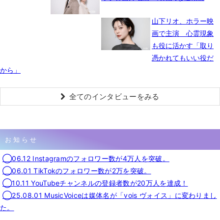
山下リオ、ホラー映
画で主演 心霊現象
も役に活かす「取り
憑かれてもいい役だ
から」
全てのインタビューをみる
お知らせ
◯06.12 Instagramのフォロワー数が4万人を突破。
◯06.01 TikTokのフォロワー数が2万を突破。
◯10.11 YouTubeチャンネルの登録者数が20万人を達成！
◯25.08.01 MusicVoiceは媒体名が「vois ヴォイス」に変わりまし
た。