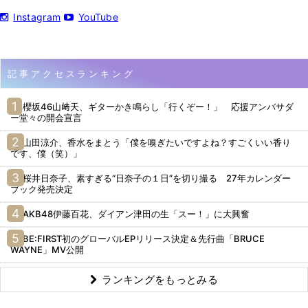
Instagram
YouTube
記事アクセスランキング
櫻坂46山﨑天、ギターかき鳴らし「行くぞー！」 応援アンバサダ
ー堂々の開会宣言
山田涼介、香水をまとう「僕を嗅ぎたいですよね？すごくいい香り
です、僕（笑）」
桜井日奈子、素すぎる“日奈子の１日”を切り撮る 27年カレンダー
ブック発売決定
AKB48伊藤百花、ダイアン津田の生「スー！」に大興奮
BE:FIRST初のグローバルEPリリース決定＆先行曲「BRUCE
WAYNE」MV公開
ランキングをもっとみる