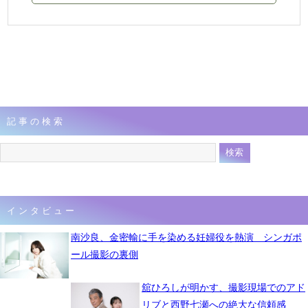
記事の検索
インタビュー
南沙良、金密輸に手を染める妊婦役を熱演 シンガポ
ール撮影の裏側
舘ひろしが明かす、撮影現場でのアド
リブと西野七瀬への絶大な信頼感