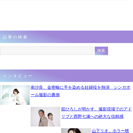
記事の検索
インタビュー
南沙良、金密輸に手を染める妊婦役を熱演 シンガポ
ール撮影の裏側
舘ひろしが明かす、撮影現場でのアド
リブと西野七瀬への絶大な信頼感
山下リオ、ホラー映