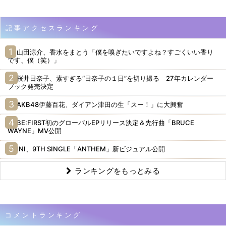
記事アクセスランキング
山田涼介、香水をまとう「僕を嗅ぎたいですよね？すごくいい香り
です、僕（笑）」
桜井日奈子、素すぎる“日奈子の１日”を切り撮る 27年カレンダー
ブック発売決定
AKB48伊藤百花、ダイアン津田の生「スー！」に大興奮
BE:FIRST初のグローバルEPリリース決定＆先行曲「BRUCE
WAYNE」MV公開
INI、9TH SINGLE「ANTHEM」新ビジュアル公開
ランキングをもっとみる
コメントランキング