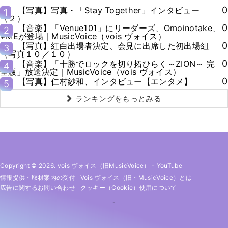
0
【写真】写真・「Stay Together」インタビュー
1
（２）
0
【音楽】「Venue101」にリーダーズ、Omoinotake、
2
≠MEが登場｜MusicVoice（vois ヴォイス）
0
【写真】紅白出場者決定、会見に出席した初出場組
3
（写真１０／１０）
0
【音楽】「十勝でロックを切り拓ひらく～ZION～ 完
4
全版」放送決定｜MusicVoice（vois ヴォイス）
0
【写真】仁村紗和、インタビュー【エンタメ】
5
ランキングをもっとみる
Copyright © 2026. vois ヴォイス（旧MusicVoice）
-
YouTube
情報提供・取材案内の受付
Vois ヴォイス（旧・MusicVoice）とは
広告に関するお問い合わせ
クッキー（cookie）使用について
-