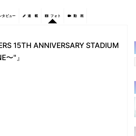
ンタビュー
連 載
フォト
動 画
RS 15TH ANNIVERSARY STADIUM
ONE〜"』