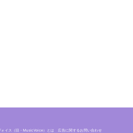
 ヴォイス（旧・MusicVoice）とは
広告に関するお問い合わせ