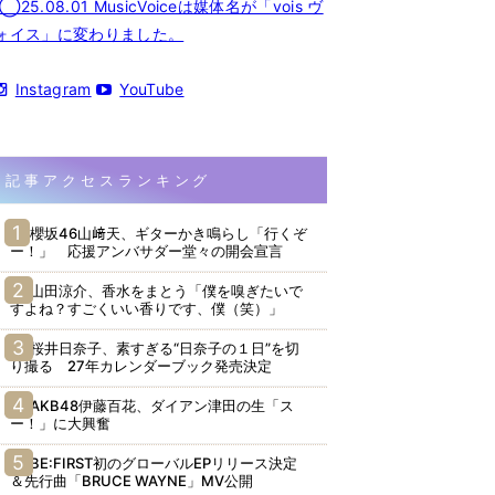
◯25.08.01 MusicVoiceは媒体名が「vois ヴ
ォイス」に変わりました。
Instagram
YouTube
記事アクセスランキング
櫻坂46山﨑天、ギターかき鳴らし「行くぞ
ー！」 応援アンバサダー堂々の開会宣言
山田涼介、香水をまとう「僕を嗅ぎたいで
すよね？すごくいい香りです、僕（笑）」
桜井日奈子、素すぎる“日奈子の１日”を切
り撮る 27年カレンダーブック発売決定
AKB48伊藤百花、ダイアン津田の生「ス
ー！」に大興奮
BE:FIRST初のグローバルEPリリース決定
＆先行曲「BRUCE WAYNE」MV公開