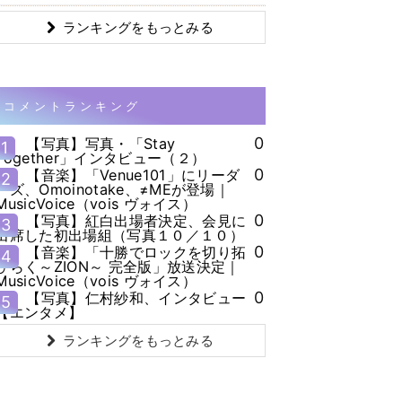
ランキングをもっとみる
コメントランキング
0
【写真】写真・「Stay
1
Together」インタビュー（２）
0
【音楽】「Venue101」にリーダ
2
ーズ、Omoinotake、≠MEが登場｜
MusicVoice（vois ヴォイス）
0
【写真】紅白出場者決定、会見に
3
出席した初出場組（写真１０／１０）
0
【音楽】「十勝でロックを切り拓
4
ひらく～ZION～ 完全版」放送決定｜
MusicVoice（vois ヴォイス）
0
【写真】仁村紗和、インタビュー
5
【エンタメ】
ランキングをもっとみる