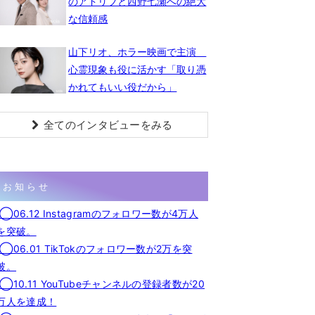
のアドリブと西野七瀬への絶大
な信頼感
山下リオ、ホラー映画で主演
心霊現象も役に活かす「取り憑
かれてもいい役だから」
全てのインタビューをみる
お知らせ
◯06.12 Instagramのフォロワー数が4万人
を突破。
◯06.01 TikTokのフォロワー数が2万を突
破。
◯10.11 YouTubeチャンネルの登録者数が20
万人を達成！