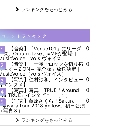
ランキングをもっとみる
コメントランキング
0
【音楽】「Venue101」にリーダ
1
ーズ、Omoinotake、≠MEが登場｜
MusicVoice（vois ヴォイス）
0
【音楽】「十勝でロックを切り拓
2
ひらく～ZION～ 完全版」放送決定｜
MusicVoice（vois ヴォイス）
0
【写真】仁村紗和、インタビュー
3
【エンタメ】
0
【写真】写真＝TRUE「Around
4
the TRUE」インタビュー（１）
0
【写真】藤原さくら「Sakura
5
Fujiwara tour 2018 yellow」初日公演
（写真３）
ランキングをもっとみる