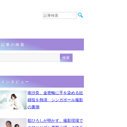
音楽
エンタメ
インタビュー
動画
記事の検索
連載
フォト
インタビュー
南沙良、金密輸に手を染める妊
婦役を熱演 シンガポール撮影
の裏側
舘ひろしが明かす、撮影現場で