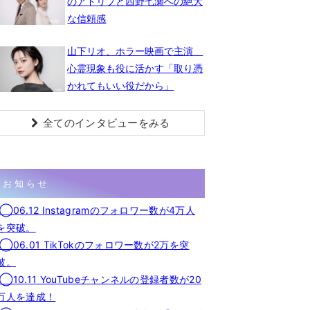
のアドリブと西野七瀬への絶大
な信頼感
山下リオ、ホラー映画で主演
心霊現象も役に活かす「取り憑
かれてもいい役だから」
全てのインタビューをみる
お知らせ
◯06.12 Instagramのフォロワー数が4万人
を突破。
◯06.01 TikTokのフォロワー数が2万を突
破。
◯10.11 YouTubeチャンネルの登録者数が20
万人を達成！