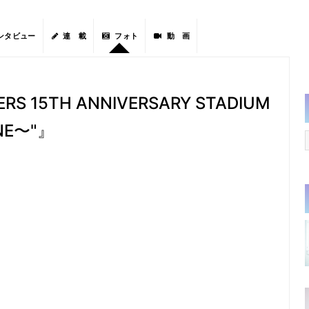
ンタビュー
連 載
フォト
動 画
RS 15TH ANNIVERSARY STADIUM
ONE〜"』