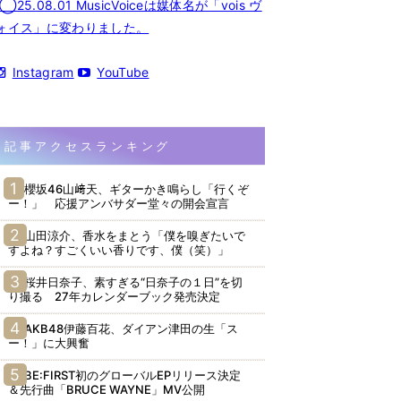
◯25.08.01 MusicVoiceは媒体名が「vois ヴ
ォイス」に変わりました。
Instagram
YouTube
記事アクセスランキング
櫻坂46山﨑天、ギターかき鳴らし「行くぞ
ー！」 応援アンバサダー堂々の開会宣言
山田涼介、香水をまとう「僕を嗅ぎたいで
すよね？すごくいい香りです、僕（笑）」
桜井日奈子、素すぎる“日奈子の１日”を切
り撮る 27年カレンダーブック発売決定
AKB48伊藤百花、ダイアン津田の生「ス
ー！」に大興奮
BE:FIRST初のグローバルEPリリース決定
＆先行曲「BRUCE WAYNE」MV公開