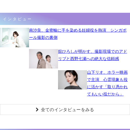
インタビュー
南沙良、金密輸に手を染める妊婦役を熱演 シンガポ
ール撮影の裏側
舘ひろしが明かす、撮影現場でのアド
リブと西野七瀬への絶大な信頼感
山下リオ、ホラー映画
で主演 心霊現象も役
に活かす「取り憑かれ
てもいい役だから」
全てのインタビューをみる