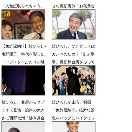
「入館証取られちゃう」
せな撮影裏側「お茶目な
一面を感じました」
7月26日 17時19分
6月23日 12時00分
【免許返納!?】舘ひろし×
舘ひろし、サングラスは
南野陽子、時代を彩った
カンペのため!?「あぶ刑
トップスターふたりが魅
事」撮影舞台裏をぶっち
せるデュエットシーン解
ゃけ
禁
6月20日 17時32分
6月23日 06時10分
舘ひろし、客席からサプ
舘ひろしが主演、映画
ライズ登場 歓声の大き
「免許返納!?」雄大な景
さに西野七瀬「沸き具合
色をバックにバイクでシ
が凄すぎた」
ョットガンをぶっ放