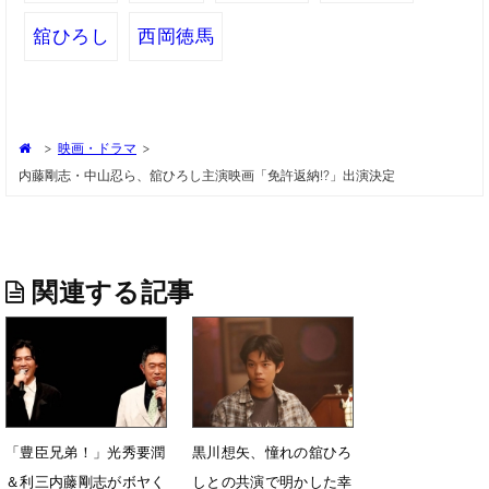
舘ひろし
西岡徳馬
>
映画・ドラマ
>
内藤剛志・中山忍ら、舘ひろし主演映画「免許返納!?」出演決定
関連する記事
「豊臣兄弟！」光秀要潤
黒川想矢、憧れの舘ひろ
＆利三内藤剛志がボヤく
しとの共演で明かした幸