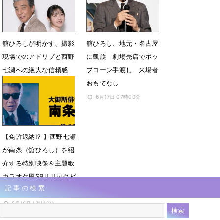
す！ 本編冒頭シーン公
6月20日 15時50分
開
6月19日 20時03分
舘ひろしが明かす、撮影
舘ひろし、地元・名古屋
現場でのアドリブと西野
に凱旋 劇場売店でポッ
七瀬への絶大な信頼感
プコーン手渡し 来場者
おもてなし
6月19日 07時00分
6月17日 07時00分
【免許返納!? 】西野七瀬
が南条（舘ひろし）を紹
介する特別映像＆主題歌
カラオケ風SPリリックビ
記事の検索
デオ公開
6月16日 12時19分