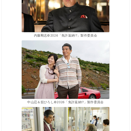
内藤剛志©2026「免許返納!?」製作委員会
中山忍＆舘ひろし©2026「免許返納!?」製作委員会