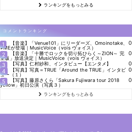
ランキングをもっとみる
コメントランキング
0
【音楽】「Venue101」にリーダーズ、Omoinotake、
1
≠MEが登場｜MusicVoice（vois ヴォイス）
0
【音楽】「十勝でロックを切り拓ひらく～ZION～ 完
2
全版」放送決定｜MusicVoice（vois ヴォイス）
0
【写真】仁村紗和、インタビュー【エンタメ】
3
0
【写真】写真＝TRUE「Around the TRUE」インタビ
4
ュー（１）
0
【写真】藤原さくら「Sakura Fujiwara tour 2018
5
yellow」初日公演（写真３）
ランキングをもっとみる