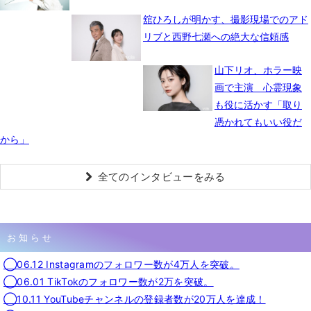
舘ひろしが明かす、撮影現場でのアド
リブと西野七瀬への絶大な信頼感
山下リオ、ホラー映
画で主演 心霊現象
も役に活かす「取り
憑かれてもいい役だ
から」
全てのインタビューをみる
お知らせ
◯06.12 Instagramのフォロワー数が4万人を突破。
◯06.01 TikTokのフォロワー数が2万を突破。
◯10.11 YouTubeチャンネルの登録者数が20万人を達成！