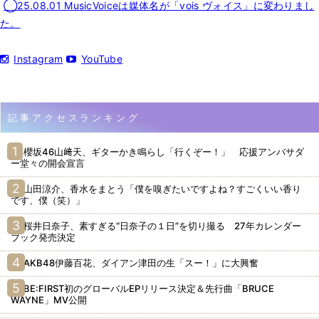
◯25.08.01 MusicVoiceは媒体名が「vois ヴォイス」に変わりまし
た。
Instagram
YouTube
記事アクセスランキング
櫻坂46山﨑天、ギターかき鳴らし「行くぞー！」 応援アンバサダ
ー堂々の開会宣言
山田涼介、香水をまとう「僕を嗅ぎたいですよね？すごくいい香り
です、僕（笑）」
桜井日奈子、素すぎる“日奈子の１日”を切り撮る 27年カレンダー
ブック発売決定
AKB48伊藤百花、ダイアン津田の生「スー！」に大興奮
BE:FIRST初のグローバルEPリリース決定＆先行曲「BRUCE
WAYNE」MV公開