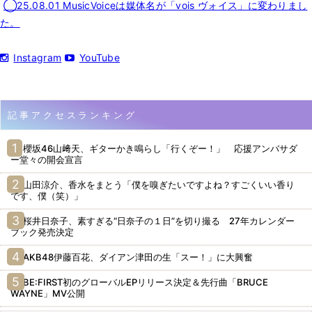
◯25.08.01 MusicVoiceは媒体名が「vois ヴォイス」に変わりまし
た。
Instagram
YouTube
記事アクセスランキング
櫻坂46山﨑天、ギターかき鳴らし「行くぞー！」 応援アンバサダ
ー堂々の開会宣言
山田涼介、香水をまとう「僕を嗅ぎたいですよね？すごくいい香り
です、僕（笑）」
桜井日奈子、素すぎる“日奈子の１日”を切り撮る 27年カレンダー
ブック発売決定
AKB48伊藤百花、ダイアン津田の生「スー！」に大興奮
BE:FIRST初のグローバルEPリリース決定＆先行曲「BRUCE
WAYNE」MV公開