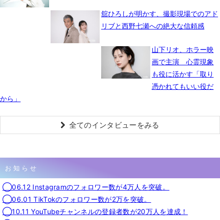
舘ひろしが明かす、撮影現場でのアド
リブと西野七瀬への絶大な信頼感
山下リオ、ホラー映
画で主演 心霊現象
も役に活かす「取り
憑かれてもいい役だ
から」
全てのインタビューをみる
お知らせ
◯06.12 Instagramのフォロワー数が4万人を突破。
◯06.01 TikTokのフォロワー数が2万を突破。
◯10.11 YouTubeチャンネルの登録者数が20万人を達成！