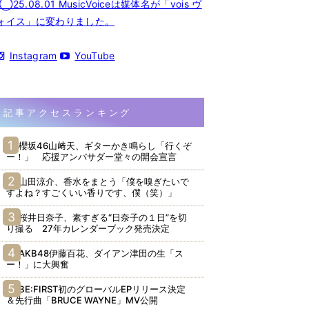
◯25.08.01 MusicVoiceは媒体名が「vois ヴ
ォイス」に変わりました。
Instagram
YouTube
記事アクセスランキング
櫻坂46山﨑天、ギターかき鳴らし「行くぞ
ー！」 応援アンバサダー堂々の開会宣言
山田涼介、香水をまとう「僕を嗅ぎたいで
すよね？すごくいい香りです、僕（笑）」
桜井日奈子、素すぎる“日奈子の１日”を切
り撮る 27年カレンダーブック発売決定
AKB48伊藤百花、ダイアン津田の生「ス
ー！」に大興奮
BE:FIRST初のグローバルEPリリース決定
＆先行曲「BRUCE WAYNE」MV公開