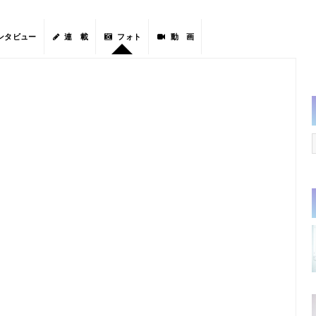
ンタビュー
連 載
フォト
動 画