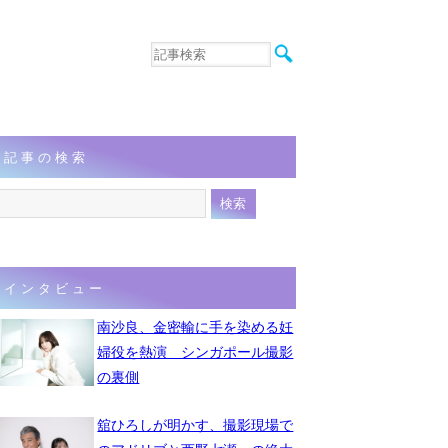
音楽
エンタメ
インタビュー
動画
記事の検索
連載
フォト
インタビュー
南沙良、金密輸に手を染める妊
婦役を熱演 シンガポール撮影
の裏側
舘ひろしが明かす、撮影現場で