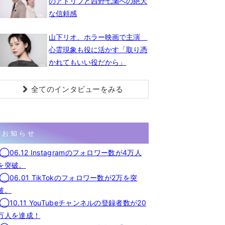
のアドリブと西野七瀬への絶大
な信頼感
山下リオ、ホラー映画で主演
心霊現象も役に活かす「取り憑
かれてもいい役だから」
全てのインタビューをみる
お知らせ
◯06.12 Instagramのフォロワー数が4万人
を突破。
◯06.01 TikTokのフォロワー数が2万を突
破。
◯10.11 YouTubeチャンネルの登録者数が20
万人を達成！