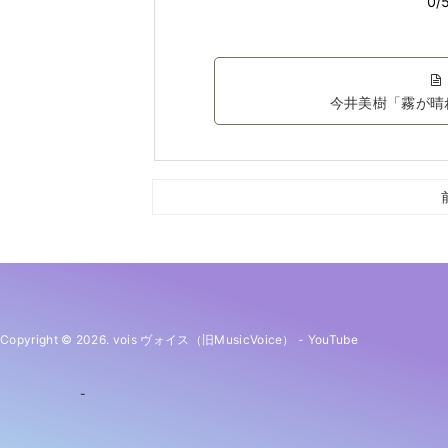
今井美樹「霧が晴
Copyright © 2026. vois ヴォイス（旧MusicVoice）
-
YouTube
-