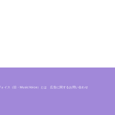
 ヴォイス（旧・MusicVoice）とは
広告に関するお問い合わせ