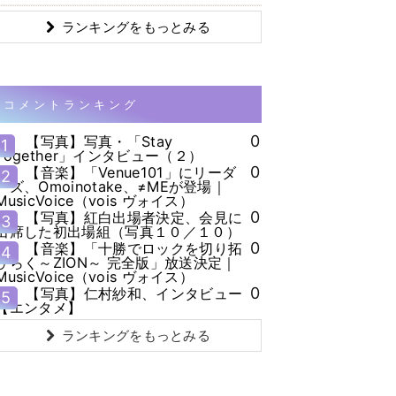
ランキングをもっとみる
コメントランキング
0
【写真】写真・「Stay
1
Together」インタビュー（２）
0
【音楽】「Venue101」にリーダ
2
ーズ、Omoinotake、≠MEが登場｜
MusicVoice（vois ヴォイス）
0
【写真】紅白出場者決定、会見に
3
出席した初出場組（写真１０／１０）
0
【音楽】「十勝でロックを切り拓
4
ひらく～ZION～ 完全版」放送決定｜
MusicVoice（vois ヴォイス）
0
【写真】仁村紗和、インタビュー
5
【エンタメ】
ランキングをもっとみる