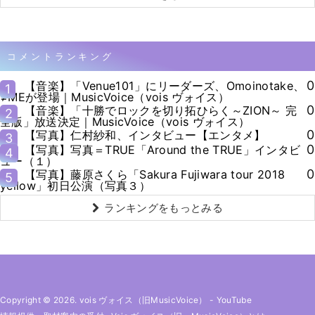
コメントランキング
0
【音楽】「Venue101」にリーダーズ、Omoinotake、
1
≠MEが登場｜MusicVoice（vois ヴォイス）
0
【音楽】「十勝でロックを切り拓ひらく～ZION～ 完
2
全版」放送決定｜MusicVoice（vois ヴォイス）
0
【写真】仁村紗和、インタビュー【エンタメ】
3
0
【写真】写真＝TRUE「Around the TRUE」インタビ
4
ュー（１）
0
【写真】藤原さくら「Sakura Fujiwara tour 2018
5
yellow」初日公演（写真３）
ランキングをもっとみる
Copyright © 2026. vois ヴォイス（旧MusicVoice）
-
YouTube