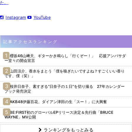
た。
Instagram
YouTube
記事アクセスランキング
櫻坂46山﨑天、ギターかき鳴らし「行くぞー！」 応援アンバサダ
ー堂々の開会宣言
山田涼介、香水をまとう「僕を嗅ぎたいですよね？すごくいい香り
です、僕（笑）」
桜井日奈子、素すぎる“日奈子の１日”を切り撮る 27年カレンダー
ブック発売決定
AKB48伊藤百花、ダイアン津田の生「スー！」に大興奮
BE:FIRST初のグローバルEPリリース決定＆先行曲「BRUCE
WAYNE」MV公開
ランキングをもっとみる