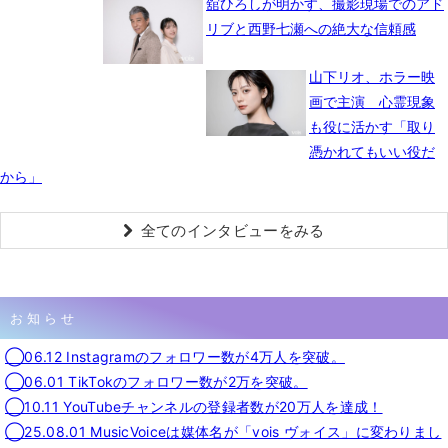
舘ひろしが明かす、撮影現場でのアド
リブと西野七瀬への絶大な信頼感
山下リオ、ホラー映
画で主演 心霊現象
も役に活かす「取り
憑かれてもいい役だ
から」
全てのインタビューをみる
お知らせ
◯06.12 Instagramのフォロワー数が4万人を突破。
◯06.01 TikTokのフォロワー数が2万を突破。
◯10.11 YouTubeチャンネルの登録者数が20万人を達成！
◯25.08.01 MusicVoiceは媒体名が「vois ヴォイス」に変わりまし