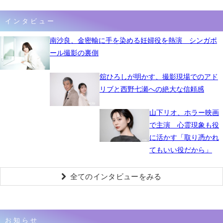
インタビュー
南沙良、金密輸に手を染める妊婦役を熱演 シンガポ
ール撮影の裏側
舘ひろしが明かす、撮影現場でのアド
リブと西野七瀬への絶大な信頼感
山下リオ、ホラー映画
で主演 心霊現象も役
に活かす「取り憑かれ
てもいい役だから」
全てのインタビューをみる
お知らせ