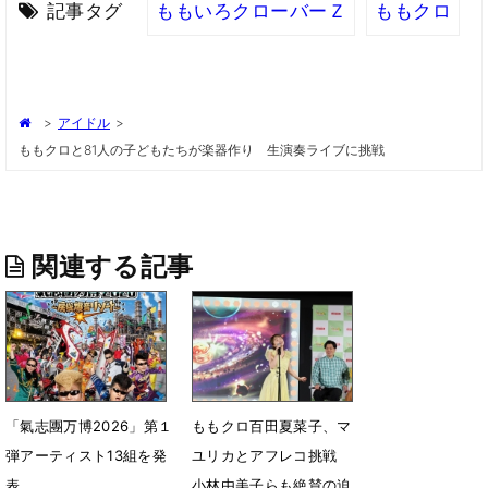
記事タグ
ももいろクローバーＺ
ももクロ
>
アイドル
>
ももクロと81人の⼦どもたちが楽器作り ⽣演奏ライブに挑戦
関連する記事
「氣志團万博2026」第１
ももクロ百田夏菜子、マ
弾アーティスト13組を発
ユリカとアフレコ挑戦
表
小林由美子らも絶賛の迫