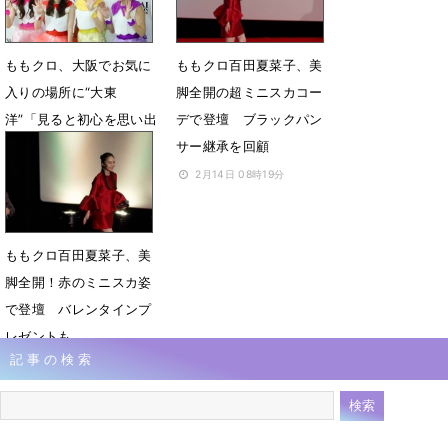
ももクロ、大阪でお気に
ももクロ百田夏菜子、美
入りの場所に“大東
脚全開の超ミニスカコー
洋”「見ると初心を思い出
デで登壇 ブラックパン
す」
サー継承を回顧
3月2日 15時41分
2月14日 08時19分
ももクロ百田夏菜子、美
脚全開！赤のミニスカ姿
で登壇 バレンタインプ
レゼントも
記事の検索
2月13日 19時16分