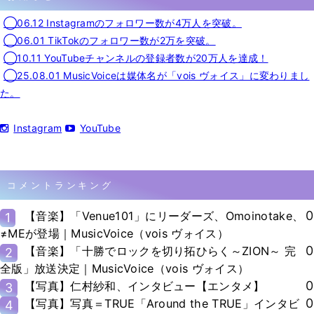
◯06.12 Instagramのフォロワー数が4万人を突破。
◯06.01 TikTokのフォロワー数が2万を突破。
◯10.11 YouTubeチャンネルの登録者数が20万人を達成！
◯25.08.01 MusicVoiceは媒体名が「vois ヴォイス」に変わりまし
た。
Instagram
YouTube
コメントランキング
0
【音楽】「Venue101」にリーダーズ、Omoinotake、
1
≠MEが登場｜MusicVoice（vois ヴォイス）
0
【音楽】「十勝でロックを切り拓ひらく～ZION～ 完
2
全版」放送決定｜MusicVoice（vois ヴォイス）
0
【写真】仁村紗和、インタビュー【エンタメ】
3
0
【写真】写真＝TRUE「Around the TRUE」インタビ
4