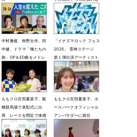
真の演技
7月1日 18時43分
6月4日 08時14分
中村雅俊、秋野太作、田
「イナズマロック フェス
中健、ドラマ「俺たちの
2025」 雷神ステージ
旅」OP＆ED曲をメドレ
第１弾出演アーティスト
ーで披露
発表
7月1日 14時12分
6月6日 13時26分
ももクロ百田夏菜子、船
ももクロ百田夏菜子、ホ
橋競馬場で表彰式に出
ースパークオフィシャル
席 レースを間近で体感
アンバサダーに就任
「気持ちが高まった」
4月29日 15時00分
5月6日 21時58分