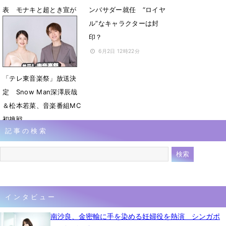
表 モナキと超とき宣が
ンバサダー就任 “ロイヤ
福岡の意外なスポットか
ル”なキャラクターは封
ら生中継
印？
6月15日 12時00分
6月2日 12時22分
「テレ東音楽祭」放送決
定 Snow Man深澤辰哉
＆松本若菜、音楽番組MC
初挑戦
記事の検索
5月31日 12時02分
インタビュー
南沙良、金密輸に手を染める妊婦役を熱演 シンガポ