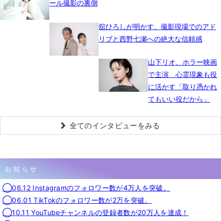
ール撮影の裏側
舘ひろしが明かす、撮影現場でのアド
リブと西野七瀬への絶大な信頼感
山下リオ、ホラー映画
で主演 心霊現象も役
に活かす「取り憑かれ
てもいい役だから」
全てのインタビューをみる
お知らせ
◯06.12 Instagramのフォロワー数が4万人を突破。
◯06.01 TikTokのフォロワー数が2万を突破。
◯10.11 YouTubeチャンネルの登録者数が20万人を達成！