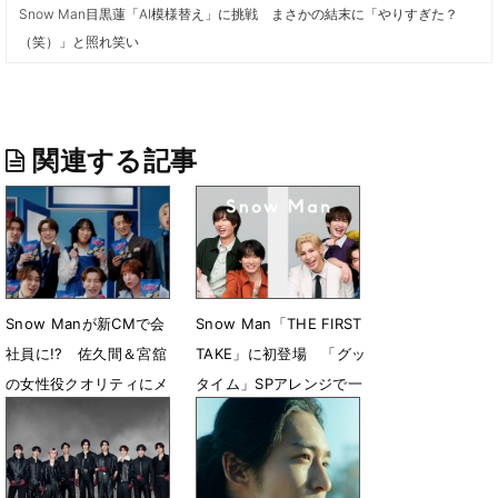
Snow Man目黒蓮「AI模様替え」に挑戦 まさかの結末に「やりすぎた？
（笑）」と照れ笑い
関連する記事
Snow Manが新CMで会
Snow Man「THE FIRST
社員に!? 佐久間＆宮舘
TAKE」に初登場 「グッ
の女性役クオリティにメ
タイム」SPアレンジで一
ンバーも絶賛
発撮り
7月30日 06時00分
7月24日 18時10分