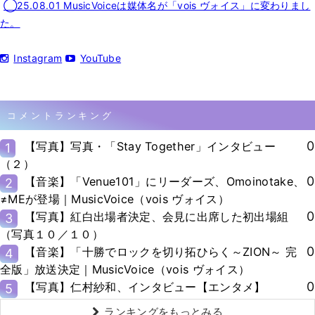
◯25.08.01 MusicVoiceは媒体名が「vois ヴォイス」に変わりまし
た。
Instagram
YouTube
コメントランキング
0
【写真】写真・「Stay Together」インタビュー
1
（２）
0
【音楽】「Venue101」にリーダーズ、Omoinotake、
2
≠MEが登場｜MusicVoice（vois ヴォイス）
0
【写真】紅白出場者決定、会見に出席した初出場組
3
（写真１０／１０）
0
【音楽】「十勝でロックを切り拓ひらく～ZION～ 完
4
全版」放送決定｜MusicVoice（vois ヴォイス）
0
【写真】仁村紗和、インタビュー【エンタメ】
5
ランキングをもっとみる