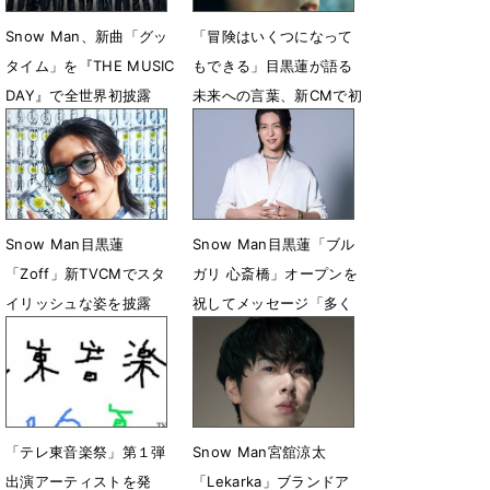
Snow Man、新曲「グッ
「冒険はいくつになって
タイム」を『THE MUSIC
もできる」目黒蓮が語る
DAY』で全世界初披露
未来への言葉、新CMで初
心に還る
7月4日 22時00分
7月1日 13時10分
Snow Man目黒蓮
Snow Man目黒蓮「ブル
「Zoff」新TVCMでスタ
ガリ 心斎橋」オープンを
イリッシュな姿を披露
祝してメッセージ「多く
の方々に愛される場所と
6月30日 06時00分
なりますように」
6月15日 14時12分
「テレ東音楽祭」第１弾
Snow Man宮舘涼太
出演アーティストを発
「Lekarka」ブランドア