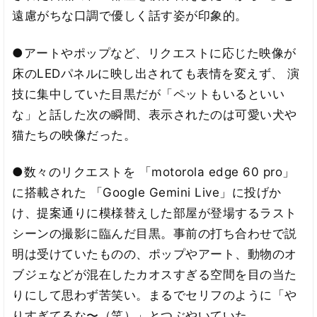
遠慮がちな口調で優しく話す姿が印象的。
●アートやポップなど、リクエストに応じた映像が
床のLEDパネルに映し出されても表情を変えず、 演
技に集中していた目黒だが「ペットもいるといい
な」と話した次の瞬間、表示されたのは可愛い犬や
猫たちの映像だった。
●数々のリクエストを 「motorola edge 60 pro」
に搭載された 「Google Gemini Live」に投げか
け、提案通りに模様替えした部屋が登場するラスト
シーンの撮影に臨んだ目黒。事前の打ち合わせで説
明は受けていたものの、ポップやアート、動物のオ
ブジェなどが混在したカオスすぎる空間を目の当た
りにして思わず苦笑い。まるでセリフのように「や
りすぎてるな〜（笑）」とつぶやいていた。