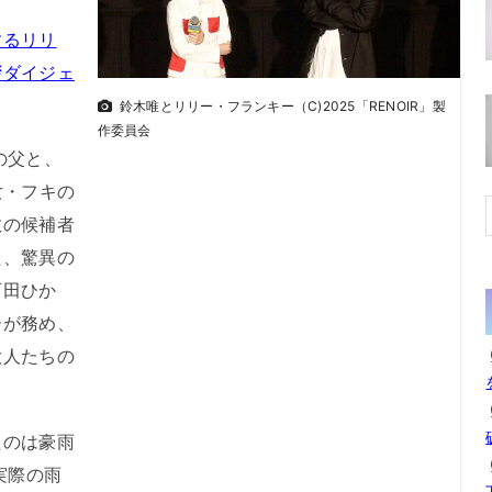
するリリ
拶ダイジェ
鈴木唯とリリー・フランキー（C)2025「RENOIR」製
作委員会
の父と、
女・フキの
数の候補者
た、驚異の
石田ひか
ーが務め、
大人たちの
のは豪雨
実際の雨