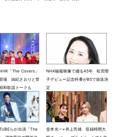
NHK「The Covers」
NHK秘蔵映像で綴る45年 松田聖
登場 由紀さおりと世
子デビュー記念特番がBSで放送決
昭和歌謡トークも
定
14時19分
3月18日 07時00分
UBEらが出演「The
堂本光一×井上芳雄、収録時間大