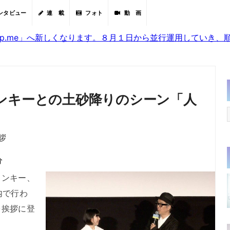
ンタビュー
連 載
フォト
動 画
sjp.me」へ新しくなります。８月１日から並行運用していき
ンキーとの土砂降りのシーン「人
拶
分
ンキー、
内で行わ
台挨拶に登