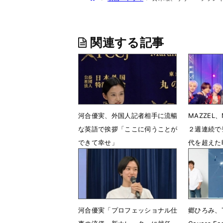
関連する記事
河合優実、外国人記者相手に流暢
MAZZEL、
な英語で挨拶「ここに伺うことが
２週連続で
できて幸せ」
代を超えた
6月23日 22時02分
4月30日 
河合優実「プロフェッショナル仕
郷ひろみ、T