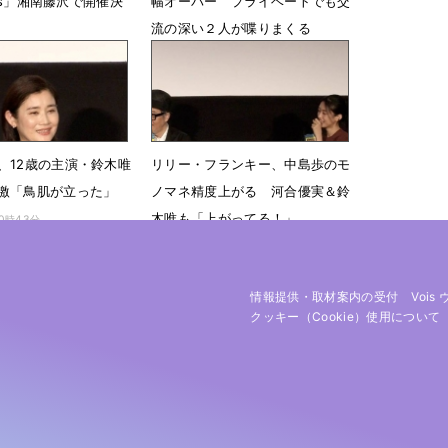
 Fes」湘南藤沢で開催決
幅オーバー プライベートでも交
流の深い２人が喋りまくる
 13時46分
7月24日 17時00分
、12歳の主演・鈴木唯
リリー・フランキー、中島歩のモ
激「鳥肌が立った」
ノマネ精度上がる 河合優実＆鈴
木唯も「上がってる！」
10時43分
6月22日 10時24分
情報提供・取材案内の受付
Vois
クッキー（cookie）使用について