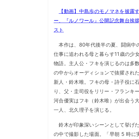
【動画】中島歩のモノマネを披露
ー、『ルノワール』公開記念舞台挨
スト
本作は、80年代後半の夏、闘病中
仕事に追われる母と暮らす11歳の少
物語。主人公・フキを演じるのは多
の中からオーディションで抜擢され
新人・鈴木唯。フキの母・詩子役に
り、父・圭司役をリリー・フランキ
河合優実はフキ（鈴木唯）が出会う
一人、北久理子を演じる。
鈴木が印象深いシーンとして挙げた
の中で撮影した場面。「早朝 5 時に