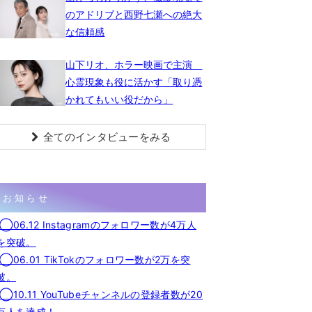
のアドリブと西野七瀬への絶大
な信頼感
山下リオ、ホラー映画で主演
心霊現象も役に活かす「取り憑
かれてもいい役だから」
全てのインタビューをみる
お知らせ
◯06.12 Instagramのフォロワー数が4万人
を突破。
◯06.01 TikTokのフォロワー数が2万を突
破。
◯10.11 YouTubeチャンネルの登録者数が20
万人を達成！