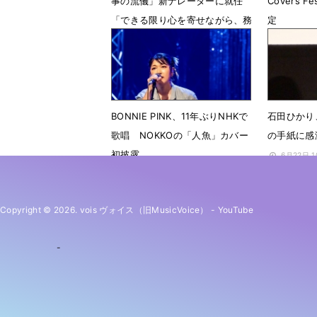
事の流儀」新ナレーターに就任
Covers
「できる限り心を寄せながら、務
定
められれば」
10月15日
3月10日 14時47分
BONNIE PINK、11年ぶりNHKで
石田ひかり
歌唱 NOKKOの「人魚」カバー
の手紙に感
初披露
6月22日 
7月1日 11時59分
Copyright © 2026. vois ヴォイス（旧MusicVoice）
-
YouTube
-