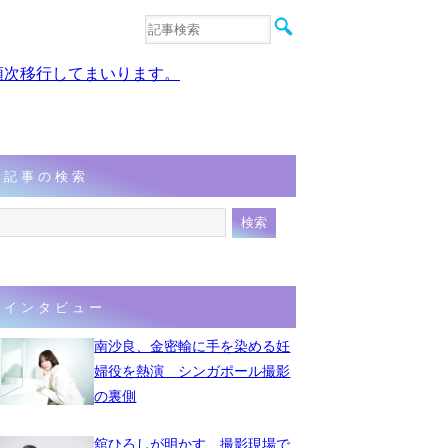
音楽
エンタメ
、順次移行してまいります。
インタビュー
動画
連載
フォト
記事の検索
インタビュー
南沙良、金密輸に手を染める妊
婦役を熱演 シンガポール撮影
の裏側
舘ひろしが明かす、撮影現場で