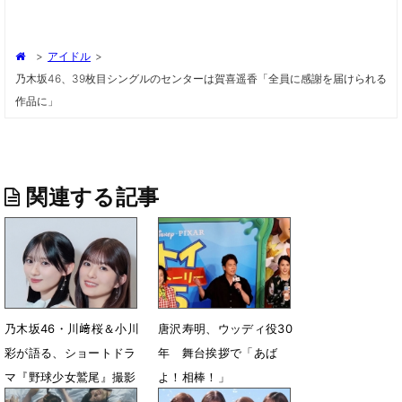
>
アイドル
>
乃木坂46、39枚目シングルのセンターは賀喜遥香「全員に感謝を届けられる
作品に」
関連する記事
乃木坂46・川﨑桜＆小川
唐沢寿明、ウッディ役30
彩が語る、ショートドラ
年 舞台挨拶で「あば
マ『野球少女鷲尾』撮影
よ！相棒！」
秘話