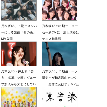
7月25日 10時12分
7月28日 07時00分
乃木坂46、６期生メンバ
乃木坂46の５期生、コー
ーによる楽曲「命の色」
セー新CMに 池田瑛紗は
MV公開
テニス初挑戦
7月19日 19時01分
7月8日 09時29分
乃木坂46・井上和「努
乃木坂46、５期生・一ノ
力、感謝、笑顔」グルー
瀬美空が初表題曲センタ
プ加入から大切にしてい
ー「是非に及ばず」MV公
る想い明かす
開
6月30日 22時09分
6月28日 14時59分