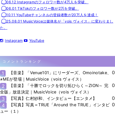
◯06.12 Instagramのフォロワー数が4万人を突破。
◯06.01 TikTokのフォロワー数が2万を突破。
◯10.11 YouTubeチャンネルの登録者数が20万人を達成！
◯25.08.01 MusicVoiceは媒体名が「vois ヴォイス」に変わりまし
た。
Instagram
YouTube
コメントランキング
0
【音楽】「Venue101」にリーダーズ、Omoinotake、
1
≠MEが登場｜MusicVoice（vois ヴォイス）
0
【音楽】「十勝でロックを切り拓ひらく～ZION～ 完
2
全版」放送決定｜MusicVoice（vois ヴォイス）
0
【写真】仁村紗和、インタビュー【エンタメ】
3
0
【写真】写真＝TRUE「Around the TRUE」インタビ
4
ュー（１）