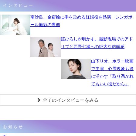
インタビュー
南沙良、金密輸に手を染める妊婦役を熱演 シンガポ
ール撮影の裏側
舘ひろしが明かす、撮影現場でのアド
リブと西野七瀬への絶大な信頼感
山下リオ、ホラー映画
で主演 心霊現象も役
に活かす「取り憑かれ
てもいい役だから」
全てのインタビューをみる
お知らせ