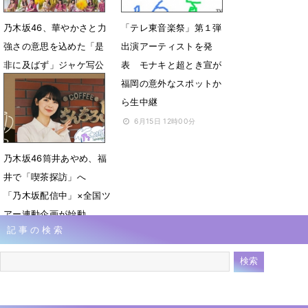
乃木坂46、華やかさと力
「テレ東音楽祭」第１弾
強さの意思を込めた「是
出演アーティストを発
非に及ばず」ジャケ写公
表 モナキと超とき宣が
開
福岡の意外なスポットか
ら生中継
6月22日 12時06分
6月15日 12時00分
乃木坂46筒井あやめ、福
井で「喫茶探訪」へ
「乃木坂配信中」×全国ツ
アー連動企画が始動
記事の検索
6月8日 23時24分