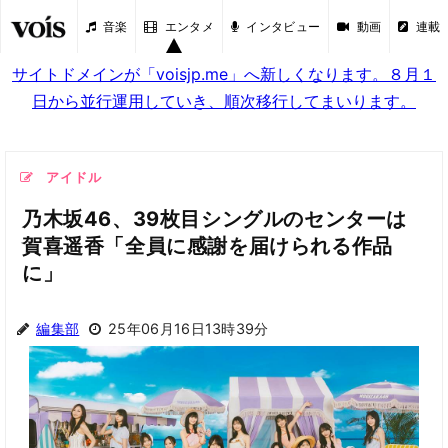
音楽
エンタメ
インタビュー
動画
連載
サイトドメインが「voisjp.me」へ新しくなります。８月１
日から並行運用していき、順次移行してまいります。
アイドル
乃木坂46、39枚目シングルのセンターは
賀喜遥香「全員に感謝を届けられる作品
に」
編集部
25年06月16日13時39分