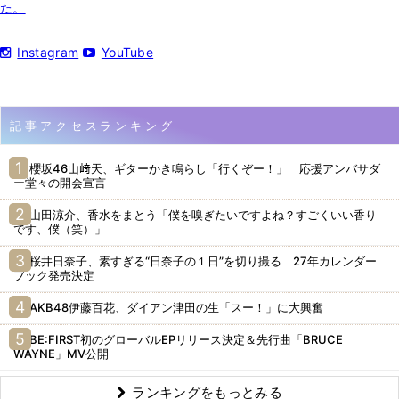
た。
Instagram
YouTube
記事アクセスランキング
櫻坂46山﨑天、ギターかき鳴らし「行くぞー！」 応援アンバサダ
ー堂々の開会宣言
山田涼介、香水をまとう「僕を嗅ぎたいですよね？すごくいい香り
です、僕（笑）」
桜井日奈子、素すぎる“日奈子の１日”を切り撮る 27年カレンダー
ブック発売決定
AKB48伊藤百花、ダイアン津田の生「スー！」に大興奮
BE:FIRST初のグローバルEPリリース決定＆先行曲「BRUCE
WAYNE」MV公開
ランキングをもっとみる