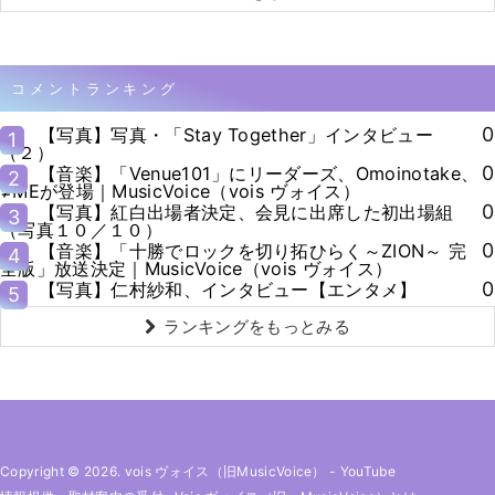
コメントランキング
0
【写真】写真・「Stay Together」インタビュー
1
（２）
0
【音楽】「Venue101」にリーダーズ、Omoinotake、
2
≠MEが登場｜MusicVoice（vois ヴォイス）
0
【写真】紅白出場者決定、会見に出席した初出場組
3
（写真１０／１０）
0
【音楽】「十勝でロックを切り拓ひらく～ZION～ 完
4
全版」放送決定｜MusicVoice（vois ヴォイス）
0
【写真】仁村紗和、インタビュー【エンタメ】
5
ランキングをもっとみる
Copyright © 2026. vois ヴォイス（旧MusicVoice）
-
YouTube