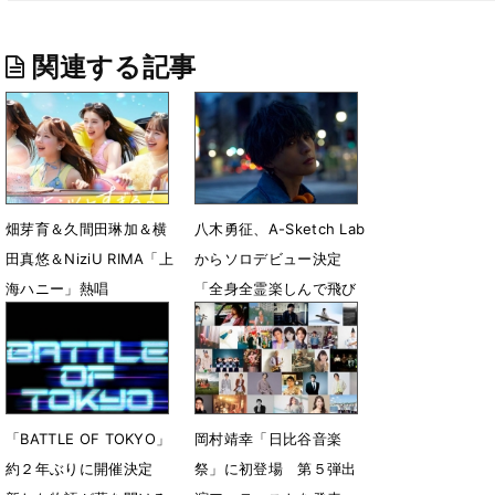
関連する記事
畑芽育＆久間田琳加＆横
八木勇征、A-Sketch Lab
田真悠＆NiziU RIMA「上
からソロデビュー決定
海ハニー」熱唱
「全身全霊楽しんで飛び
込んでいきたい」
7月9日 08時09分
5月23日 19時16分
「BATTLE OF TOKYO」
岡村靖幸「日比谷音楽
約２年ぶりに開催決定
祭」に初登場 第５弾出