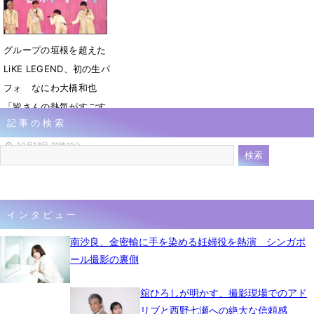
グループの垣根を超えた
LiKE LEGEND、初の生パ
フォ なにわ大橋和也
「皆さんの熱気がすごす
記事の検索
ぎて」
10月18日 21時11分
インタビュー
南沙良、金密輸に手を染める妊婦役を熱演 シンガポ
ール撮影の裏側
舘ひろしが明かす、撮影現場でのアド
リブと西野七瀬への絶大な信頼感