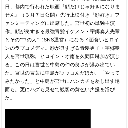
日、都内で行われた映画『顔だけじゃ好きになりま
せん』（３月７日公開）先行上映付き『顔好き』フ
ァンミーティングに出席した。宮世初の単独主演
作。顔が良すぎる最強青髪イケメン・宇郷奏人先輩
とその“中の人”（SNS運営）になるド面食いヒロイ
ンのラブコメディ。顔が良すぎる青髪男子・宇郷奏
人を宮世琉弥。ヒロイン・才南を久間田琳加が演じ
る。この日は宮世と中島の仲の良さが滲み出てい
た。宮世の言葉に中島がツッコんだほか、「やって
みたかった」と中島が宮世にハンカチを差し出す場
面も。更にハグも見せて観客の黄色い声援を浴び
た。