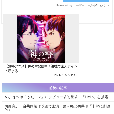
前後の記事
Aぇ! group「うたコン」にデビュー後初登場 「Hello」を披露
阿部寛、日台共同製作映画で主演 菜々緒と初共演「⾮常に刺激
的」