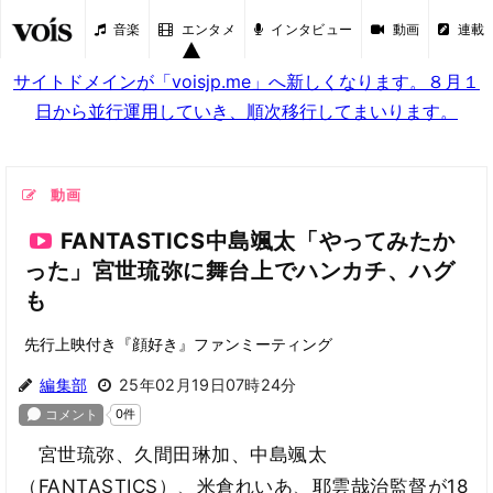
音楽
エンタメ
インタビュー
動画
連載
サイトドメインが「voisjp.me」へ新しくなります。８月１
日から並行運用していき、順次移行してまいります。
動画
FANTASTICS中島颯太「やってみたか
った」宮世琉弥に舞台上でハンカチ、ハグ
も
先行上映付き『顔好き』ファンミーティング
編集部
25年02月19日07時24分
宮世琉弥、久間田琳加、中島颯太
（FANTASTICS）、米倉れいあ、耶雲哉治監督が18