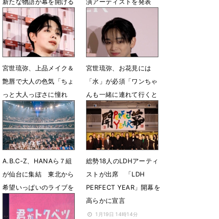
新たな物語が幕を開ける
演アーティストを発表
5月14日 23時40分
5月1日 13時56分
宮世琉弥、上品メイク＆
宮世琉弥、お花見には
艶唇で大人の色気「ちょ
「水」が必須「ワンちゃ
っと大人っぽさに憧れ
んも一緒に連れて行くと
て」
思うので」
4月4日 06時51分
3月27日 07時54分
A.B.C-Z、HANAら７組
総勢18人のLDHアーティ
が仙台に集結 東北から
ストが出席 「LDH
希望いっぱいのライブを
PERFECT YEAR」開幕を
披露
高らかに宣言
3月6日 13時03分
1月19日 14時14分