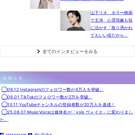
山下リオ、ホラー映画
で主演 心霊現象も役
に活かす「取り憑かれ
てもいい役だから」
全てのインタビューをみる
お知らせ
◯06.12 Instagramのフォロワー数が4万人を突破。
◯06.01 TikTokのフォロワー数が2万を突破。
◯10.11 YouTubeチャンネルの登録者数が20万人を達成！
◯25.08.01 MusicVoiceは媒体名が「vois ヴォイス」に変わりまし
た。
Instagram
YouTube