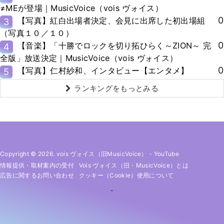
≠MEが登場｜MusicVoice（vois ヴォイス）
0
【写真】紅白出場者決定、会見に出席した初出場組
3
（写真１０／１０）
0
【音楽】「十勝でロックを切り拓ひらく～ZION～ 完
4
全版」放送決定｜MusicVoice（vois ヴォイス）
0
【写真】仁村紗和、インタビュー【エンタメ】
5
ランキングをもっとみる
Copyright © 2026. vois ヴォイス（旧MusicVoice）
-
YouTube
情報提供・取材案内の受付
Vois ヴォイス（旧・MusicVoice）とは
広告に関するお問い合わせ
クッキー（cookie）使用について
-