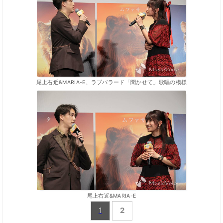
尾上右近&MARIA-E、ラブバラード「聞かせて」歌唱の模様
尾上右近&MARIA-E
1
2