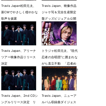
Travis Japan松田元太、
Travis Japan、映像作品
新CMでやさしく穏やかな
ジャケ写＆完全生産限定
歌声を披露
盤グッズビジュアル公開
7月28日 12時22分
6月5日 20時04分
Travis Japan、アリーナ
トラジャ松田元太、“現代
ツアー映像作品リリース
忍者の合唱団”に囲まれな
決定
がら直立不動 「忍者め
し」新CMでシュールな世
5月24日 21時09分
界観を展開
4月22日 11時10分
Travis Japan、2nd CDシ
Travis Japan、ニューア
ングルリリース決定 リ
ルバム収録曲ダイジェス