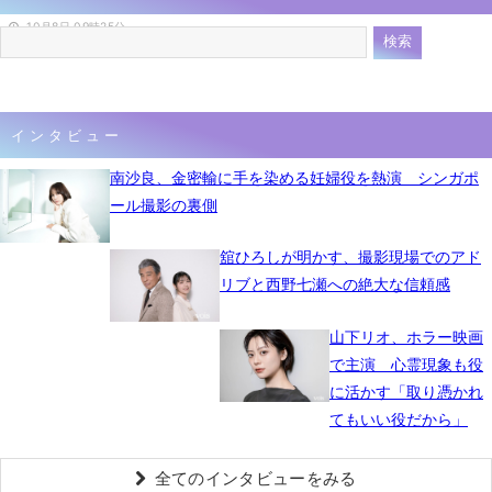
10月8日 09時25分
インタビュー
南沙良、金密輸に手を染める妊婦役を熱演 シンガポ
ール撮影の裏側
舘ひろしが明かす、撮影現場でのアド
リブと西野七瀬への絶大な信頼感
山下リオ、ホラー映画
で主演 心霊現象も役
に活かす「取り憑かれ
てもいい役だから」
全てのインタビューをみる