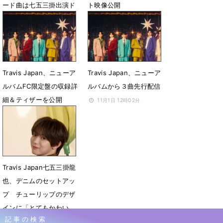
ード曲は七五三掛出演ド
ト映像公開
ラマ挿入歌
11月19日 19時30分
1月4日 23時31分
Travis Japan、ニューア
Travis Japan、ニューア
ルバムFC限定盤の収録詳
ルバムから３曲先行配信
細＆ティザーを公開
11月1日 12時02分
11月8日 14時25分
Travis Japan七五三掛龍
也、デニムのセットアッ
プ チューリップのデザ
インに「とてもかわい
記事の検索
い」