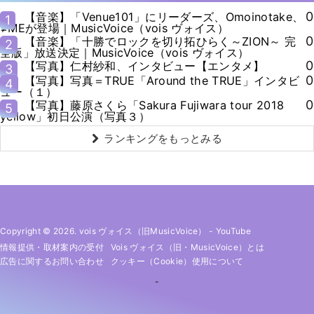
0
【音楽】「Venue101」にリーダーズ、Omoinotake、
1
≠MEが登場｜MusicVoice（vois ヴォイス）
0
【音楽】「十勝でロックを切り拓ひらく～ZION～ 完
2
全版」放送決定｜MusicVoice（vois ヴォイス）
0
【写真】仁村紗和、インタビュー【エンタメ】
3
0
【写真】写真＝TRUE「Around the TRUE」インタビ
4
ュー（１）
0
【写真】藤原さくら「Sakura Fujiwara tour 2018
5
yellow」初日公演（写真３）
ランキングをもっとみる
Copyright © 2026. vois ヴォイス（旧MusicVoice）
-
YouTube
情報提供・取材案内の受付
Vois ヴォイス（旧・MusicVoice）とは
広告に関するお問い合わせ
クッキー（cookie）使用について
-