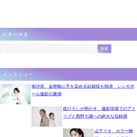
記事の検索
インタビュー
南沙良、金密輸に手を染める妊婦役を熱演 シンガポ
ール撮影の裏側
舘ひろしが明かす、撮影現場でのアド
リブと西野七瀬への絶大な信頼感
山下リオ、ホラー映