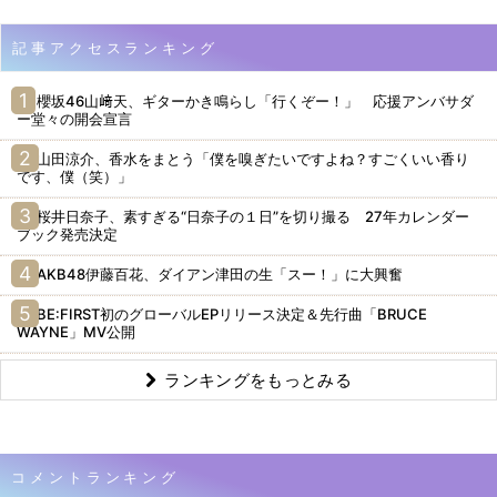
記事アクセスランキング
櫻坂46山﨑天、ギターかき鳴らし「行くぞー！」 応援アンバサダ
ー堂々の開会宣言
山田涼介、香水をまとう「僕を嗅ぎたいですよね？すごくいい香り
です、僕（笑）」
桜井日奈子、素すぎる“日奈子の１日”を切り撮る 27年カレンダー
ブック発売決定
AKB48伊藤百花、ダイアン津田の生「スー！」に大興奮
BE:FIRST初のグローバルEPリリース決定＆先行曲「BRUCE
WAYNE」MV公開
ランキングをもっとみる
コメントランキング