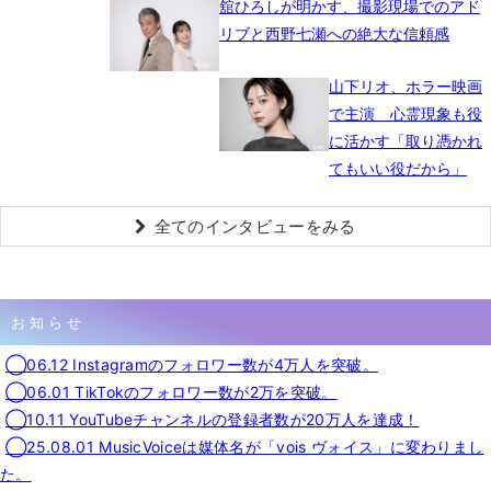
舘ひろしが明かす、撮影現場でのアド
リブと西野七瀬への絶大な信頼感
山下リオ、ホラー映画
で主演 心霊現象も役
に活かす「取り憑かれ
てもいい役だから」
全てのインタビューをみる
お知らせ
◯06.12 Instagramのフォロワー数が4万人を突破。
◯06.01 TikTokのフォロワー数が2万を突破。
◯10.11 YouTubeチャンネルの登録者数が20万人を達成！
◯25.08.01 MusicVoiceは媒体名が「vois ヴォイス」に変わりまし
た。