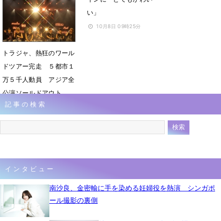
い」
10月8日 09時25分
トラジャ、熱狂のワール
ドツアー完走 ５都市１
万５千人動員 アジア全
公演ソールドアウト
記事の検索
9月29日 07時00分
インタビュー
南沙良、金密輸に手を染める妊婦役を熱演 シンガポ
ール撮影の裏側