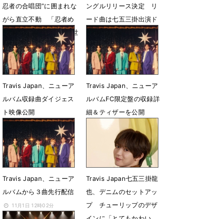
忍者の合唱団”に囲まれな
ングルリリース決定 リ
がら直立不動 「忍者め
ード曲は七五三掛出演ド
し」新CMでシュールな世
ラマ挿入歌
界観を展開
1月4日 23時31分
4月22日 11時10分
Travis Japan、ニューア
Travis Japan、ニューア
ルバム収録曲ダイジェス
ルバムFC限定盤の収録詳
ト映像公開
細＆ティザーを公開
11月19日 19時30分
11月8日 14時25分
Travis Japan、ニューア
Travis Japan七五三掛龍
ルバムから３曲先行配信
也、デニムのセットアッ
プ チューリップのデザ
11月1日 12時02分
インに「とてもかわい