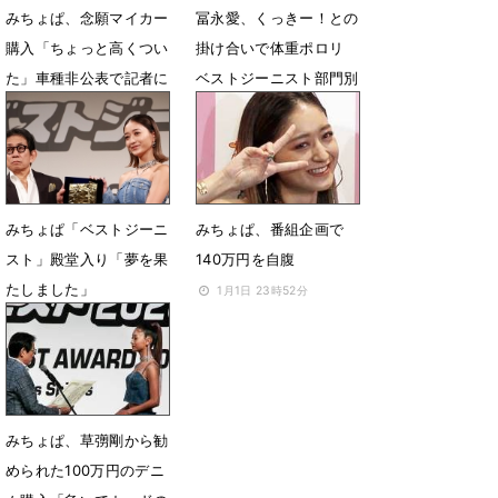
みちょぱ、念願マイカー
冨永愛、くっきー！との
購入「ちょっと高くつい
掛け合いで体重ポロリ
た」車種非公表で記者に
ベストジーニスト部門別
忠告「事故るから追わな
11月15日 08時14分
いで」
12月4日 07時43分
みちょぱ「ベストジーニ
みちょぱ、番組企画で
スト」殿堂入り「夢を果
140万円を自腹
たしました」
1月1日 23時52分
11月14日 17時17分
みちょぱ、草彅剛から勧
められた100万円のデニ