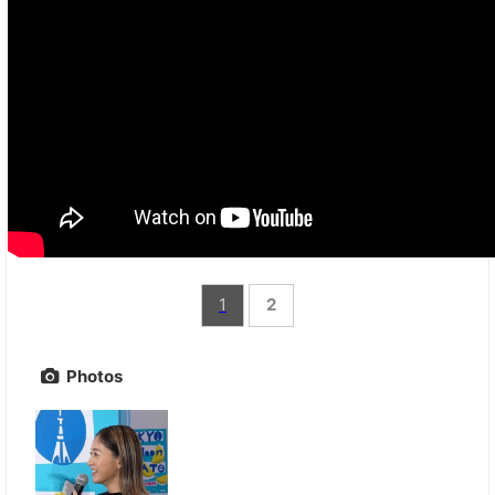
1
2
Photos