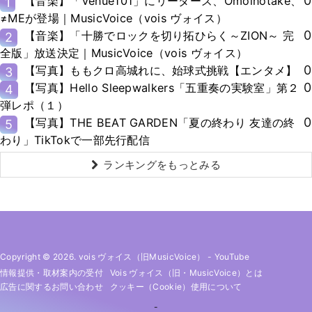
0
【音楽】「Venue101」にリーダーズ、Omoinotake、
1
≠MEが登場｜MusicVoice（vois ヴォイス）
0
【音楽】「十勝でロックを切り拓ひらく～ZION～ 完
2
全版」放送決定｜MusicVoice（vois ヴォイス）
0
【写真】ももクロ高城れに、始球式挑戦【エンタメ】
3
0
【写真】Hello Sleepwalkers「五重奏の実験室」第２
4
弾レポ（１）
0
【写真】THE BEAT GARDEN「夏の終わり 友達の終
5
わり」TikTokで一部先行配信
ランキングをもっとみる
Copyright © 2026. vois ヴォイス（旧MusicVoice）
-
YouTube
情報提供・取材案内の受付
Vois ヴォイス（旧・MusicVoice）とは
広告に関するお問い合わせ
クッキー（cookie）使用について
-