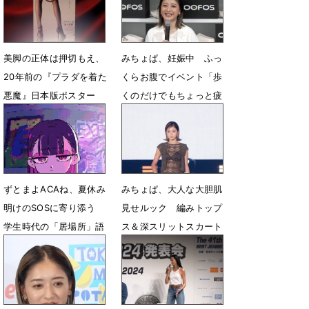
美脚の正体は押切もえ、
みちょぱ、妊娠中 ふっ
20年前の『プラダを着た
くらお腹でイベント「歩
悪魔』日本版ポスター
くのだけでもちょっと疲
「ここから変わった」
れる」
5月1日 06時29分
4月25日 06時13分
ずとまよACAね、夏休み
みちょぱ、大人な大胆肌
明けのSOSに寄り添う
見せルック 編みトップ
学生時代の「居場所」語
ス＆深スリットスカート
る
5月19日 05時31分
8月27日 17時23分