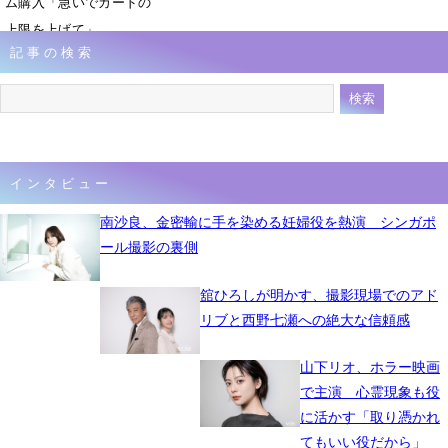
ム購入「急いでカードの
上限を上げて」
記事の検索
11月12日 13時11分
インタビュー
南沙良、金密輸に手を染める妊婦役を熱演 シンガポ
ール撮影の裏側
舘ひろしが明かす、撮影現場でのアド
リブと西野七瀬への絶大な信頼感
山下リオ、ホラー映画
で主演 心霊現象も役
に活かす「取り憑かれ
てもいい役だから」