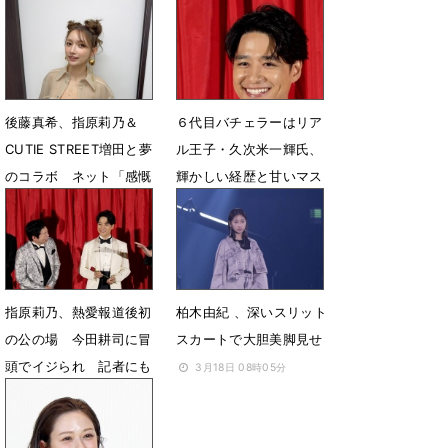
1月2日 15時00分
8月23日 18時10分
後藤真希、指原莉乃＆
６代目バチェラーはリア
CUTIE STREET増田と夢
ル王子・久次米一輝氏、
のコラボ ネット「感慨
輝かしい経歴と甘いマス
深い」
ク
6月20日 13時10分
6月4日 08時37分
指原莉乃、熱愛報道後初
柏木由紀 、深いスリット
の公の場 今田耕司に冒
スカートで大胆美脚見せ
頭でイジられ 記者にも
3月18日 08時05分
直撃される
6月3日 16時03分