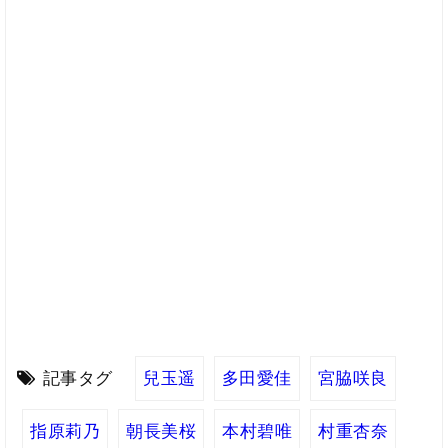
記事タグ
兒玉遥
多田愛佳
宮脇咲良
指原莉乃
朝長美桜
本村碧唯
村重杏奈