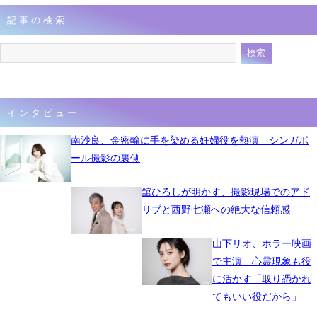
記事の検索
インタビュー
南沙良、金密輸に手を染める妊婦役を熱演 シンガポ
ール撮影の裏側
舘ひろしが明かす、撮影現場でのアド
リブと西野七瀬への絶大な信頼感
山下リオ、ホラー映画
で主演 心霊現象も役
に活かす「取り憑かれ
てもいい役だから」