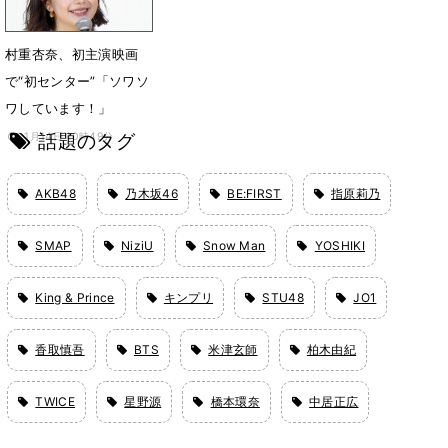
村重杏奈、初主演映画
で“初センター”「ソワソ
ワしています！」
話題のタグ
1月14日 10時49分
AKB48
乃木坂46
BE:FIRST
指原莉乃
SMAP
NiziU
Snow Man
YOSHIKI
King & Prince
キンプリ
STU48
JO1
香取慎吾
BTS
米津玄師
柏木由紀
TWICE
星野源
橋本環奈
中居正広