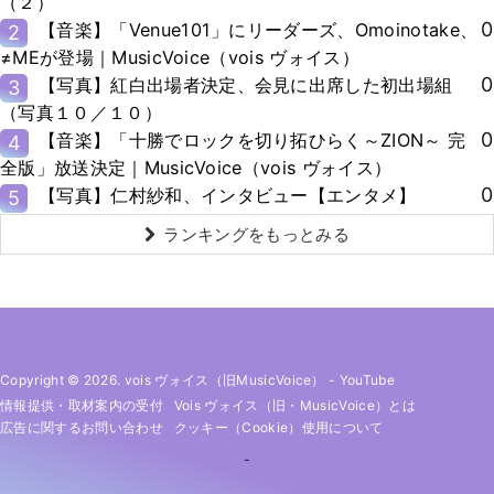
（２）
0
【音楽】「Venue101」にリーダーズ、Omoinotake、
2
≠MEが登場｜MusicVoice（vois ヴォイス）
0
【写真】紅白出場者決定、会見に出席した初出場組
3
（写真１０／１０）
0
【音楽】「十勝でロックを切り拓ひらく～ZION～ 完
4
全版」放送決定｜MusicVoice（vois ヴォイス）
0
【写真】仁村紗和、インタビュー【エンタメ】
5
ランキングをもっとみる
Copyright © 2026. vois ヴォイス（旧MusicVoice）
-
YouTube
情報提供・取材案内の受付
Vois ヴォイス（旧・MusicVoice）とは
広告に関するお問い合わせ
クッキー（cookie）使用について
-