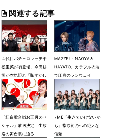
関連する記事
４代目バチェロレッテ平
MAZZEL・NAOYA＆
松里菜が初登場、今田耕
HAYATO、カラフル衣装
司が本気照れ「恥ずかし
で圧巻のランウェイ
い」
1月11日 14時17分
4月30日 15時27分
「紅白歌合戦お正月スペ
≠ME「生きていけないか
シャル」放送決定 生放
も」指原莉乃への絶大な
送の舞台裏に迫る
信頼