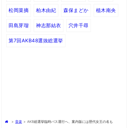
松岡菜摘
柏木由紀
森保まどか
植木南央
田島芽瑠
神志那結衣
穴井千尋
第7回AKB48選抜総選挙
>
音楽
>
AKB総選挙臨時バス運行へ、案内版には歴代女王の名も