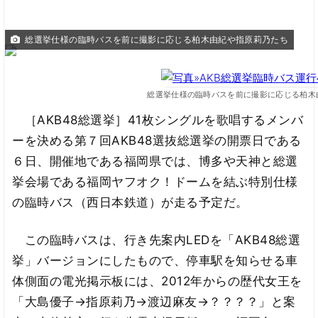
総選挙仕様の臨時バスを前に撮影に応じる柏木由紀や指原莉乃たち
総選挙仕様の臨時バスを前に撮影に応じる柏木
［AKB48総選挙］41枚シングルを歌唱するメンバ
ーを決める第７回AKB48選抜総選挙の開票日である
６日、開催地である福岡県では、博多や天神と総選
挙会場である福岡ヤフオク！ドームを結ぶ特別仕様
の臨時バス（西日本鉄道）が走る予定だ。
この臨時バスは、行き先案内LEDを「AKB48総選
挙」バージョンにしたもので、停車駅を知らせる車
体側面の電光掲示板には、2012年からの歴代女王を
「大島優子→指原莉乃→渡辺麻友→？？？？」と案