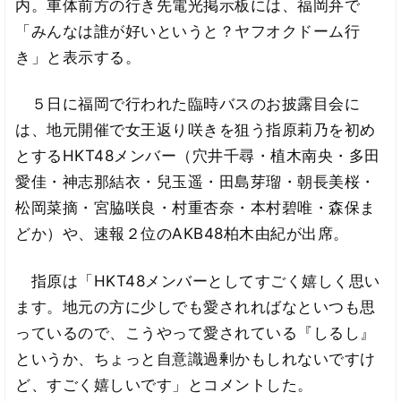
内。車体前方の行き先電光掲示板には、福岡弁で
「みんなは誰が好いというと？ヤフオクドーム行
き」と表示する。
５日に福岡で行われた臨時バスのお披露目会に
は、地元開催で女王返り咲きを狙う指原莉乃を初め
とするHKT48メンバー（穴井千尋・植木南央・多田
愛佳・神志那結衣・兒玉遥・田島芽瑠・朝長美桜・
松岡菜摘・宮脇咲良・村重杏奈・本村碧唯・森保ま
どか）や、速報２位のAKB48柏木由紀が出席。
指原は「HKT48メンバーとしてすごく嬉しく思い
ます。地元の方に少しでも愛されればなといつも思
っているので、こうやって愛されている『しるし』
というか、ちょっと自意識過剰かもしれないですけ
ど、すごく嬉しいです」とコメントした。