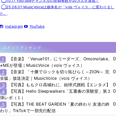
◯10.11 YouTubeチャンネルの登録者数が20万人を達成！
◯25.08.01 MusicVoiceは媒体名が「vois ヴォイス」に変わりまし
た。
Instagram
YouTube
コメントランキング
0
【音楽】「Venue101」にリーダーズ、Omoinotake、
1
≠MEが登場｜MusicVoice（vois ヴォイス）
0
【音楽】「十勝でロックを切り拓ひらく～ZION～ 完
2
全版」放送決定｜MusicVoice（vois ヴォイス）
0
【写真】ももクロ高城れに、始球式挑戦【エンタメ】
3
0
【写真】Hello Sleepwalkers「五重奏の実験室」第２
4
弾レポ（１）
0
【写真】THE BEAT GARDEN「夏の終わり 友達の終
5
わり」TikTokで一部先行配信