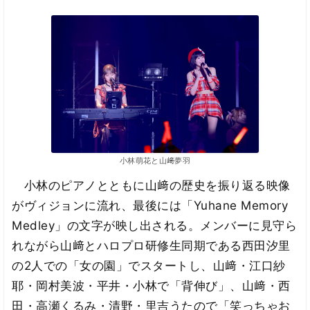
小林萌花と山﨑夢羽
小林のピアノとともに山﨑の歴史を振り返る映像
がヴィジョンに流れ、最後には「Yuhane Memory
Medley」の文字が映し出される。メンバーに見守ら
れながら山﨑とハロプロ研修生同期である西田汐里
の2人での「女の園」でスタートし、山﨑・江口紗
耶・岡村美波・平井・小林で「背伸び」、山﨑・西
田・高瀬くるみ・清野・里吉うたので「笑っちゃお