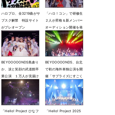
ハロプロ、全3219曲がサ
「ハロ！コン」で研修生
ブスク解禁 特設サイト
２人が昇格＆新メンバー
がプレオープン
オーディション開催を発
表
2月9日 18時11分
8月16日 18時46分
BEYOOOOONDS島倉り
BEYOOOOONDS、台北
か、涙と笑顔の武道館卒
で初の海外単独公演を開
業公演 １万人が見届け
催「サプライズにすごく
た「新たな旅立ち」
感動」
6月10日 22時44分
4月29日 19時00分
「Hello! Project ひなフ
「Hello! Project 2025