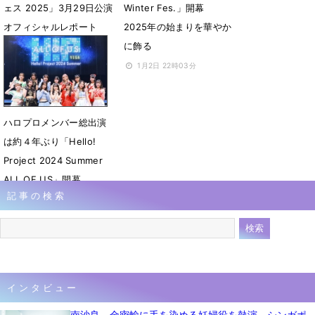
ェス 2025」3月29日公演
Winter Fes.」開幕
オフィシャルレポート
2025年の始まりを華やか
に飾る
3月29日 22時59分
1月2日 22時03分
ハロプロメンバー総出演
は約４年ぶり「Hello!
Project 2024 Summer
ALL OF US」開幕
記事の検索
7月14日 23時30分
インタビュー
南沙良、金密輸に手を染める妊婦役を熱演 シンガポ