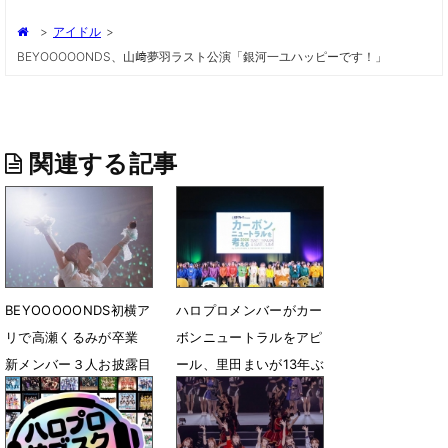
>
アイドル
>
BEYOOOOONDS、山﨑夢羽ラスト公演「銀河一ユハッピーです！」
関連する記事
BEYOOOOONDS初横ア
ハロプロメンバーがカー
リで高瀬くるみが卒業
ボンニュートラルをアピ
新メンバー３人お披露目
ール、里田まいが13年ぶ
で新たな歴史の幕開けへ
りに登場
6月17日 13時35分
3月21日 15時45分