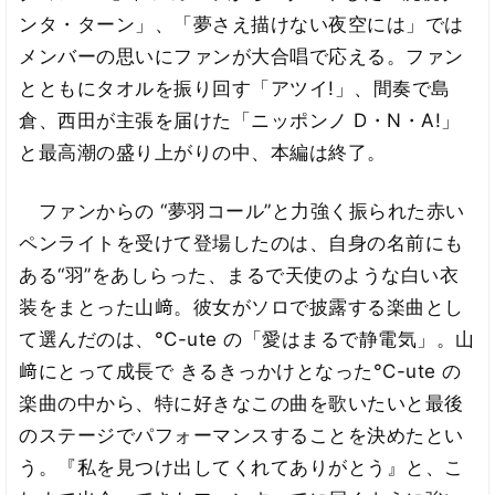
ンタ・ターン」、「夢さえ描けない夜空には」では
メンバーの思いにファンが大合唱で応える。ファン
とともにタオルを振り回す「アツイ!」、間奏で島
倉、西田が主張を届けた「ニッポンノ D・N・A!」
と最高潮の盛り上がりの中、本編は終了。
ファンからの “夢羽コール”と力強く振られた赤い
ペンライトを受けて登場したのは、自身の名前にも
ある“羽”をあしらった、まるで天使のような白い衣
装をまとった山﨑。彼女がソロで披露する楽曲とし
て選んだのは、°C-ute の「愛はまるで静電気」。山
﨑にとって成長で きるきっかけとなった°C-ute の
楽曲の中から、特に好きなこの曲を歌いたいと最後
のステージでパフォーマンスすることを決めたとい
う。『私を見つけ出してくれてありがとう』と、こ