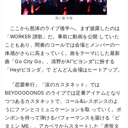
雨ノ森 川海
ここから怒涛のライブ後半へ。まず披露したのは
「WORKER 讃歌」だ。事前に動画を公開 していた
こともあり、間奏のコールでは会場とメンバーの一
体感がさらに高まっていく。旅をテーマにした最新
曲「Go City Go」、清野がAI“ビヨンダ”に扮する
「Hey!ビヨンダ」で どんどん会場はヒートアップ。
「恋愛奉行」「涙のカスタネット」では
BEYOOOOONDS のライブでは定番アイテムとなり
つつあるカスタネットで、コール&レスポンスのよ
うにファンとコミュニケーションを取 っていく。ポ
ンポンを持って弾けるパフォーマンスを届ける「ビ
タミン ME」、アカペラからスタートした「虎視タ