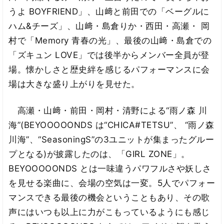
うよ BOYFRIEND」、山﨑と前田での「ベーグルに
ハム&チーズ」、山﨑・島倉りか・西田・高瀬・ 岡
村で「Memory 青春の光」、最後の山﨑・島倉での
「ズキュン LOVE」では後半からメンバー全員が登
場。懐かしさと歴史絆を感じるパフォーマンスに会
場は大きな盛り上がりを見せた。
高瀬・山﨑・前田・岡村・清野による“雨ノ森 川
海”(BEYOOOOONDS は“CHICA#TETSU”、 “雨ノ森
川海”、“SeasoningS”の3ユニットが集まったグルー
プとなる)が披露したのは、「GIRL ZONE」。
BEYOOOOONDS とは一味違うパワフルさや妖しさ
を見せる楽曲に、会場の空気は一変。5人でパフォー
マンスできる最後の機会ということもあり、その歌
声にはいつも以上に力がこもっているようにも感じ