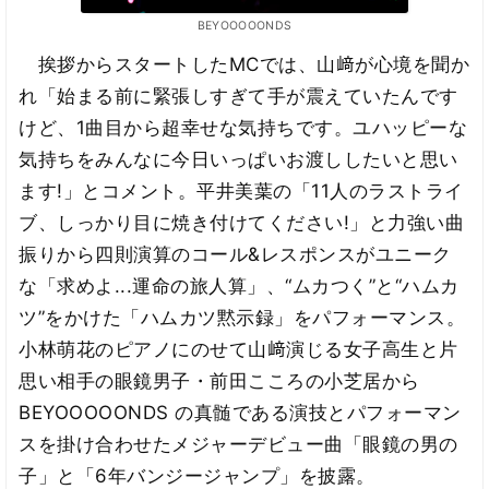
BEYOOOOONDS
挨拶からスタートしたMCでは、山﨑が心境を聞か
れ「始まる前に緊張しすぎて手が震えていたんです
けど、1曲目から超幸せな気持ちです。ユハッピーな
気持ちをみんなに今日いっぱいお渡ししたいと思い
ます!」とコメント。平井美葉の「11人のラストライ
ブ、しっかり目に焼き付けてください!」と力強い曲
振りから四則演算のコール&レスポンスがユニーク
な「求めよ...運命の旅人算」、“ムカつく”と“ハムカ
ツ”をかけた「ハムカツ黙示録」をパフォーマンス。
小林萌花のピアノにのせて山﨑演じる女子高生と片
思い相手の眼鏡男子・前田こころの小芝居から
BEYOOOOONDS の真髄である演技とパフォーマン
スを掛け合わせたメジャーデビュー曲「眼鏡の男の
子」と「6年バンジージャンプ」を披露。