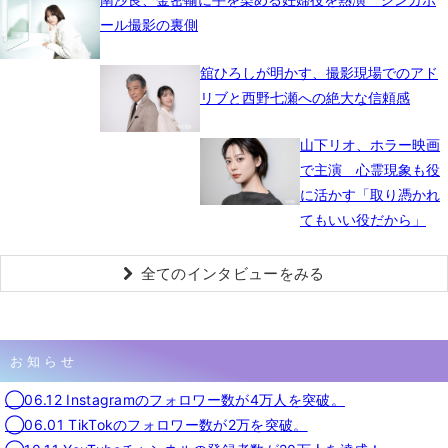
ール撮影の裏側
舘ひろしが明かす、撮影現場でのアド
リブと西野七瀬への絶大な信頼感
山下リオ、ホラー映画
で主演 心霊現象も役
に活かす「取り憑かれ
てもいい役だから」
全てのインタビューをみる
お知らせ
◯06.12 Instagramのフォロワー数が4万人を突破。
◯06.01 TikTokのフォロワー数が2万を突破。