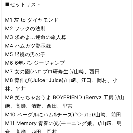
■セットリスト
M1 灰 to ダイヤモンド
M2 フックの法則
M3 求めよ...運命の旅人算
M4 ハムカツ黙示録
M5 眼鏡の男の子
M6 6年バンジージャンプ
M7 女の園(ハロプロ研修生 )/山﨑、西田
M8 背伸び(Juice=Juice)/山﨑、江口、岡村、小
林、平井
M9 笑っちゃおうよ BOYFRIEND (Berryz 工房 )/山
﨑、高瀬、清野、西田、里吉
M10 ベーグルにハム&チーズ(°C-ute)/山﨑、前田
M11 Memory 青春の光(モーニング娘。)/山﨑、島
倉、高瀬、西田、岡村