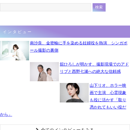
インタビュー
南沙良、金密輸に手を染める妊婦役を熱演 シンガポ
ール撮影の裏側
舘ひろしが明かす、撮影現場でのアド
リブと西野七瀬への絶大な信頼感
山下リオ、ホラー映
画で主演 心霊現象
も役に活かす「取り
憑かれてもいい役だ
から」
全てのインタビューをみる