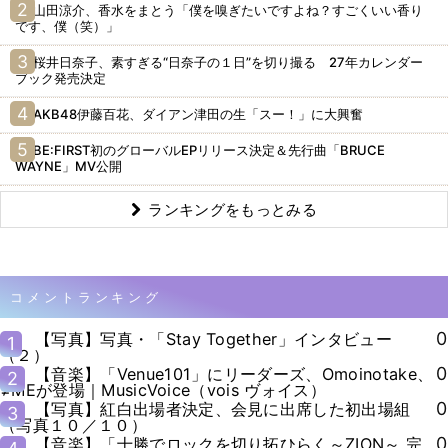
山田涼介、香水をまとう「僕を嗅ぎたいですよね？すごくいい香り
です、僕（笑）」
桜井日奈子、素すぎる“日奈子の１日”を切り撮る 27年カレンダー
ブック発売決定
AKB48伊藤百花、ダイアン津田の生「スー！」に大興奮
BE:FIRST初のグローバルEPリリース決定＆先行曲「BRUCE
WAYNE」MV公開
ランキングをもっとみる
コメントランキング
0
【写真】写真・「Stay Together」インタビュー
1
（２）
0
【音楽】「Venue101」にリーダーズ、Omoinotake、
2
≠MEが登場｜MusicVoice（vois ヴォイス）
0
【写真】紅白出場者決定、会見に出席した初出場組
3
（写真１０／１０）
0
【音楽】「十勝でロックを切り拓ひらく～ZION～ 完