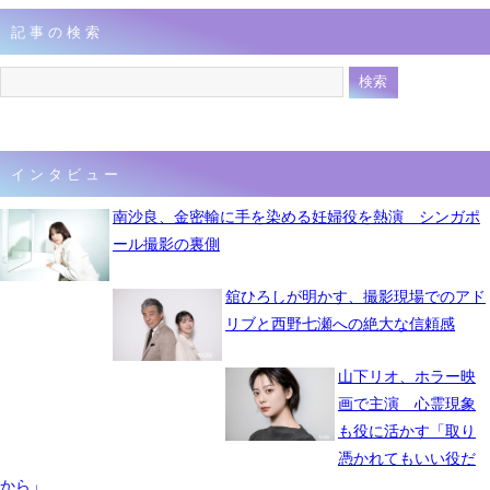
記事の検索
インタビュー
南沙良、金密輸に手を染める妊婦役を熱演 シンガポ
ール撮影の裏側
舘ひろしが明かす、撮影現場でのアド
リブと西野七瀬への絶大な信頼感
山下リオ、ホラー映
画で主演 心霊現象
も役に活かす「取り
憑かれてもいい役だ
から」