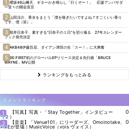
櫻坂46山﨑天、ギターかき鳴らし「行くぞー！」 応援アンバサダ
ー堂々の開会宣言
山田涼介、香水をまとう「僕を嗅ぎたいですよね？すごくいい香り
です、僕（笑）」
桜井日奈子、素すぎる“日奈子の１日”を切り撮る 27年カレンダー
ブック発売決定
AKB48伊藤百花、ダイアン津田の生「スー！」に大興奮
BE:FIRST初のグローバルEPリリース決定＆先行曲「BRUCE
WAYNE」MV公開
ランキングをもっとみる
コメントランキング
0
【写真】写真・「Stay Together」インタビュー
1
（２）
0
【音楽】「Venue101」にリーダーズ、Omoinotake、
2
≠MEが登場｜MusicVoice（vois ヴォイス）