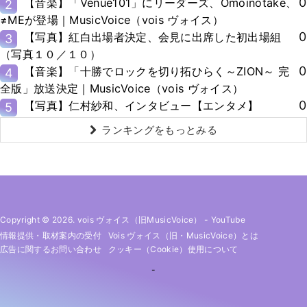
0
【音楽】「Venue101」にリーダーズ、Omoinotake、
2
≠MEが登場｜MusicVoice（vois ヴォイス）
0
【写真】紅白出場者決定、会見に出席した初出場組
3
（写真１０／１０）
0
【音楽】「十勝でロックを切り拓ひらく～ZION～ 完
4
全版」放送決定｜MusicVoice（vois ヴォイス）
0
【写真】仁村紗和、インタビュー【エンタメ】
5
ランキングをもっとみる
Copyright © 2026. vois ヴォイス（旧MusicVoice）
-
YouTube
情報提供・取材案内の受付
Vois ヴォイス（旧・MusicVoice）とは
広告に関するお問い合わせ
クッキー（cookie）使用について
-