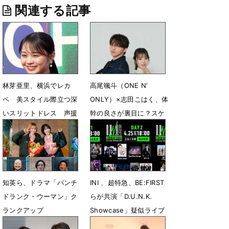
関連する記事
林芽亜里、横浜でレカ
高尾颯斗（ONE N’
ペ 美スタイル際立つ深
ONLY）×志田こはく、体
いスリットドレス 声援
幹の良さが裏目に？スケ
に笑顔
ートシーンの裏側
5月4日 17時07分
4月22日 11時00分
知英ら、ドラマ「パンチ
INI 、超特急、BE:FIRST
ドランク・ウーマン」ク
らが共演「D.U.N.K.
ランクアップ
Showcase」疑似ライブ
配信決定
3月28日 18時10分