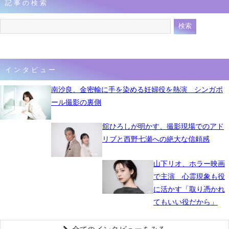
記事の検索
インタビュー
南沙良、金密輸に手を染める妊婦役を熱演 シンガポ
ール撮影の裏側
舘ひろしが明かす、撮影現場でのアド
リブと西野七瀬への絶大な信頼感
山下リオ、ホラー映画
で主演 心霊現象も役
に活かす「取り憑かれ
てもいい役だから」