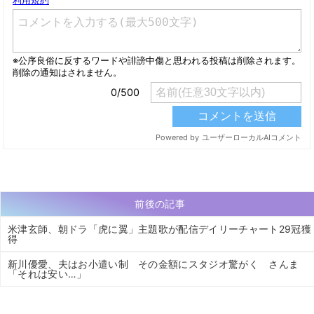
前後の記事
米津玄師、朝ドラ「虎に翼」主題歌が配信デイリーチャート29冠獲
得
新川優愛、夫はお小遣い制 その金額にスタジオ驚がく さんま
「それは安い…」