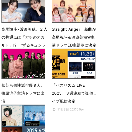
3月14日 14時08分
高尾颯斗×渡邉美穂、２人
Straight Angeli、新曲が
の共通点は「ガチのオカ
高尾颯斗＆渡邉美穂W主
ルト」!? “ずるキュンラ
演ドラマED主題歌に決定
ブコメ”撮影の裏側
1月22日 18時05分
2月19日 07時00分
知英ら個性派俳優９人、
「バズリズム LIVE
篠原涼子主演ドラマに出
2025」３週連続で疑似ラ
演
イブ配信決定
12月5日 07時00分
11月3日 22時00分