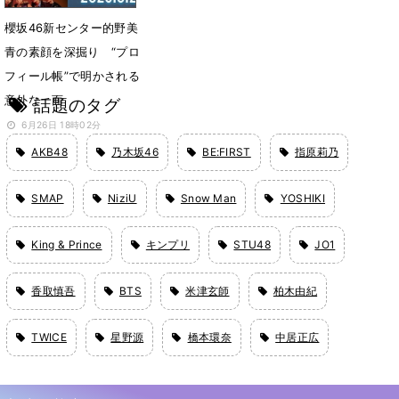
櫻坂46新センター的野美
青の素顔を深掘り “プロ
フィール帳”で明かされる
意外な一面
話題のタグ
6月26日 18時02分
AKB48
乃木坂46
BE:FIRST
指原莉乃
SMAP
NiziU
Snow Man
YOSHIKI
King & Prince
キンプリ
STU48
JO1
香取慎吾
BTS
米津玄師
柏木由紀
TWICE
星野源
橋本環奈
中居正広