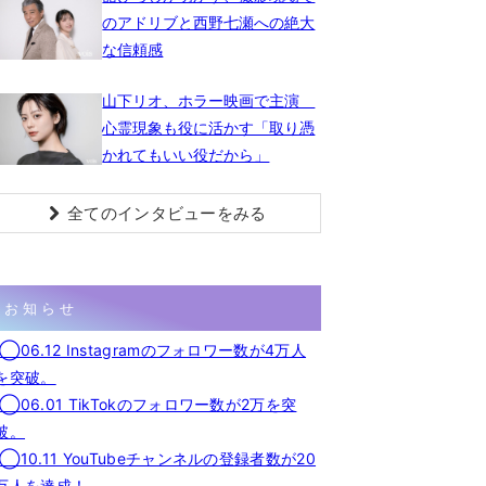
のアドリブと西野七瀬への絶大
な信頼感
山下リオ、ホラー映画で主演
心霊現象も役に活かす「取り憑
かれてもいい役だから」
全てのインタビューをみる
お知らせ
◯06.12 Instagramのフォロワー数が4万人
を突破。
◯06.01 TikTokのフォロワー数が2万を突
破。
◯10.11 YouTubeチャンネルの登録者数が20
万人を達成！