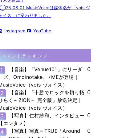
◯25.08.01 MusicVoiceは媒体名が「vois ヴ
ォイス」に変わりました。
Instagram
YouTube
コメントランキング
0
【音楽】「Venue101」にリーダ
1
ーズ、Omoinotake、≠MEが登場｜
MusicVoice（vois ヴォイス）
0
【音楽】「十勝でロックを切り拓
2
ひらく～ZION～ 完全版」放送決定｜
MusicVoice（vois ヴォイス）
0
【写真】仁村紗和、インタビュー
3
【エンタメ】
0
【写真】写真＝TRUE「Around
4