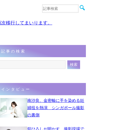
音楽
エンタメ
、順次移行してまいります。
インタビュー
動画
連載
フォト
記事の検索
インタビュー
南沙良、金密輸に手を染める妊
婦役を熱演 シンガポール撮影
の裏側
舘ひろしが明かす、撮影現場で