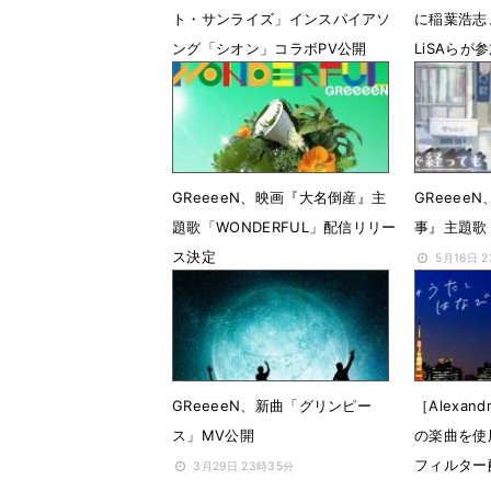
ト・サンライズ」インスパイアソ
に稲葉浩志、
ング「シオン」コラボPV公開
LiSAらが
1月13日 19時57分
5月27日 
GReeeeN、映画『大名倒産』主
GReeee
題歌「WONDERFUL」配信リリー
事』主題歌「
ス決定
5月16日 
6月10日 22時05分
GReeeeN、新曲「グリンピー
［Alexa
ス」MV公開
の楽曲を使
フィルター
3月29日 23時35分