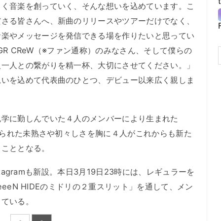
しく音楽を創っていく、そんな想いを込めています。こ
ださる皆さんへ、新曲のリリースやツアーだけでなく、
音楽やメッセージを発信できる場を作りたいと思ってい
、GR CReW（※ファン通称）のみなさん、そして僕らの
人一人との繋がりを精一杯、大切にさせてください。」
思いを込めて代表曲のひとつ、デビュー以来広く親しま
学に勤しんでいた４人のメンバーにより生まれた
込められた未熟さや初々しさを胸に４人がこれからも新た
くこととなる。
stagramも新設。本日3月19日23時には、レギュラーを
eeeeN HIDEのミドリの２重スリット」を通して、メン
っている。