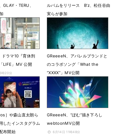
GLAY・TERU、
ルバムをリリース B’z、松任谷由
参加
実らが参加
18時01分
4月5日 18時49分
N、ドラマ10『育休刑
GReeeeN、アパレルブランドと
LIFE」MV 公開
のコラボソング「What the
“XXXX”」MV公開
23時20分
4月29日 23時02分
ndros］や森山直太朗ら
GReeeeN、“ぽむ”描き下ろし
用したインスタグラム
webtoonMV公開
配布開始
6月14日 11時48分