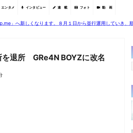
エンタメ
インタビュー
連 載
フォト
動 画
sjp.me」へ新しくなります。８月１日から並行運用していき
所を退所 GRe4N BOYZに改名
分