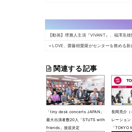
【動画】堺雅人主演『VIVANT』、福澤克
＝LOVE、齋藤樹愛羅がセンターを務める新
関連する記事
「tiny desk concerts JAPAN」
長岡亮介（
最大出演者数20人「STUTS with
レーション
friends」放送決定
「TOKYO 