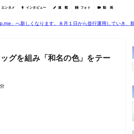
エンタメ
インタビュー
連 載
フォト
動 画
sjp.me」へ新しくなります。８月１日から並行運用していき
とタッグを組み「和名の色」をテー
1分