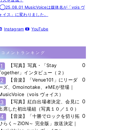
◯25.08.01 MusicVoiceは媒体名が「vois ヴ
ォイス」に変わりました。
Instagram
YouTube
コメントランキング
0
【写真】写真・「Stay
1
Together」インタビュー（２）
0
【音楽】「Venue101」にリーダ
2
ーズ、Omoinotake、≠MEが登場｜
MusicVoice（vois ヴォイス）
0
【写真】紅白出場者決定、会見に
3
出席した初出場組（写真１０／１０）
0
【音楽】「十勝でロックを切り拓
4
ひらく～ZION～ 完全版」放送決定｜