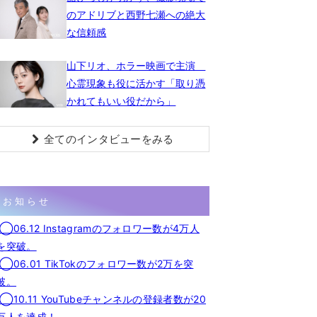
のアドリブと西野七瀬への絶大
な信頼感
山下リオ、ホラー映画で主演
心霊現象も役に活かす「取り憑
かれてもいい役だから」
全てのインタビューをみる
お知らせ
◯06.12 Instagramのフォロワー数が4万人
を突破。
◯06.01 TikTokのフォロワー数が2万を突
破。
◯10.11 YouTubeチャンネルの登録者数が20
万人を達成！