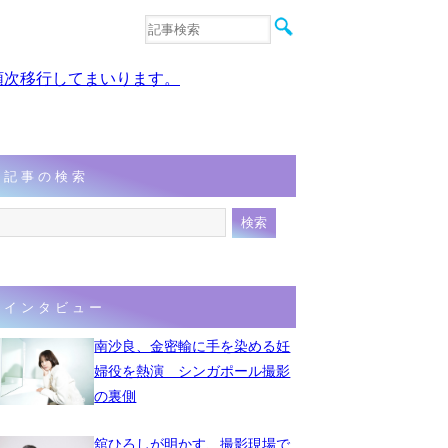
音楽
エンタメ
、順次移行してまいります。
インタビュー
動画
連載
フォト
記事の検索
インタビュー
南沙良、金密輸に手を染める妊
婦役を熱演 シンガポール撮影
の裏側
舘ひろしが明かす、撮影現場で