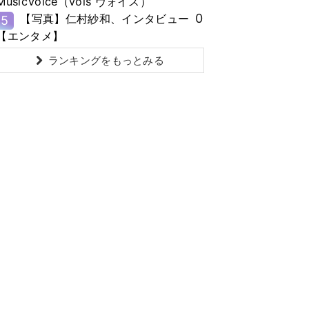
MusicVoice（vois ヴォイス）
0
【写真】仁村紗和、インタビュー
5
【エンタメ】
ランキングをもっとみる