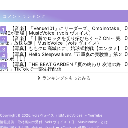
コメントランキング
0
【音楽】「Venue101」にリーダーズ、Omoinotake、
1
≠MEが登場｜MusicVoice（vois ヴォイス）
0
【音楽】「十勝でロックを切り拓ひらく～ZION～ 完
2
全版」放送決定｜MusicVoice（vois ヴォイス）
0
【写真】ももクロ高城れに、始球式挑戦【エンタメ】
3
0
【写真】Hello Sleepwalkers「五重奏の実験室」第２
4
弾レポ（１）
0
【写真】THE BEAT GARDEN「夏の終わり 友達の終
5
わり」TikTokで一部先行配信
ランキングをもっとみる
Copyright © 2026. vois ヴォイス（旧MusicVoice）
-
YouTube
情報提供・取材案内の受付
Vois ヴォイス（旧・MusicVoice）とは
広告に関するお問い合わせ
クッキー（cookie）使用について