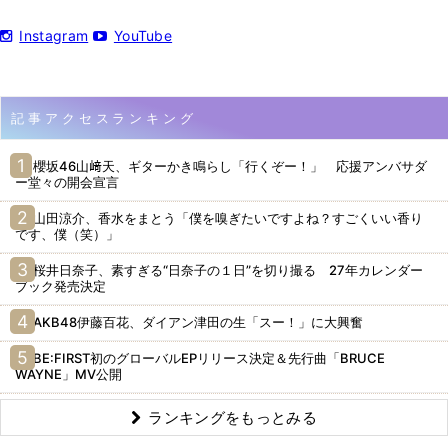
Instagram
YouTube
記事アクセスランキング
櫻坂46山﨑天、ギターかき鳴らし「行くぞー！」 応援アンバサダ
ー堂々の開会宣言
山田涼介、香水をまとう「僕を嗅ぎたいですよね？すごくいい香り
です、僕（笑）」
桜井日奈子、素すぎる“日奈子の１日”を切り撮る 27年カレンダー
ブック発売決定
AKB48伊藤百花、ダイアン津田の生「スー！」に大興奮
BE:FIRST初のグローバルEPリリース決定＆先行曲「BRUCE
WAYNE」MV公開
ランキングをもっとみる