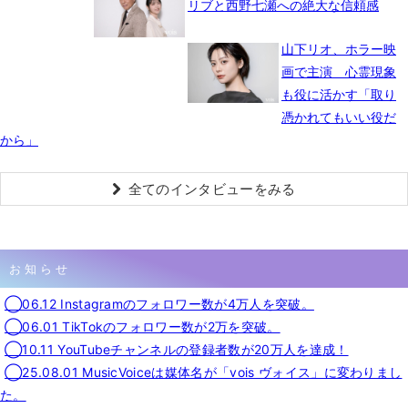
リブと西野七瀬への絶大な信頼感
山下リオ、ホラー映
画で主演 心霊現象
も役に活かす「取り
憑かれてもいい役だ
から」
全てのインタビューをみる
お知らせ
◯06.12 Instagramのフォロワー数が4万人を突破。
◯06.01 TikTokのフォロワー数が2万を突破。
◯10.11 YouTubeチャンネルの登録者数が20万人を達成！
◯25.08.01 MusicVoiceは媒体名が「vois ヴォイス」に変わりまし
た。