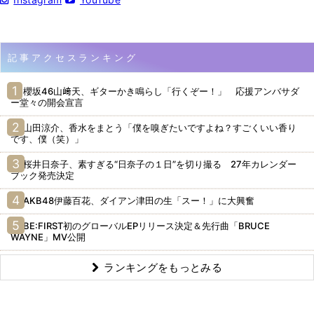
記事アクセスランキング
櫻坂46山﨑天、ギターかき鳴らし「行くぞー！」 応援アンバサダ
ー堂々の開会宣言
山田涼介、香水をまとう「僕を嗅ぎたいですよね？すごくいい香り
です、僕（笑）」
桜井日奈子、素すぎる“日奈子の１日”を切り撮る 27年カレンダー
ブック発売決定
AKB48伊藤百花、ダイアン津田の生「スー！」に大興奮
BE:FIRST初のグローバルEPリリース決定＆先行曲「BRUCE
WAYNE」MV公開
ランキングをもっとみる