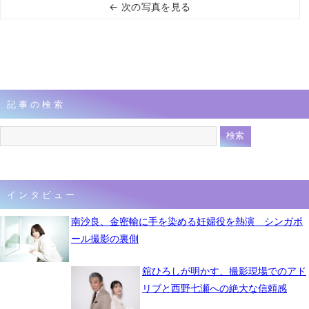
← 次の写真を見る
記事の検索
インタビュー
南沙良、金密輸に手を染める妊婦役を熱演 シンガポ
ール撮影の裏側
舘ひろしが明かす、撮影現場でのアド
リブと西野七瀬への絶大な信頼感