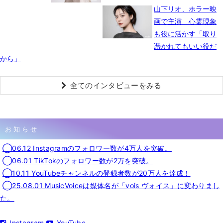
山下リオ、ホラー映
画で主演 心霊現象
も役に活かす「取り
憑かれてもいい役だ
から」
全てのインタビューをみる
お知らせ
◯06.12 Instagramのフォロワー数が4万人を突破。
◯06.01 TikTokのフォロワー数が2万を突破。
◯10.11 YouTubeチャンネルの登録者数が20万人を達成！
◯25.08.01 MusicVoiceは媒体名が「vois ヴォイス」に変わりまし
た。
Instagram
YouTube