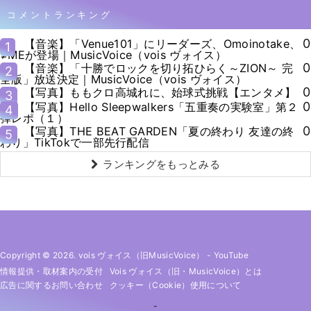
コメントランキング
0
【音楽】「Venue101」にリーダーズ、Omoinotake、
1
≠MEが登場｜MusicVoice（vois ヴォイス）
0
【音楽】「十勝でロックを切り拓ひらく～ZION～ 完
2
全版」放送決定｜MusicVoice（vois ヴォイス）
0
【写真】ももクロ高城れに、始球式挑戦【エンタメ】
3
0
【写真】Hello Sleepwalkers「五重奏の実験室」第２
4
弾レポ（１）
0
【写真】THE BEAT GARDEN「夏の終わり 友達の終
5
わり」TikTokで一部先行配信
ランキングをもっとみる
Copyright © 2026. vois ヴォイス（旧MusicVoice）
-
YouTube
情報提供・取材案内の受付
Vois ヴォイス（旧・MusicVoice）とは
広告に関するお問い合わせ
クッキー（cookie）使用について
-