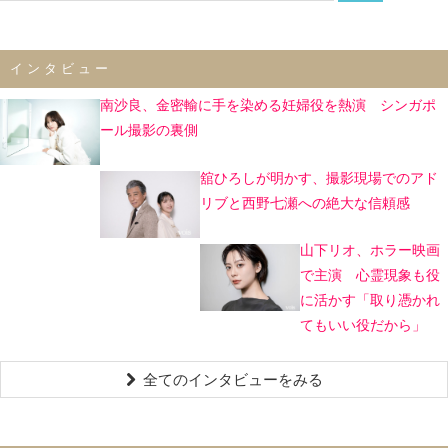
インタビュー
南沙良、金密輸に手を染める妊婦役を熱演 シンガポ
ール撮影の裏側
舘ひろしが明かす、撮影現場でのアド
リブと西野七瀬への絶大な信頼感
山下リオ、ホラー映画
で主演 心霊現象も役
に活かす「取り憑かれ
てもいい役だから」
全てのインタビューをみる