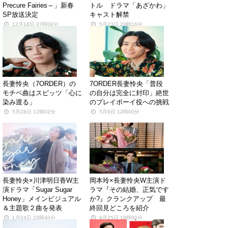
Precure Fairies～」新春
トル ドラマ「あざかわ」
SP放送決定
キャスト解禁
12月18日 07時00分
5月23日 20時16分
長妻怜央（7ORDER）の
7ORDER長妻怜央「普段
モチベ曲はスピッツ「心に
の自分は完全に封印」絶世
染み渡る」
のプレイボーイ役への挑戦
5月28日 12時02分
5月9日 12時00分
長妻怜央×川津明日香W主
岡本玲×長妻怜央W主演ド
演ドラマ「Sugar Sugar
ラマ『その結婚、正気です
Honey」メインビジュアル
か?』クランクアップ 最
＆主題歌２曲を発表
終回見どころを紹介
1月24日 23時40分
9月25日 18時00分