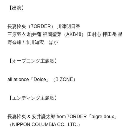
【出演】
長妻怜央（7ORDER） 川津明日香
三原羽衣 駒井蓮 福岡聖菜（AKB48） 田村心 押田岳 星
野奈緒 / 市川知宏 ほか
【オープニング主題歌】
all at once「Dolce」（B ZONE）
【エンディング主題歌】
長妻怜央 & 安井謙太郎 from 7ORDER「aigre-doux」
（NIPPON COLUMBIA CO., LTD.）