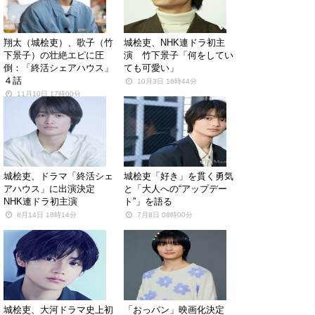
翔太（城桧吏）、歌子（竹
城桧吏、NHK連ドラ初主
下景子）の壮絶エピに圧
演 竹下景子「何をしてい
倒：「終活シェアハウス」
ても可愛い」
４話
10月3日 16時44分
11月10日 17時00分
城桧吏、ドラマ「終活シェ
城桧吏「好き」を貫く勇気
アハウス」に出演決定
と「大人への“アップデー
NHK連ドラ初主演
ト”」を語る
8月14日 18時14分
7月8日 08時00分
城桧吏、大河ドラマ史上初
「おっパン」映画化決定