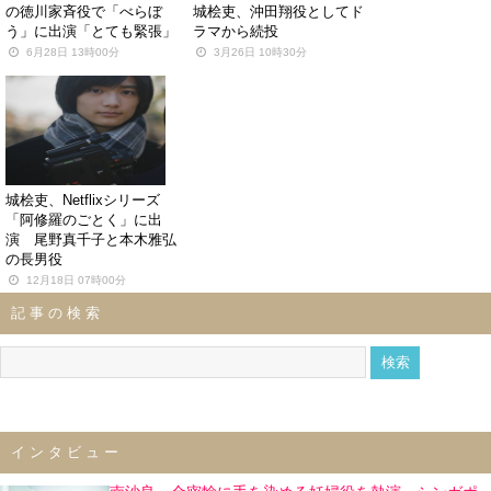
の徳川家斉役で「べらぼ
城桧吏、沖田翔役としてド
う」に出演「とても緊張」
ラマから続投
6月28日 13時00分
3月26日 10時30分
城桧吏、Netflixシリーズ
「阿修羅のごとく」に出
演 尾野真千子と本木雅弘
の長男役
12月18日 07時00分
記事の検索
インタビュー