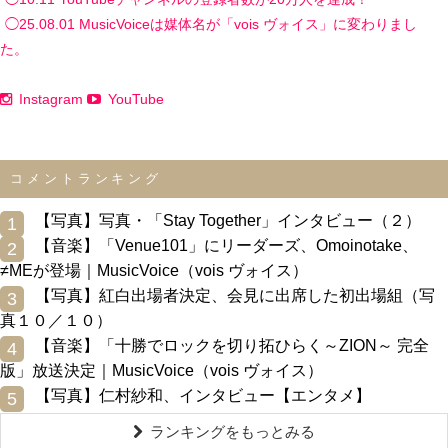
◯25.08.01 MusicVoiceは媒体名が「vois ヴォイス」に変わりまし
た。
Instagram
YouTube
コメントランキング
0
【写真】写真・「Stay Together」インタビュー（２）
1
0
【音楽】「Venue101」にリーダーズ、Omoinotake、
2
≠MEが登場｜MusicVoice（vois ヴォイス）
0
【写真】紅白出場者決定、会見に出席した初出場組（写
3
真１０／１０）
0
【音楽】「十勝でロックを切り拓ひらく～ZION～ 完全
4
版」放送決定｜MusicVoice（vois ヴォイス）
0
【写真】仁村紗和、インタビュー【エンタメ】
5
ランキングをもっとみる