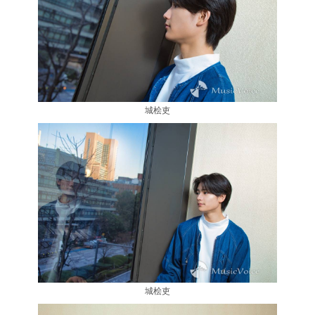
城桧吏
城桧吏