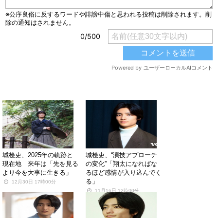
関連する記事
城桧吏、2025年の軌跡と
城桧吏、“演技アプローチ
現在地 来年は「先を見る
の変化”「翔太になればな
より今を大事に生きる」
るほど感情が入り込んでく
る」
12月30日 17時00分
11月16日 12時00分