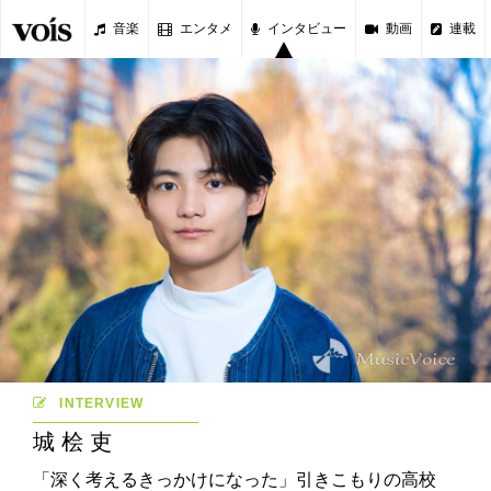
音楽
エンタメ
インタビュー
動画
連載
INTERVIEW
城桧吏
「深く考えるきっかけになった」引きこもりの高校