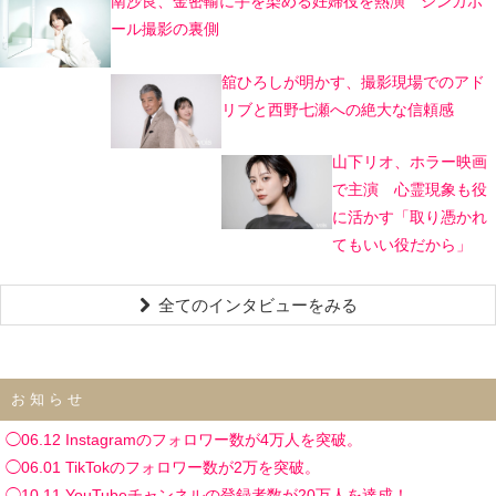
南沙良、金密輸に手を染める妊婦役を熱演 シンガポ
ール撮影の裏側
舘ひろしが明かす、撮影現場でのアド
リブと西野七瀬への絶大な信頼感
山下リオ、ホラー映画
で主演 心霊現象も役
に活かす「取り憑かれ
てもいい役だから」
全てのインタビューをみる
お知らせ
◯06.12 Instagramのフォロワー数が4万人を突破。
◯06.01 TikTokのフォロワー数が2万を突破。
◯10.11 YouTubeチャンネルの登録者数が20万人を達成！