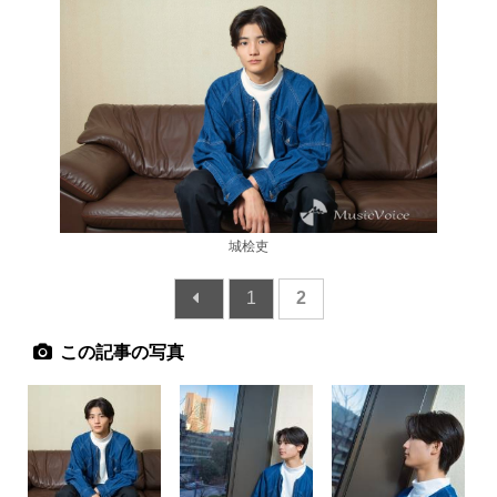
城桧吏
1
2
この記事の写真