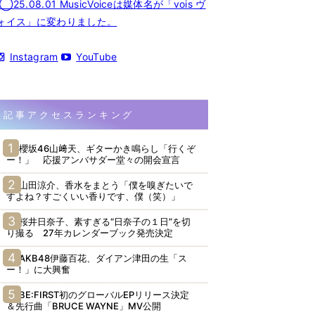
◯25.08.01 MusicVoiceは媒体名が「vois ヴ
ォイス」に変わりました。
Instagram
YouTube
記事アクセスランキング
櫻坂46山﨑天、ギターかき鳴らし「行くぞ
ー！」 応援アンバサダー堂々の開会宣言
山田涼介、香水をまとう「僕を嗅ぎたいで
すよね？すごくいい香りです、僕（笑）」
桜井日奈子、素すぎる“日奈子の１日”を切
り撮る 27年カレンダーブック発売決定
AKB48伊藤百花、ダイアン津田の生「ス
ー！」に大興奮
BE:FIRST初のグローバルEPリリース決定
＆先行曲「BRUCE WAYNE」MV公開