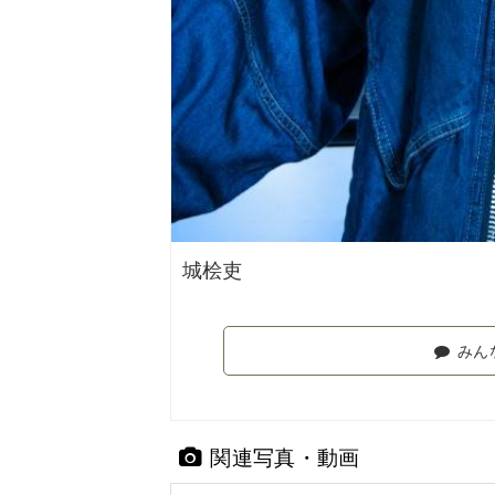
城桧吏
みん
関連写真・動画