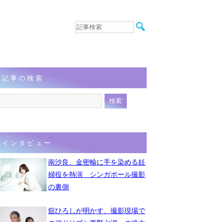
音楽
エンタメ
インタビュー
動画
記事の検索
連載
フォト
インタビュー
南沙良、金密輸に手を染める妊
婦役を熱演 シンガポール撮影
の裏側
舘ひろしが明かす、撮影現場で