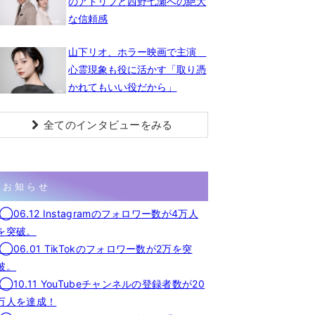
のアドリブと西野七瀬への絶大
な信頼感
山下リオ、ホラー映画で主演
心霊現象も役に活かす「取り憑
かれてもいい役だから」
全てのインタビューをみる
お知らせ
◯06.12 Instagramのフォロワー数が4万人
を突破。
◯06.01 TikTokのフォロワー数が2万を突
破。
◯10.11 YouTubeチャンネルの登録者数が20
万人を達成！