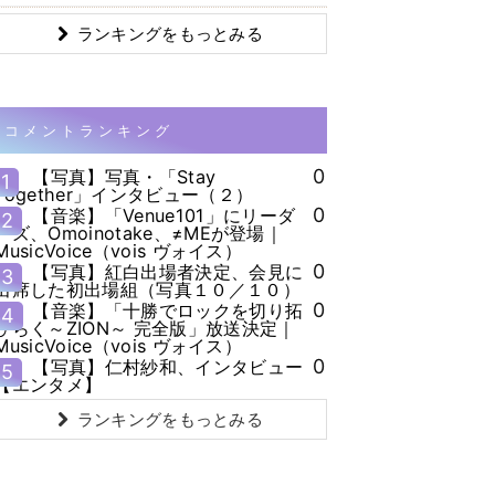
ランキングをもっとみる
コメントランキング
0
【写真】写真・「Stay
1
Together」インタビュー（２）
0
【音楽】「Venue101」にリーダ
2
ーズ、Omoinotake、≠MEが登場｜
MusicVoice（vois ヴォイス）
0
【写真】紅白出場者決定、会見に
3
出席した初出場組（写真１０／１０）
0
【音楽】「十勝でロックを切り拓
4
ひらく～ZION～ 完全版」放送決定｜
MusicVoice（vois ヴォイス）
0
【写真】仁村紗和、インタビュー
5
【エンタメ】
ランキングをもっとみる