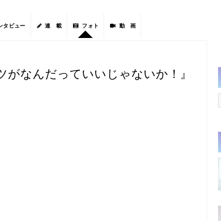
ンタビュー
連 載
フォト
動 画
ツがなんだっていいじゃないか！』