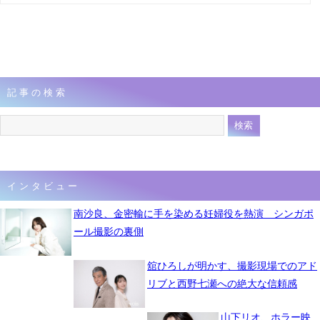
記事の検索
インタビュー
南沙良、金密輸に手を染める妊婦役を熱演 シンガポ
ール撮影の裏側
舘ひろしが明かす、撮影現場でのアド
リブと西野七瀬への絶大な信頼感
山下リオ、ホラー映