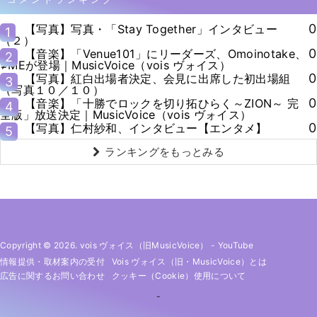
0
【写真】写真・「Stay Together」インタビュー
1
（２）
0
【音楽】「Venue101」にリーダーズ、Omoinotake、
2
≠MEが登場｜MusicVoice（vois ヴォイス）
0
【写真】紅白出場者決定、会見に出席した初出場組
3
（写真１０／１０）
0
【音楽】「十勝でロックを切り拓ひらく～ZION～ 完
4
全版」放送決定｜MusicVoice（vois ヴォイス）
0
【写真】仁村紗和、インタビュー【エンタメ】
5
ランキングをもっとみる
Copyright © 2026. vois ヴォイス（旧MusicVoice）
-
YouTube
情報提供・取材案内の受付
Vois ヴォイス（旧・MusicVoice）とは
広告に関するお問い合わせ
クッキー（cookie）使用について
-