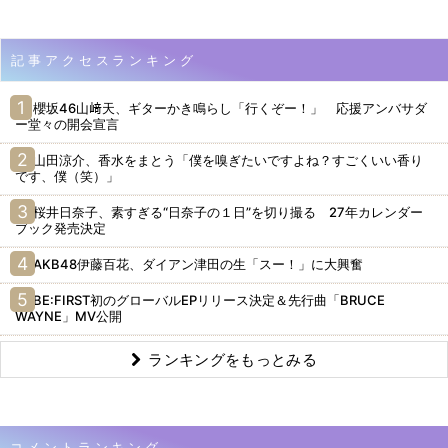
記事アクセスランキング
櫻坂46山﨑天、ギターかき鳴らし「行くぞー！」 応援アンバサダ
ー堂々の開会宣言
山田涼介、香水をまとう「僕を嗅ぎたいですよね？すごくいい香り
です、僕（笑）」
桜井日奈子、素すぎる“日奈子の１日”を切り撮る 27年カレンダー
ブック発売決定
AKB48伊藤百花、ダイアン津田の生「スー！」に大興奮
BE:FIRST初のグローバルEPリリース決定＆先行曲「BRUCE
WAYNE」MV公開
ランキングをもっとみる
コメントランキング