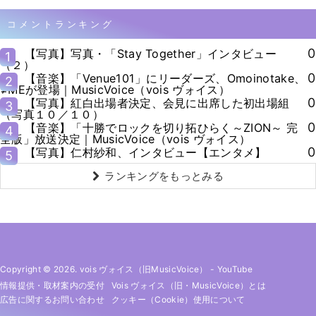
コメントランキング
0
【写真】写真・「Stay Together」インタビュー
1
（２）
0
【音楽】「Venue101」にリーダーズ、Omoinotake、
2
≠MEが登場｜MusicVoice（vois ヴォイス）
0
【写真】紅白出場者決定、会見に出席した初出場組
3
（写真１０／１０）
0
【音楽】「十勝でロックを切り拓ひらく～ZION～ 完
4
全版」放送決定｜MusicVoice（vois ヴォイス）
0
【写真】仁村紗和、インタビュー【エンタメ】
5
ランキングをもっとみる
Copyright © 2026. vois ヴォイス（旧MusicVoice）
-
YouTube
情報提供・取材案内の受付
Vois ヴォイス（旧・MusicVoice）とは
広告に関するお問い合わせ
クッキー（cookie）使用について