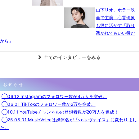
山下リオ、ホラー映
画で主演 心霊現象
も役に活かす「取り
憑かれてもいい役だ
から」
全てのインタビューをみる
お知らせ
◯06.12 Instagramのフォロワー数が4万人を突破。
◯06.01 TikTokのフォロワー数が2万を突破。
◯10.11 YouTubeチャンネルの登録者数が20万人を達成！
◯25.08.01 MusicVoiceは媒体名が「vois ヴォイス」に変わりまし
た。