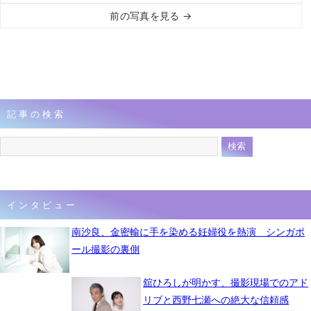
前の写真を見る →
記事の検索
インタビュー
南沙良、金密輸に手を染める妊婦役を熱演 シンガポ
ール撮影の裏側
舘ひろしが明かす、撮影現場でのアド
リブと西野七瀬への絶大な信頼感