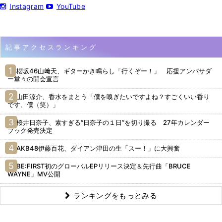
Instagram
YouTube
記事アクセスランキング
櫻坂46山﨑天、ギターかき鳴らし「行くぞー！」 応援アンバサダ
ー堂々の開会宣言
山田涼介、香水をまとう「僕を嗅ぎたいですよね？すごくいい香り
です、僕（笑）」
桜井日奈子、素すぎる“日奈子の１日”を切り撮る 27年カレンダー
ブック発売決定
AKB48伊藤百花、ダイアン津田の生「スー！」に大興奮
BE:FIRST初のグローバルEPリリース決定＆先行曲「BRUCE
WAYNE」MV公開
ランキングをもっとみる