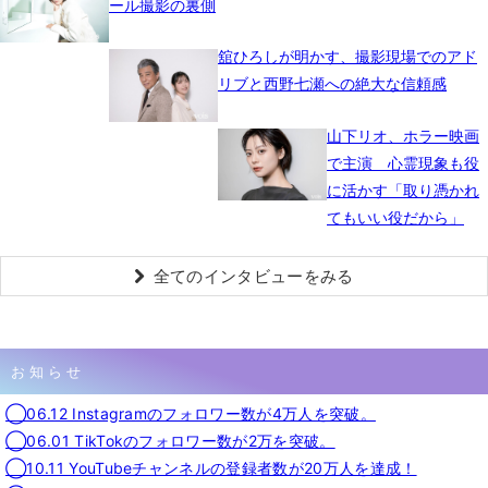
ール撮影の裏側
舘ひろしが明かす、撮影現場でのアド
リブと西野七瀬への絶大な信頼感
山下リオ、ホラー映画
で主演 心霊現象も役
に活かす「取り憑かれ
てもいい役だから」
全てのインタビューをみる
お知らせ
◯06.12 Instagramのフォロワー数が4万人を突破。
◯06.01 TikTokのフォロワー数が2万を突破。
◯10.11 YouTubeチャンネルの登録者数が20万人を達成！