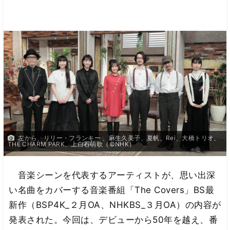
左から、リリー・フランキー 、麻生久美子、夏帆、Rei、大橋トリオ、
THE CHARM PARK、上白石萌歌（©︎NHK）
音楽シーンを代表するアーティストが、思い出深
い名曲をカバーする音楽番組「The Covers」BS最
新作（BSP4K_２月OA、NHKBS_３月OA）の内容が
発表された。今回は、デビューから50年を越え、番