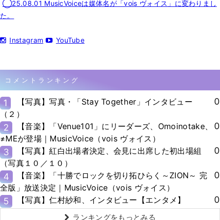
◯25.08.01 MusicVoiceは媒体名が「vois ヴォイス」に変わりまし
た。
Instagram
YouTube
コメントランキング
0
【写真】写真・「Stay Together」インタビュー
1
（２）
0
【音楽】「Venue101」にリーダーズ、Omoinotake、
2
≠MEが登場｜MusicVoice（vois ヴォイス）
0
【写真】紅白出場者決定、会見に出席した初出場組
3
（写真１０／１０）
0
【音楽】「十勝でロックを切り拓ひらく～ZION～ 完
4
全版」放送決定｜MusicVoice（vois ヴォイス）
0
【写真】仁村紗和、インタビュー【エンタメ】
5
ランキングをもっとみる