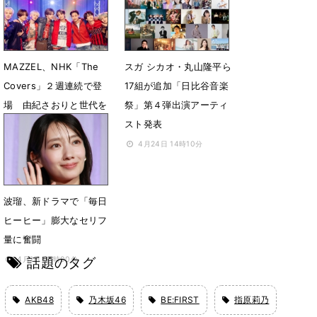
話
5月23日 18時00分
5月7日 19時06分
MAZZEL、NHK「The
スガ シカオ・丸山隆平ら
Covers」２週連続で登
17組が追加「日比谷音楽
場 由紀さおりと世代を
祭」第４弾出演アーティ
超えた昭和歌謡トークも
スト発表
4月30日 14時19分
4月24日 14時10分
波瑠、新ドラマで「毎日
ヒーヒー」膨大なセリフ
量に奮闘
話題のタグ
4月1日 07時00分
AKB48
乃木坂46
BE:FIRST
指原莉乃