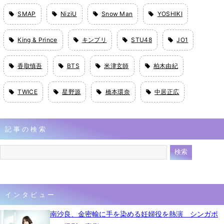
SMAP
NiziU
Snow Man
YOSHIKI
King & Prince
キンプリ
STU48
JO1
香取慎吾
BTS
米津玄師
柏木由紀
TWICE
星野源
橋本環奈
中居正広
記事の検索
インタビュー
南沙良、金密輸に手を染める妊婦役を熱演 シンガポ