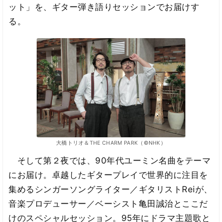
ット」を、ギター弾き語りセッションでお届けす
る。
大橋トリオ＆THE CHARM PARK（©︎NHK）
そして第２夜では、90年代ユーミン名曲をテーマ
にお届け。卓越したギタープレイで世界的に注目を
集めるシンガーソングライター／ギタリストReiが、
音楽プロデューサー／ベーシスト亀田誠治とここだ
けのスペシャルセッション。95年にドラマ主題歌と