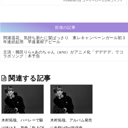
前後の記事
間瀬遥花、気持ち新たに髪ばっさり 東レキャンペーンガール初３
年連続起用 早速素材アピール
主演・幾田りら×あのちゃん（ano）がアニメ化「デデデデ」でコ
ラボソング：本予告
関連する記事
木村拓哉、ハーレーで駆
木村拓哉、アルバム発売
け抜ける 新曲「BLACK
に先駆けRei提供曲