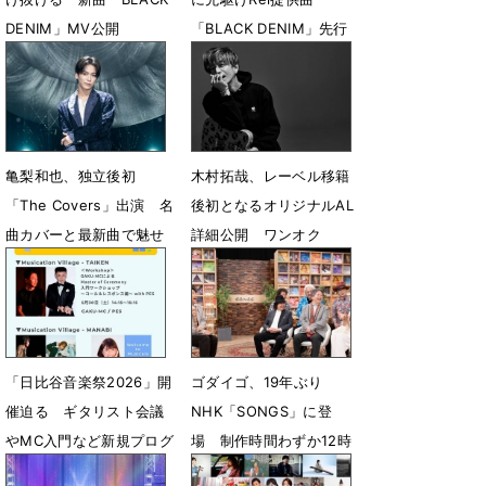
DENIM」MV公開
「BLACK DENIM」先行
配信が決定
7月23日 12時00分
7月20日 22時57分
亀梨和也、独立後初
木村拓哉、レーベル移籍
「The Covers」出演 名
後初となるオリジナルAL
曲カバーと最新曲で魅せ
詳細公開 ワンオク
る“今”の表情
Taka、奥田民生らが楽曲
提供
6月23日 14時23分
6月19日 23時05分
「日比谷音楽祭2026」開
ゴダイゴ、19年ぶり
催迫る ギタリスト会議
NHK「SONGS」に登
やMC入門など新規プログ
場 制作時間わずか12時
ラム発表
間!?「銀河鉄道999」秘