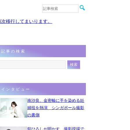
音楽
エンタメ
、順次移行してまいります。
インタビュー
動画
連載
フォト
記事の検索
インタビュー
南沙良、金密輸に手を染める妊
婦役を熱演 シンガポール撮影
の裏側
舘ひろしが明かす、撮影現場で