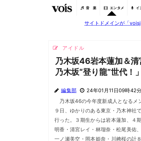
音 楽
エンタメ
イ
サイトドメインが「voi
アイドル
乃木坂46岩本蓮加＆
乃木坂“登り龍”世代！
編集部
24年01月11日09時42
乃木坂46の今年度新成人となるメ
９日、ゆかりのある東京・乃木神社
行った。３期生からは岩本蓮加、４
明香・清宮レイ・林瑠奈・松尾美佑
一ノ瀬美空・岡本姫奈・川﨑桜の計