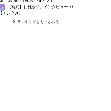
MusicVoice（vois ヴォイス）
0
【写真】仁村紗和、インタビュー
5
【エンタメ】
ランキングをもっとみる