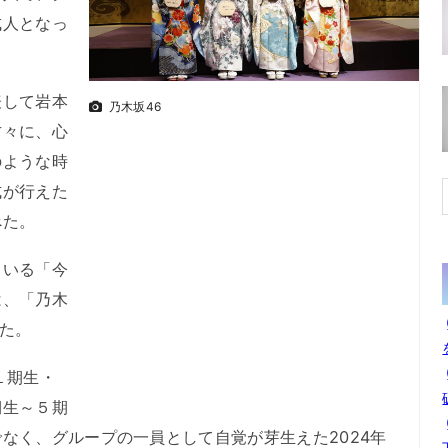
成人となっ
して岩本
乃木坂46
方々に、心
のような時
式が行えた
べた。
いる「今
は、「乃木
った。
１期生・
期生～５期
なく、グループの一員として自覚が芽生えた2024年