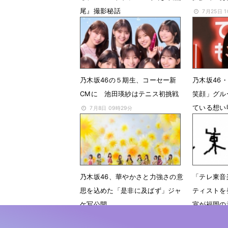
尾』撮影秘話
7月25日 
7月28日 07時00分
乃木坂46の５期生、コーセー新
乃木坂46
CMに 池田瑛紗はテニス初挑戦
笑顔」グル
ている想い
7月8日 09時29分
6月30日 
乃木坂46、華やかさと力強さの意
「テレ東音
思を込めた「是非に及ばず」ジャ
ティストを
ケ写公開
宣が福岡の
中継
6月22日 12時06分