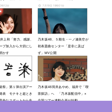
10時12分
7月19日 19時01分
・井上和「努力、感謝、
乃木坂46、５期生・一ノ瀬美空が
ープ加入から大切にし
初表題曲センター「是非に及ば
明かす
ず」MV公開
22時09分
6月28日 14時59分
楽祭」第１弾出演アー
乃木坂46筒井あやめ、福井で「喫
発表 モナキと超とき
茶探訪」へ 「乃木坂配信中」×
意外なスポットから生
全国ツアー連動企画が始動
6月8日 23時24分