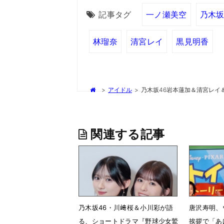
記事タグ
一ノ瀬美空
乃木坂
林瑠奈
清宮レイ
黒見明香
>
アイドル
>
乃木坂46岩本蓮加＆清宮レイ
関連する記事
乃木坂46・川﨑桜＆小川彩が語
唐沢寿明、
る、ショートドラマ『野球少女鷲
挨拶で「あ