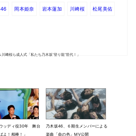
46
岡本姫奈
岩本蓮加
川﨑桜
松尾美佑
＆川﨑桜ら成人式「私たち乃木坂“登り龍”世代！」
ウッディ役30年 舞台
乃木坂46、６期生メンバーによる
ばよ！相棒！」
楽曲「命の色」MV公開