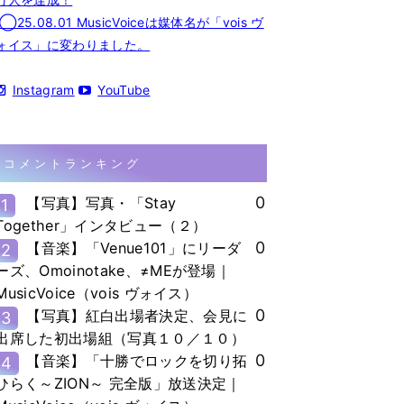
◯25.08.01 MusicVoiceは媒体名が「vois ヴ
ォイス」に変わりました。
Instagram
YouTube
コメントランキング
0
【写真】写真・「Stay
1
Together」インタビュー（２）
0
【音楽】「Venue101」にリーダ
2
ーズ、Omoinotake、≠MEが登場｜
MusicVoice（vois ヴォイス）
0
【写真】紅白出場者決定、会見に
3
出席した初出場組（写真１０／１０）
0
【音楽】「十勝でロックを切り拓
4
ひらく～ZION～ 完全版」放送決定｜