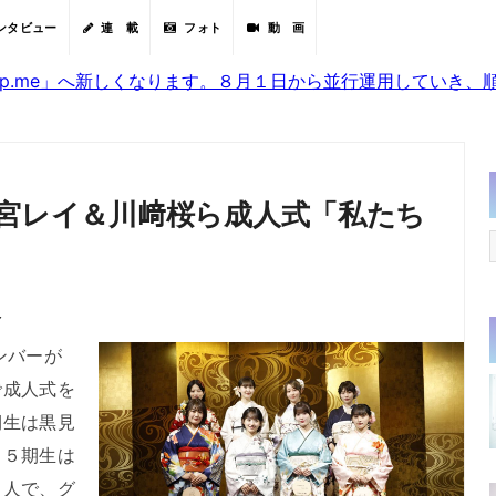
ンタビュー
連 載
フォト
動 画
sjp.me」へ新しくなります。８月１日から並行運用していき
清宮レイ＆川﨑桜ら成人式「私たち
」
分
ンバーが
で成人式を
期生は黒見
、５期生は
８人で、グ