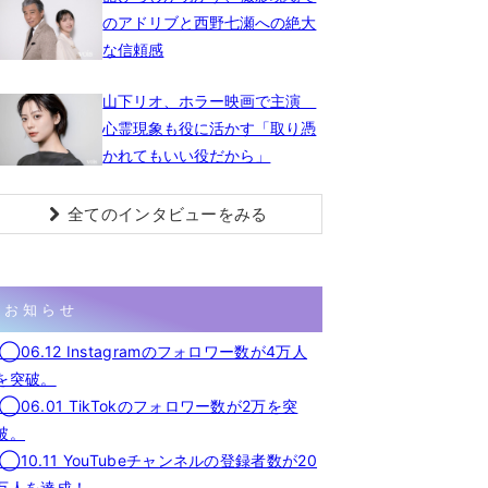
のアドリブと西野七瀬への絶大
な信頼感
山下リオ、ホラー映画で主演
心霊現象も役に活かす「取り憑
かれてもいい役だから」
全てのインタビューをみる
お知らせ
◯06.12 Instagramのフォロワー数が4万人
を突破。
◯06.01 TikTokのフォロワー数が2万を突
破。
◯10.11 YouTubeチャンネルの登録者数が20
万人を達成！