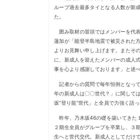
ループ過去最多タイとなる人数が新
た。
囲み取材の冒頭ではメンバーを代表
蓮加が「能登半島地震で被災された
よりお見舞い申し上げます。またそ
に、新成人を迎えたメンバーの成人
事を心より感謝しております」と述
記者からの質問で毎年恒例となって
年の新成人は〇〇世代？」に関して
坂“登り龍”世代」と全員で力強く語
昨年、乃木坂46の礎を築いてきた
２期生全員がグループを卒業し、３
生へと世代交代。新成人としてだけで