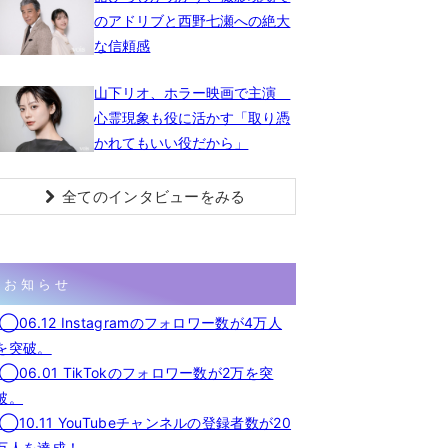
のアドリブと西野七瀬への絶大
な信頼感
山下リオ、ホラー映画で主演
心霊現象も役に活かす「取り憑
かれてもいい役だから」
全てのインタビューをみる
お知らせ
◯06.12 Instagramのフォロワー数が4万人
を突破。
◯06.01 TikTokのフォロワー数が2万を突
破。
◯10.11 YouTubeチャンネルの登録者数が20
万人を達成！