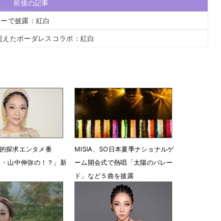
前後の記事
レーで披露：紅白
を超えたボーダレスコラボ：紅白
“知的探求エンタメ番
MISIA、SO日本夏季ナショナルゲ
リ・山中伸弥の！？」新
ーム開会式で熱唱「太陽のパレー
ド」など５曲を披露
18時30分
6月6日 12時04分