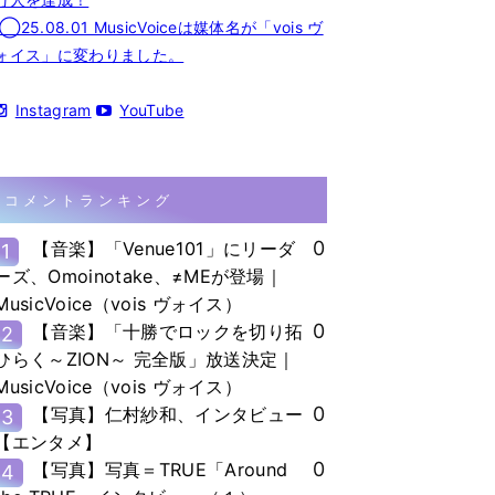
◯25.08.01 MusicVoiceは媒体名が「vois ヴ
ォイス」に変わりました。
Instagram
YouTube
コメントランキング
0
【音楽】「Venue101」にリーダ
1
ーズ、Omoinotake、≠MEが登場｜
MusicVoice（vois ヴォイス）
0
【音楽】「十勝でロックを切り拓
2
ひらく～ZION～ 完全版」放送決定｜
MusicVoice（vois ヴォイス）
0
【写真】仁村紗和、インタビュー
3
【エンタメ】
0
【写真】写真＝TRUE「Around
4