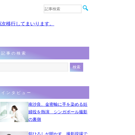
音楽
エンタメ
、順次移行してまいります。
インタビュー
動画
連載
フォト
記事の検索
インタビュー
南沙良、金密輸に手を染める妊
婦役を熱演 シンガポール撮影
の裏側
舘ひろしが明かす、撮影現場で