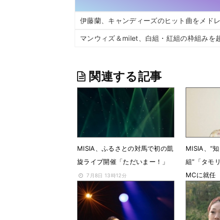
伊藤蘭、キャンディーズのヒット曲をメド
マンウィズ＆milet、白組・紅組の枠組み
関連する記事
MISIA、ふるさとの対馬で初の凱
MISIA、
旋ライブ開催「ただいまー！」
組”「タモ
MCに就任
7月8日 13時12分
6月24日 