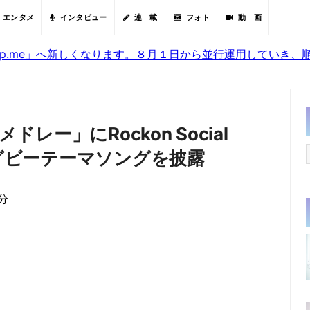
エンタメ
インタビュー
連 載
フォト
動 画
sjp.me」へ新しくなります。８月１日から並行運用していき
ドレー」にRockon Social
ラグビーテーマソングを披露
3分