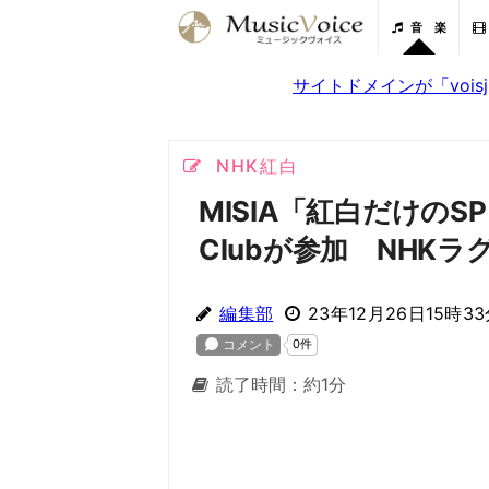
音 楽
サイトドメインが「voi
NHK紅白
MISIA「紅白だけのSPメ
Clubが参加 NHK
編集部
23年12月26日15時3
読了時間：約1分