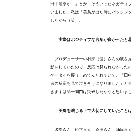
田中麗奈か…」とか、そういったネガティ
いました。私は「美鳥が出た時にバッシン
したから（笑）。
――実際はポジティブな言葉が多かったと
プロデューサーの村瀬（健）さんの涙を見
影をしていたので、反応は見られなかった
ケータイを握りしめて立たれていて、「田
者の反応を見て泣きそうになりました」と
きまずは第一関門は突破したかなと思いま
――美鳥を演じる上で大切にしていたこと
多部さん、松下さん、今田さん、神尾さん