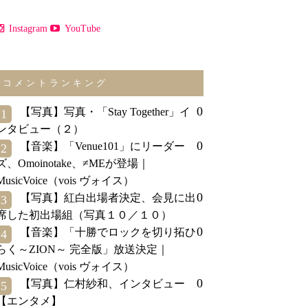
Instagram
YouTube
コメントランキング
0
【写真】写真・「Stay Together」イ
1
ンタビュー（２）
0
【音楽】「Venue101」にリーダー
2
ズ、Omoinotake、≠MEが登場｜
MusicVoice（vois ヴォイス）
0
【写真】紅白出場者決定、会見に出
3
席した初出場組（写真１０／１０）
0
【音楽】「十勝でロックを切り拓ひ
4
らく～ZION～ 完全版」放送決定｜
MusicVoice（vois ヴォイス）
0
【写真】仁村紗和、インタビュー
5
【エンタメ】