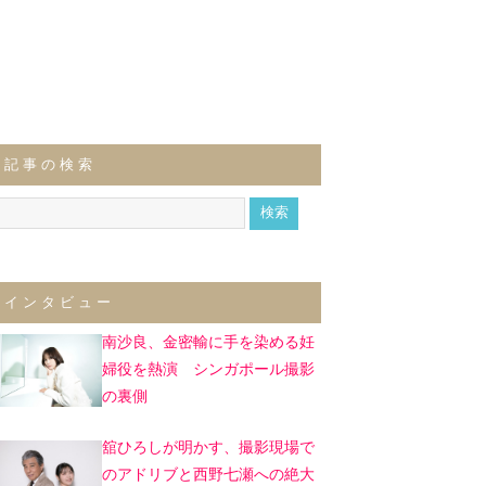
記事の検索
インタビュー
南沙良、金密輸に手を染める妊
婦役を熱演 シンガポール撮影
の裏側
舘ひろしが明かす、撮影現場で
のアドリブと西野七瀬への絶大