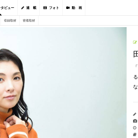
ンタビュー
連 載
フォト
動 画
収録取材
密着取材
「
る
な