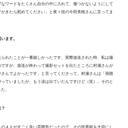
ブなワードをたくさん自分の中に入れて、傷つかないようにして
グがきたら慰めてください」と夜々役の今田美桜さんに言ってま
思います。
られたことが一番嬉しかったです。実際放送された時、私は撮
のですが、放送が終わって撮影セットを出たところに村瀬さんが
中さんでよかったです」と言ってくださって。村瀬さんは「視聴
仰っていましたが、もう涙は出ていたんですけど（笑）。そのと
した。
は？
の４人がすごく良い雰囲気だったので、その世界観を大切にし