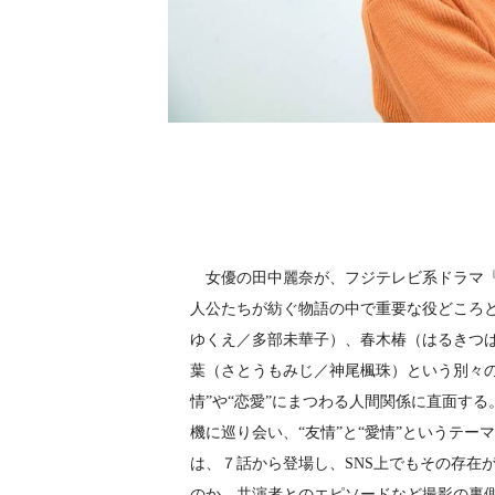
女優の田中麗奈が、フジテレビ系ドラマ『
人公たちが紡ぐ物語の中で重要な役どころ
ゆくえ／多部未華子）、春木椿（はるきつ
葉（さとうもみじ／神尾楓珠）という別々
情”や“恋愛”にまつわる人間関係に直面す
機に巡り会い、“友情”と“愛情”というテ
は、７話から登場し、SNS上でもその存在
のか、共演者とのエピソードなど撮影の裏