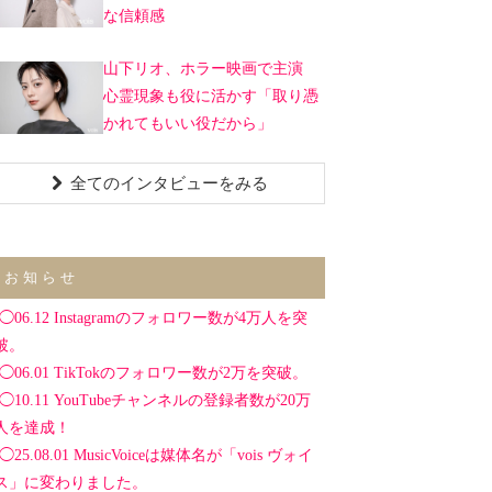
な信頼感
山下リオ、ホラー映画で主演
心霊現象も役に活かす「取り憑
かれてもいい役だから」
全てのインタビューをみる
お知らせ
◯06.12 Instagramのフォロワー数が4万人を突
破。
◯06.01 TikTokのフォロワー数が2万を突破。
◯10.11 YouTubeチャンネルの登録者数が20万
人を達成！
◯25.08.01 MusicVoiceは媒体名が「vois ヴォイ
ス」に変わりました。