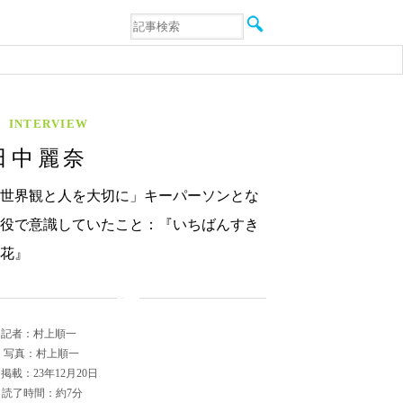
音楽
エンタメ
インタビュー
動画
連載
INTERVIEW
フォト
田中麗奈
世界観と人を大切に」キーパーソンとな
役で意識していたこと：『いちばんすき
花』
記者：村上順一
写真：村上順一
掲載：23年12月20日
読了時間：約7分