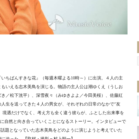
いちばんすきな花』（毎週木曜よる10時～）に出演。４人の主
ともいえる志木美鳥を演じる。物語の主人公は潮ゆくえ（うしお
ばき／松下洸平）、深雪夜々（みゆきよよ／今田美桜）、佐藤紅
の人生を送ってきた４人の男女が、それぞれの日常のなかで“友
る。境遇だけでなく、考え方も全く違う彼らが、ふとした出来事を
ーマに自然と向き合っていくことになるストーリー。インタビューで
が話題となっていた志木美鳥をどのように演じようと考えていた
側に迫った。【取材・撮影＝村上順一】