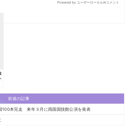
前後の記事
国100本完走 来年３月に両国国技館公演を発表
立