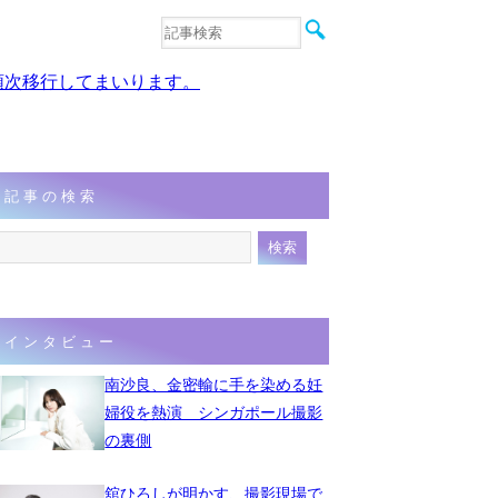
音楽
エンタメ
、順次移行してまいります。
インタビュー
動画
連載
フォト
記事の検索
インタビュー
南沙良、金密輸に手を染める妊
婦役を熱演 シンガポール撮影
の裏側
舘ひろしが明かす、撮影現場で