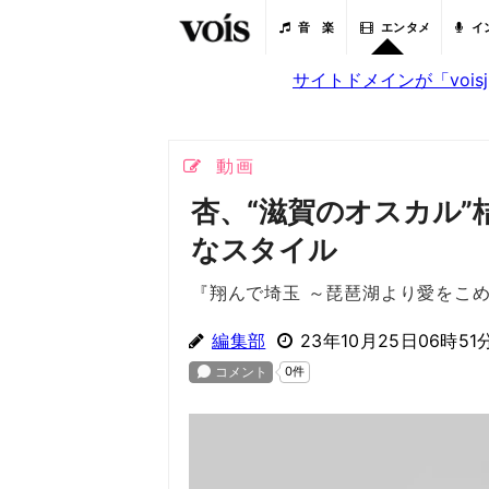
音 楽
エンタメ
イ
サイトドメインが「voi
動画
杏、“滋賀のオスカル
なスタイル
『翔んで埼玉 ～琵琶湖より愛をこ
編集部
23年10月25日06時51