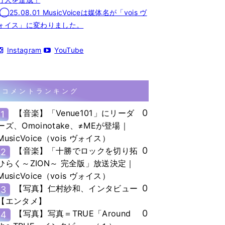
◯25.08.01 MusicVoiceは媒体名が「vois ヴ
ォイス」に変わりました。
Instagram
YouTube
コメントランキング
0
【音楽】「Venue101」にリーダ
1
ーズ、Omoinotake、≠MEが登場｜
MusicVoice（vois ヴォイス）
0
【音楽】「十勝でロックを切り拓
2
ひらく～ZION～ 完全版」放送決定｜
MusicVoice（vois ヴォイス）
0
【写真】仁村紗和、インタビュー
3
【エンタメ】
0
【写真】写真＝TRUE「Around
4