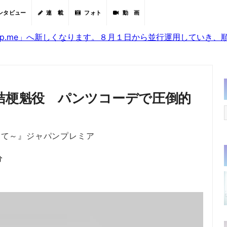
ンタビュー
連 載
フォト
動 画
sjp.me」へ新しくなります。８月１日から並行運用していき
”桔梗魁役 パンツコーデで圧倒的
めて～』ジャパンプレミア
分