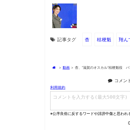
記事タグ
杏
桔梗魁
翔ん
>
動画
>
杏、“滋賀のオスカル”桔梗魁役 
コメン