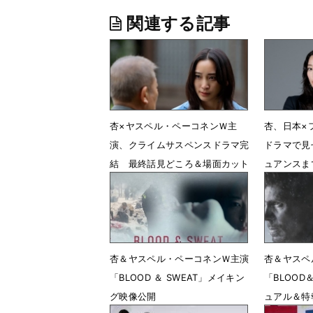
関連する記事
杏×ヤスペル・ペーコネンＷ主
杏、日本×
演、クライムサスペンスドラマ完
ドラマで見
結 最終話見どころ＆場面カット
ュアンスま
公開
4月5日 1
5月23日 17時04分
杏＆ヤスペル・ペーコネンＷ主演
杏＆ヤスペ
「BLOOD ＆ SWEAT」メイキン
「BLOOD
グ映像公開
ュアル＆特