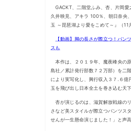
GACKT、二階堂ふみ、杏、片岡愛
久井映見、アキラ 100％、朝日奈
玉 ～琵琶湖より愛をこめて～』（1
【動画】脚の長さが際立つ！パン
スも
本作は、２０１９年、魔夜峰央の原作
島社／累計発行部数７２万部）を二
により実写化し、興行収入３７.６億
玉を飛び出し日本全土を巻き込む天
杏が演じるのは、滋賀解放戦線のリ
さなど美スタイルが際立つパンツス
せんが一生懸命演じました！」と声