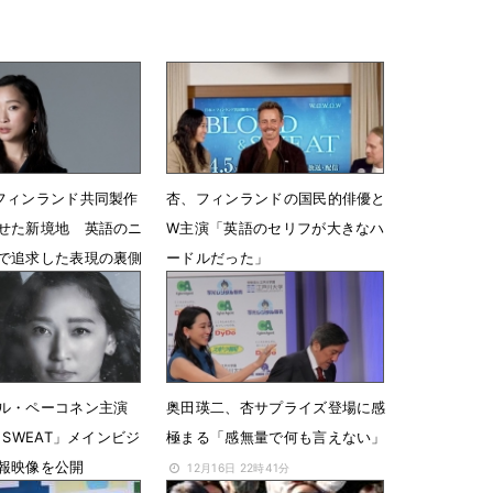
フィンランド共同製作
杏、フィンランドの国民的俳優と
せた新境地 英語のニ
W主演「英語のセリフが大きなハ
で追求した表現の裏側
ードルだった」
8時00分
4月2日 23時59分
ル・ペーコネン主演
奥田瑛二、杏サプライズ登場に感
＆SWEAT」メインビジ
極まる「感無量で何も言えない」
報映像を公開
12月16日 22時41分