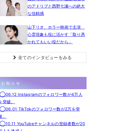
のアドリブと西野七瀬への絶大
な信頼感
山下リオ、ホラー映画で主演
心霊現象も役に活かす「取り憑
かれてもいい役だから」
全てのインタビューをみる
お知らせ
◯06.12 Instagramのフォロワー数が4万人
を突破。
◯06.01 TikTokのフォロワー数が2万を突
破。
◯10.11 YouTubeチャンネルの登録者数が20
万人を達成！