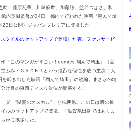
之助、藤原紀香、川﨑麻世、加藤諒、益若つばさ、和
央、武内英樹監督が24日、都内で行われた映画『翔んで埼
1月23日公開）ジャパンプレミアに登壇した。
ツスタイルのセットアップで登壇した杏。ファンサービ
『このマンガがすごい！comics 翔んで埼玉』（宝
階堂ふみ・ＧＡＣＫＴという強烈な個性を放つ主演二人
円を叩き出した映画『翔んで埼玉』の続編。まさかの埼
下分け目の東西ディスり対決が開幕する。
ーダー“滋賀のオスカル”こと桔梗魁。この日は脚の長
タイルのセットアップで登壇。「滋賀県出身ではありま
高らかに挨拶した。