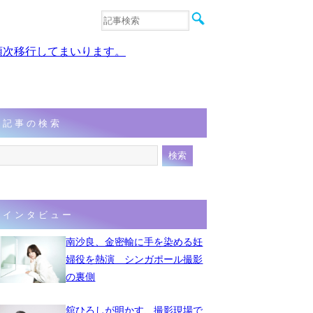
音楽
エンタメ
、順次移行してまいります。
インタビュー
動画
連載
フォト
記事の検索
インタビュー
南沙良、金密輸に手を染める妊
婦役を熱演 シンガポール撮影
の裏側
舘ひろしが明かす、撮影現場で