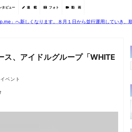
ンタビュー
連 載
フォト
動 画
sjp.me」へ新しくなります。８月１日から並行運用していき
ス、アイドルグループ「WHITE
発表イベント
分