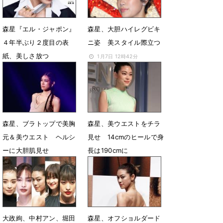
森星『エル・ジャポン』
森星、大胆ハイレグビキ
４年半ぶり２度目の表
ニ姿 美スタイル際立つ
紙、美しさ放つ
1月7日 12時42分
1月25日 08時32分
森星、ブラトップで美胸
森星、美ウエストをチラ
元＆美ウエスト ヘルシ
見せ 14cmのヒールで身
ーに大胆肌見せ
長は190cmに
3月10日 22時55分
2月20日 06時56分
大政絢、中村アン、堀田
森星、オフショルダード