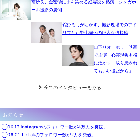
南沙良、金密輸に手を染める妊婦役を熱演 シンガポ
ール撮影の裏側
舘ひろしが明かす、撮影現場でのアド
リブと西野七瀬への絶大な信頼感
山下リオ、ホラー映画
で主演 心霊現象も役
に活かす「取り憑かれ
てもいい役だから」
全てのインタビューをみる
お知らせ
◯06.12 Instagramのフォロワー数が4万人を突破。
◯06.01 TikTokのフォロワー数が2万を突破。