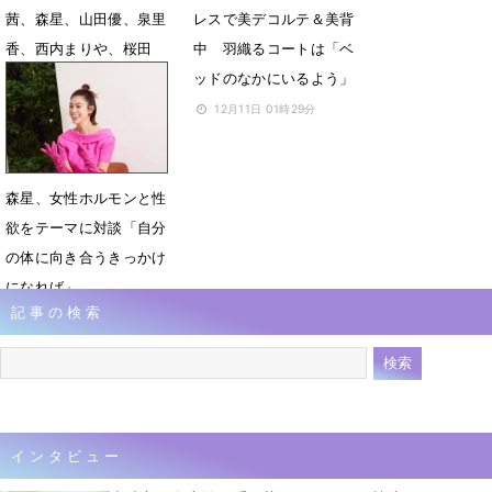
茜、森星、山田優、泉里
レスで美デコルテ＆美背
香、西内まりや、桜田
中 羽織るコートは「ベ
通、吉野北人が美の競演
ッドのなかにいるよう」
12月24日 12時16分
12月11日 01時29分
森星、女性ホルモンと性
欲をテーマに対談「自分
の体に向き合うきっかけ
になれば」
記事の検索
12月1日 09時13分
インタビュー