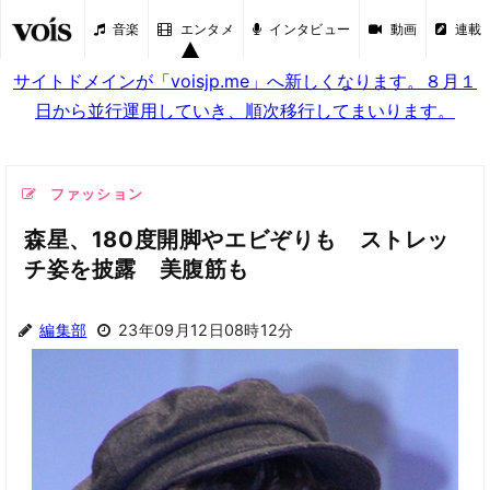
音楽
エンタメ
インタビュー
動画
連載
サイトドメインが「voisjp.me」へ新しくなります。８月１
日から並行運用していき、順次移行してまいります。
ファッション
森星、180度開脚やエビぞりも ストレッ
チ姿を披露 美腹筋も
編集部
23年09月12日08時12分