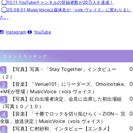
◯10.11 YouTubeチャンネルの登録者数が20万人を達成！
◯25.08.01 MusicVoiceは媒体名が「vois ヴォイス」に変わりまし
た。
Instagram
YouTube
コメントランキング
0
【写真】写真・「Stay Together」インタビュー
1
（２）
0
【音楽】「Venue101」にリーダーズ、Omoinotake、
2
≠MEが登場｜MusicVoice（vois ヴォイス）
0
【写真】紅白出場者決定、会見に出席した初出場組
3
（写真１０／１０）
0
【音楽】「十勝でロックを切り拓ひらく～ZION～ 完
4
全版」放送決定｜MusicVoice（vois ヴォイス）
0
【写真】仁村紗和、インタビュー【エンタメ】
5