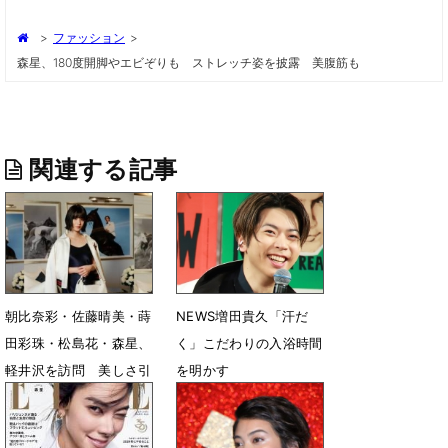
>
ファッション
>
森星、180度開脚やエビぞりも ストレッチ姿を披露 美腹筋も
関連する記事
朝比奈彩・佐藤晴美・蒔
NEWS増田貴久「汗だ
田彩珠・松島花・森星、
く」こだわりの入浴時間
軽井沢を訪問 美しさ引
を明かす
き立つルック
6月5日 13時30分
5月28日 07時42分